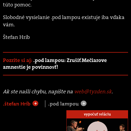
túto pomoc.
Slobodné vysielanie .pod lampou existuje iba vďaka
vám.
Štefan Hríb
Pozrite si aj:
.pod lampou: Zrušiť Mečiarove
amnestie je povinnosť!
Ak ste našli chybu, napíšte na
web@tyzden.sk
.
.štefan Hríb
.pod lampou
+
+
vypočuť reláciu