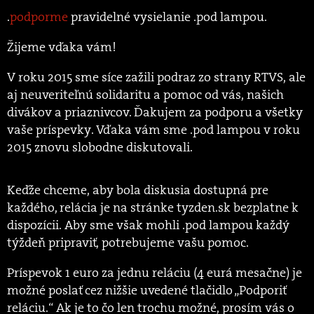
.
podporme
pravidelné vysielanie .pod lampou.
Žijeme vďaka vám!
V roku 2015 sme síce zažili podraz zo strany RTVS, ale
aj neuveriteľnú solidaritu a pomoc od vás, našich
divákov a priaznivcov. Ďakujem za podporu a všetky
vaše príspevky. Vďaka vám sme .pod lampou v roku
2015 znovu slobodne diskutovali.
Keďže chceme, aby bola diskusia dostupná pre
každého, relácia je na stránke tyzden.sk bezplatne k
dispozícii. Aby sme však mohli .pod lampou každý
týždeň pripraviť, potrebujeme vašu pomoc.
Príspevok 1 euro za jednu reláciu (4 eurá mesačne) je
možné poslať cez nižšie uvedené tlačidlo „Podporiť
reláciu.“ Ak je to čo len trochu možné, prosím vás o