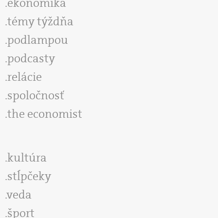
ekonomika
témy týždňa
podlampou
podcasty
relácie
spoločnosť
the economist
kultúra
stĺpčeky
veda
šport