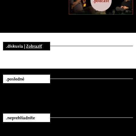
.podcast
.diskusia |
Zobraziť
.posledné
.neprehliadnite