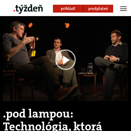
prihlásiť
predplatné
Play
Video
.pod lampou:
Technológia, ktorá