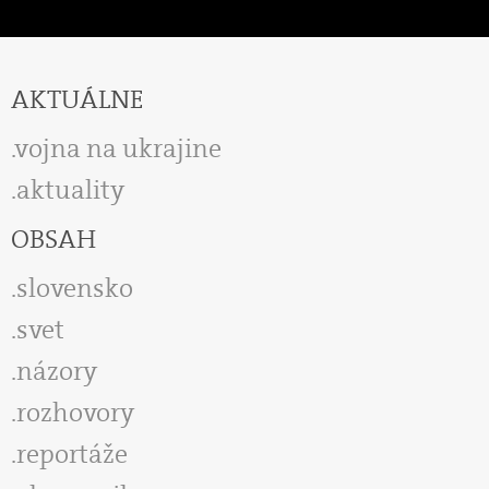
AKTUÁLNE
vojna na ukrajine
aktuality
OBSAH
slovensko
svet
názory
rozhovory
reportáže