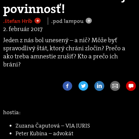
povinnosť!
.štefan Hríb
.pod lampou
+
+
2. február 2017
Jeden z nás bol unesený – a nič? Môže byť
spravodlivý štát, ktorý chráni zločin? Prečo a
ako treba amnestie zrušiť? Kto a prečo ich
bráni?
hostia:
Zuzana Čaputová – VIA IURIS
Peter Kubina – advokát