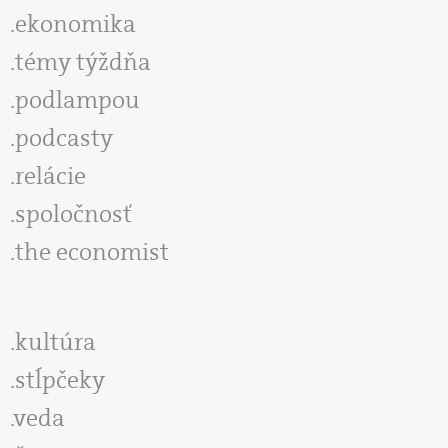
ekonomika
témy týždňa
podlampou
podcasty
relácie
spoločnosť
the economist
kultúra
stĺpčeky
veda