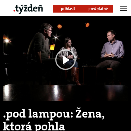
prihlásiť
predplatné
Play
Video
.pod lampou: Žena,
ktorá pohla