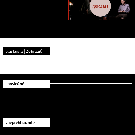
.podcast
.diskusia |
Zobraziť
.posledné
.neprehliadnite