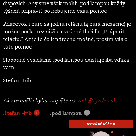
dispozícii. Aby sme však mohli .pod lampou každý
týždeň pripraviť, potrebujeme vašu pomoc.
Príspevok 1 euro za jednu reláciu (4 eurá mesačne) je
možné poslať cez nižšie uvedené tlačidlo „Podporiť
reláciu.“ Ak je to čo len trochu možné, prosím vás o
túto pomoc.
Slobodné vysielanie .pod lampou existuje iba vďaka
vám.
Štefan Hríb
Ak ste našli chybu, napíšte na
web@tyzden.sk
.
.štefan Hríb
.pod lampou
+
+
vypočuť reláciu