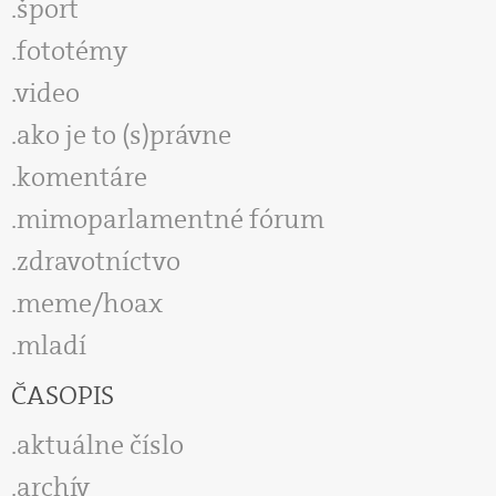
šport
fototémy
video
ako je to (s)právne
komentáre
mimoparlamentné fórum
zdravotníctvo
meme/hoax
mladí
ČASOPIS
aktuálne číslo
archív