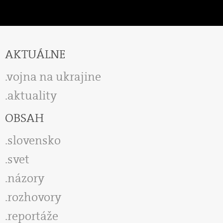
AKTUÁLNE
vojna na ukrajine
aktuality
OBSAH
slovensko
svet
názory
rozhovory
reportáže