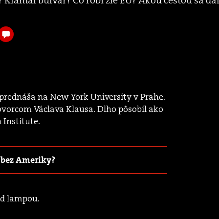
 Klamal bulvár? Čo robí zle EÚ? Akou cestou sa ďa
prednáša na New York University v Prahe.
ovorcom Václava Klausa. Dlho pôsobil ako
Institute.
 bez Ameriky?
od lampou.