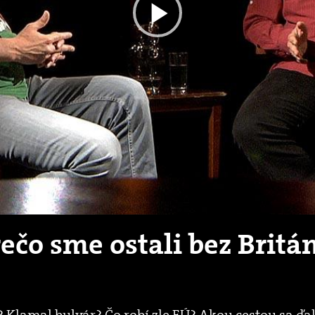
Play
Video
ečo sme ostali bez Britá