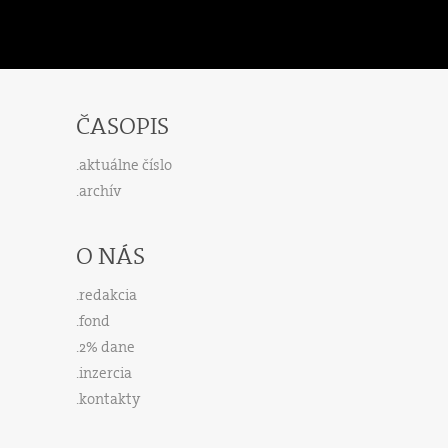
ČASOPIS
aktuálne číslo
archív
O NÁS
redakcia
fond
2% dane
inzercia
kontakty