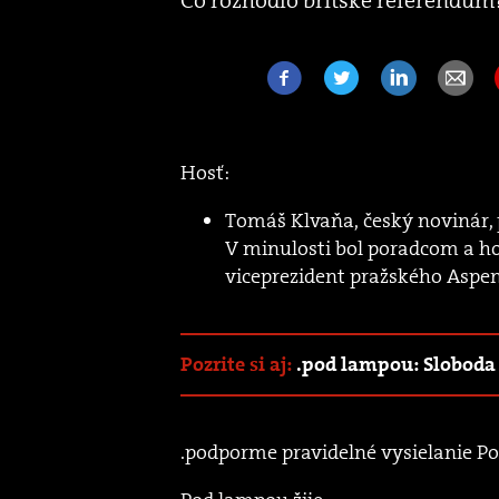
Čo rozhodlo britské referendum?
Hosť:
Tomáš Klvaňa, český novinár, 
V minulosti bol poradcom a h
viceprezident pražského Aspen 
Pozrite si aj:
.pod lampou: Sloboda
.podporme pravidelné vysielanie P