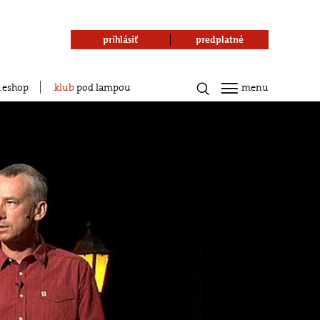
prihlásiť
predplatné
eshop
klub
pod lampou
menu