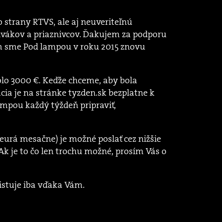
o strany RTVS, ale aj neuveriteľnú
divákov a priaznivcov. Ďakujem za podporu
m sme Pod lampou v roku 2015 znovu
lo 3000 €. Keďže chceme, aby bola
cia je na stránke tyzden.sk bezplatne k
ampou každý týždeň pripraviť,
 eurá mesačne) je možné poslať cez nižšie
 Ak je to čo len trochu možné, prosím Vás o
istuje iba vďaka Vám.