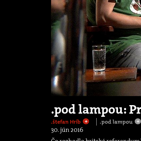
.pod lampou: Pr
.štefan Hríb
.pod lampou
+
+
30. jún 2016