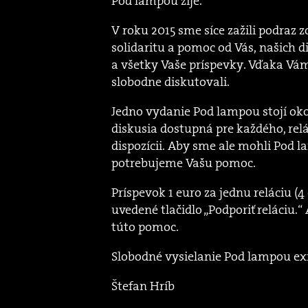
Pod lampou žije.
V roku 2015 sme síce zažili podraz z
solidaritu a pomoc od Vás, našich 
a všetky Vaše príspevky. Vďaka Vá
slobodne diskutovali.
Jedno vydanie Pod lampou stojí oko
diskusia dostupná pre každého, relá
dispozícii. Aby sme ale mohli Pod l
potrebujeme Vašu pomoc.
Príspevok 1 euro za jednu reláciu (4
uvedené tlačidlo „Podporiť reláciu.“
túto pomoc.
Slobodné vysielanie Pod lampou ex
Štefan Hríb