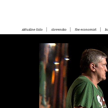
aktuálne číslo
slovensko
the economist
k