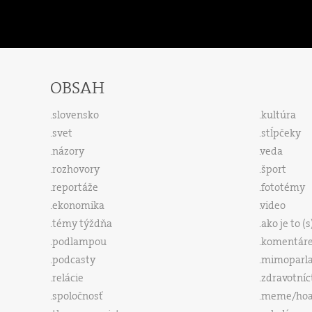
OBSAH
slovensko
kultúra
svet
stĺpčeky
názory
veda
rozhovory
šport
reportáže
fototémy
ekonomika
video
témy týždňa
ako je to (
podlampou
komentár
podcasty
mimoparl
relácie
zdravotníc
spoločnosť
meme/ho