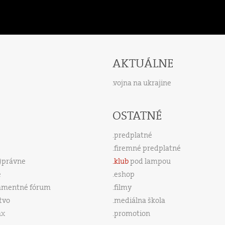
AKTUÁLNE
vojna na ukrajine
OSTATNÉ
predplatné
firemné predplatné
s)právne
klub
pod lampou
e
eshop
amentné fórum
filmy
tvo
mediálna škola
ax
promotion