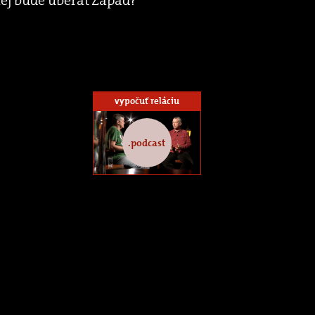
lej bude uberať Západ?
vypočuť reláciu
.podcast