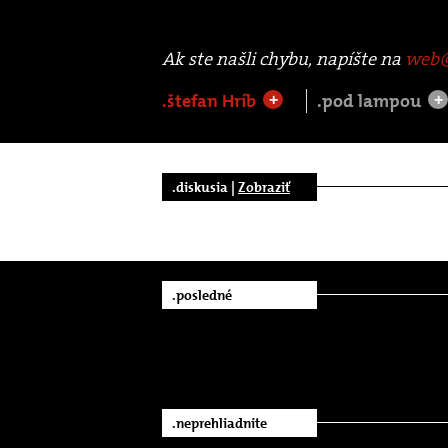
Ak ste našli chybu, napíšte na
web@
.štefan Hríb
.pod lampou
+
+
.diskusia |
Zobraziť
.posledné
.neprehliadnite