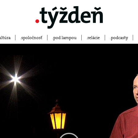
ultúra
spoločnosť
pod lampou
relácie
podcasty