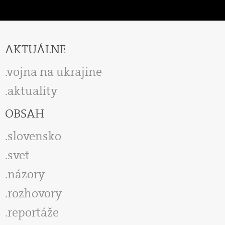
AKTUÁLNE
vojna na ukrajine
aktuality
OBSAH
slovensko
svet
názory
rozhovory
reportáže