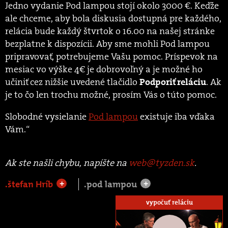
Jedno vydanie Pod lampou stojí okolo 3000 €. Keďže
ale chceme, aby bola diskusia dostupná pre každého,
relácia bude každý štvrtok o 16.00 na našej stránke
bezplatne k dispozícii. Aby sme mohli Pod lampou
pripravovať, potrebujeme Vašu pomoc. Príspevok na
mesiac vo výške 4€ je dobrovoľný a je možné ho
učiniť cez nižšie uvedené tlačidlo
. Ak
Podporiť reláciu
je to čo len trochu možné, prosím Vás o túto pomoc.
Slobodné vysielanie
Pod lampou
existuje iba vďaka
Vám.“
Ak ste našli chybu, napíšte na
web@tyzden.sk
.
.štefan Hríb
.pod lampou
+
+
vypočuť reláciu