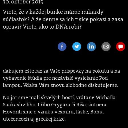
30. október 2015
Viete, že v každej bunke máme miliardy
súčiastok? A že denne sa ich tisíce pokazí a zasa
opraví? Viete, ako to DNA robí?
ďakujem ešte raz za Vaše príspevky na pokutu a na
vybavenie štúdia pre nezávislé vysielanie Pod
lampou. Vďaka Vám znovu slobodne diskutujeme.
Na jar sme mali skvelých hostí, vrátane Michaila
Saakashviliho, Jiřího Grygara či Riša Lintnera.
Hovorili sme o vzniku vesmíru, láske, Bohu,
utečencoch aj gréckej kríze.