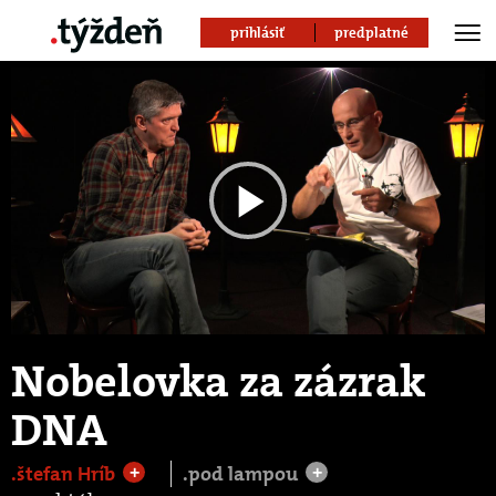
prihlásiť
predplatné
Play
Video
Nobelovka za zázrak
DNA
.štefan Hríb
.pod lampou
+
+