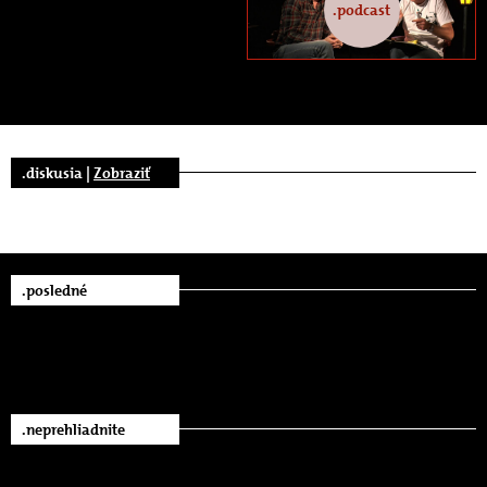
.podcast
.diskusia |
Zobraziť
.posledné
.neprehliadnite