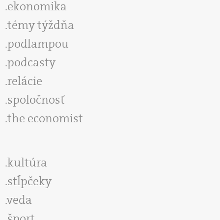
ekonomika
témy týždňa
podlampou
podcasty
relácie
spoločnosť
the economist
kultúra
stĺpčeky
veda
šport