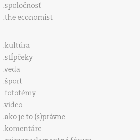
spoločnosť
the economist
kultúra
stĺpčeky
veda
šport
fototémy
video
ako je to (s)právne
komentáre