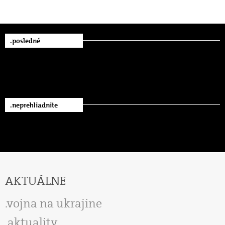
.posledné
.neprehliadnite
AKTUÁLNE
vojna na ukrajine
aktuality