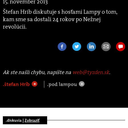
15. november 2013
Štefan Hríb diskutuje s hosťami Lampy o tom,
kam sme sa dostali 24 rokov po Nežnej
revolúcii.
Ak ste našli chybu, napíšte na
web@tyzden.sk
.
.štefan Hríb
.pod lampou
+
+
.diskusia |
Zobraziť