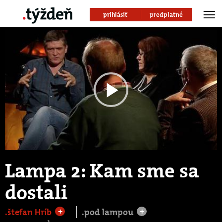
prihlásiť
predplatné
Play
Video
Lampa 2: Kam sme sa
dostali
.štefan Hríb
.pod lampou
+
+