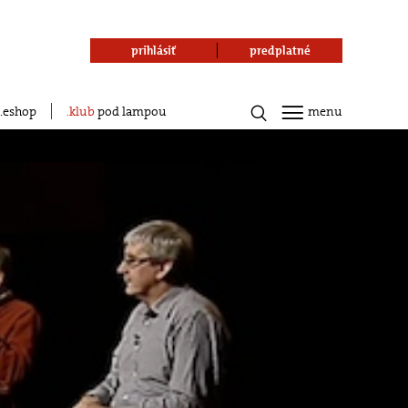
prihlásiť
predplatné
eshop
klub
pod lampou
menu