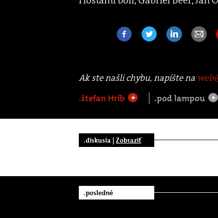
Ak ste našli chybu, napíšte na
web@
.štefan Hríb
.pod lampou
+
+
.diskusia |
Zobraziť
.posledné