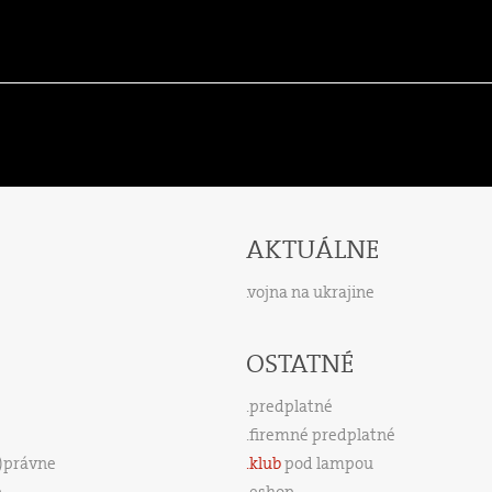
AKTUÁLNE
vojna na ukrajine
OSTATNÉ
predplatné
firemné predplatné
s)právne
klub
pod lampou
e
eshop