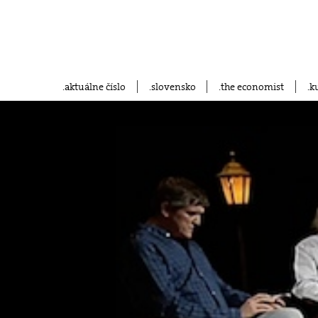
aktuálne číslo
slovensko
the economist
k