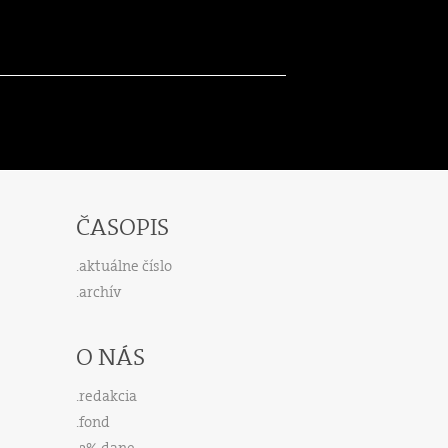
ČASOPIS
aktuálne číslo
archív
O NÁS
redakcia
fond
2% dane