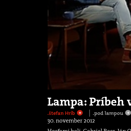
Lampa: Príbeh v
.štefan Hríb
.pod lampou
+
+
30. november 2012
Hosťami boli, Gabriel Beer, Ján O