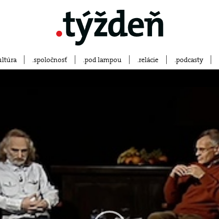
ultúra
spoločnosť
pod lampou
relácie
podcasty