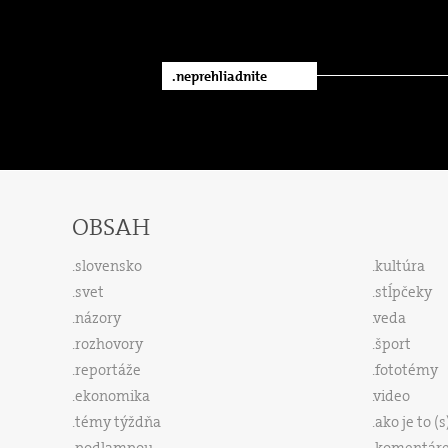
.neprehliadnite
OBSAH
slovensko
kultúra
svet
stĺpčeky
názory
veda
rozhovory
šport
reportáže
fototémy
ekonomika
video
témy týždňa
ako je to (
podlampou
komentár