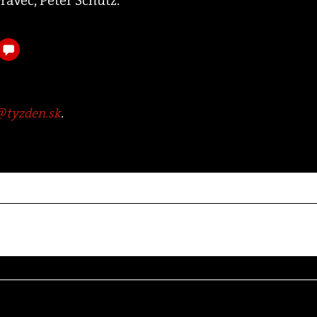
tyzden.sk
.