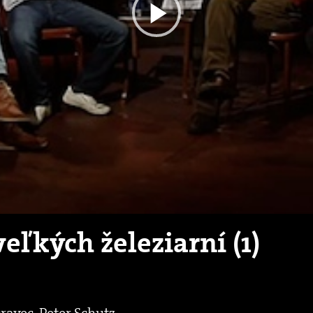
Play
Video
eľkých železiarní (1)
ravec, Peter Schutz.