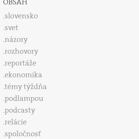
OBSAH
slovensko
svet
názory
rozhovory
reportáže
ekonomika
témy týždňa
podlampou
podcasty
relácie
spoločnosť