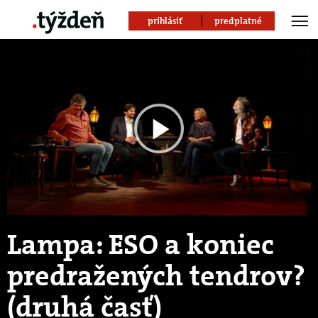
prihlásiť
predplatné
Play
Video
Lampa: ESO a koniec
predražených tendrov?
(druhá časť)