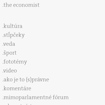
the economist
kultúra
stĺpčeky
veda
šport
fototémy
video
ako je to (s)právne
komentáre
mimoparlamentné fórum