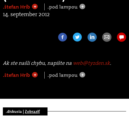
.štefan Hríb
.pod lampou
+
+
14. september 2012
Ak ste našli chybu, napíšte na
web@tyzden.sk
.
.štefan Hríb
.pod lampou
+
+
.diskusia |
Zobraziť