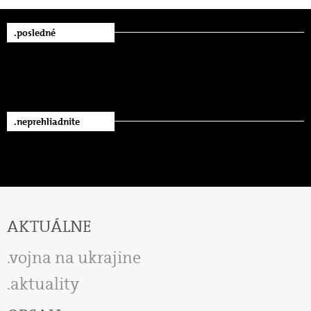
.posledné
.neprehliadnite
AKTUÁLNE
vojna na ukrajine
aktuality