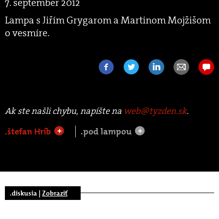
7. september 2012
Lampa s Jiřím Grygarom a Martinom Mojžišom
o vesmíre.
Ak ste našli chybu, napíšte na
web@tyzden.sk
.
.štefan Hríb
.pod lampou
+
+
.diskusia |
Zobraziť