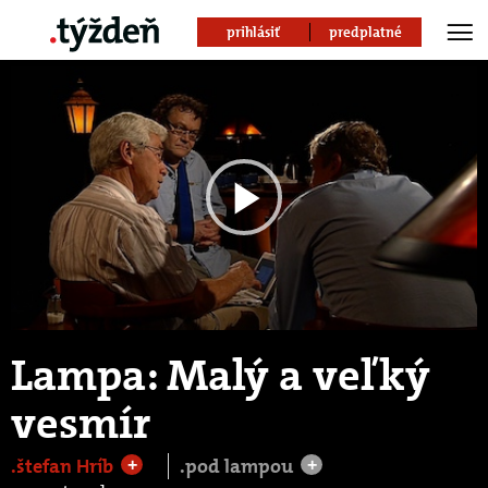
prihlásiť
predplatné
Play
Video
Lampa: Malý a veľký
vesmír
.štefan Hríb
.pod lampou
+
+