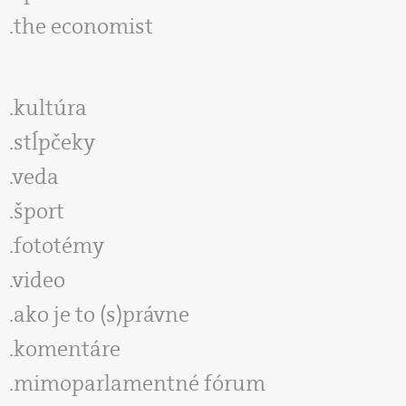
the economist
kultúra
stĺpčeky
veda
šport
fototémy
video
ako je to (s)právne
komentáre
mimoparlamentné fórum