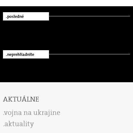
.posledné
.neprehliadnite
AKTUÁLNE
vojna na ukrajine
aktuality