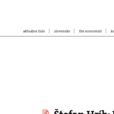
aktuálne číslo
slovensko
the economist
k