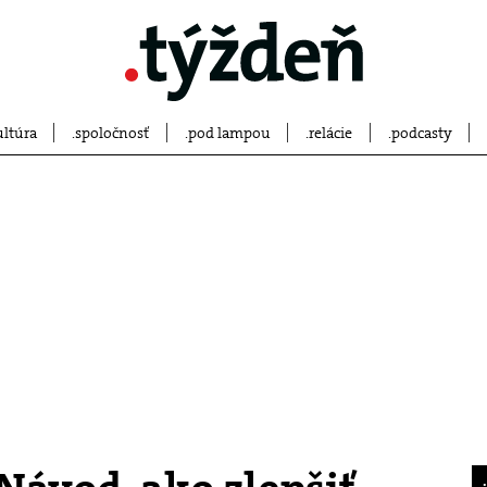
ultúra
spoločnosť
pod lampou
relácie
podcasty