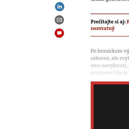
Prečítajte si aj:
nezvratný
Po heroickom vý
zákerné, ale zvy
sme navyknutí, 
prejavom hlavy 