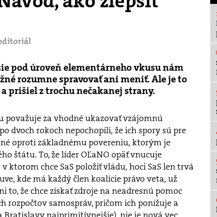
Návod, ako zlepšiť
editoriál
sie pod úroveň elementárneho vkusu nám
žné rozumne spravovať ani meniť. Ale je to
 a prišiel z trochu nečakanej strany.
vu považuje za vhodné ukazovať vzájomnú
 po dvoch rokoch nepochopili, že ich spory sú pre
tné oproti základnému povereniu, ktorým je
ho štátu. To, že líder OĽaNO opäť vnucuje
, v ktorom chce SaS položiť vládu, hoci SaS len trvá
uve, kde má každý člen koalície právo veta, už
i to, že chce získať zdroje na neadresnú pomoc
h rozpočtov samospráv, pričom ich ponižuje a
 Bratislavy najprimitívnejšie), nie je nová vec.