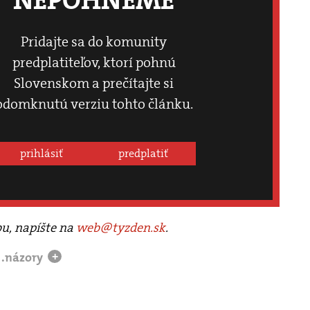
NEPOHNEME
Pridajte sa do komunity
predplatiteľov, ktorí pohnú
Slovenskom a prečítajte si
odomknutú verziu tohto článku.
prihlásiť
predplatiť
bu, napíšte na
web@tyzden.sk
.
.názory
+