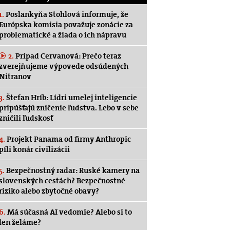
1.
Poslankyňa Stohlová informuje, že
Európska komisia považuje zonácie za
problematické a žiada o ich nápravu
2.
Prípad Cervanová: Prečo teraz
zverejňujeme výpovede odsúdených
Nitranov
3.
Štefan Hríb: Lídri umelej inteligencie
pripúšťajú zničenie ľudstva. Lebo v sebe
zničili ľudskosť
4.
Projekt Panama od firmy Anthropic
píli konár civilizácii
5.
Bezpečnostný radar: Ruské kamery na
slovenských cestách? Bezpečnostné
riziko alebo zbytočné obavy?
6.
Má súčasná AI vedomie? Alebo si to
len želáme?