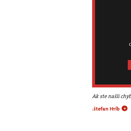
Ak ste našli chy
.štefan Hríb
+