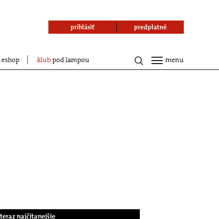
prihlásiť
predplatné
eshop
klub
pod lampou
menu
.teraz najčítanejšie