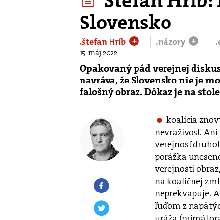
Štefan Hríb: 
Slovensko
.štefan Hríb
.názory
.
+
+
15. máj 2022
Opakovaný pád verejnej disku
navráva, že Slovensko nie je mo
falošný obraz. Dôkaz je na stole
koalícia zno
nevraživosť. Ani
verejnosť druho
porážka unesené
verejnosti obraz
na koaličnej zml
neprekvapuje. An
ľuďom z napätýc
uráža (primátora