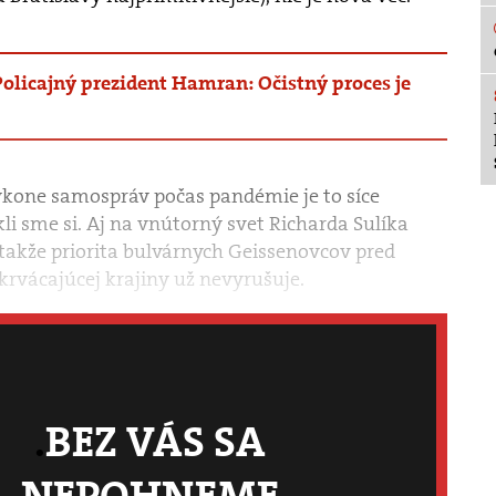
Policajný prezident Hamran: Očistný proces je
kone samospráv počas pandémie je to síce
kli sme si. Aj na vnútorný svet Richarda Sulíka
takže priorita bulvárnych Geissenovcov pred
krvácajúcej krajiny už nevyrušuje.
BEZ VÁS SA