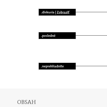
.diskusia |
Zobraziť
.posledné
.neprehliadnite
OBSAH