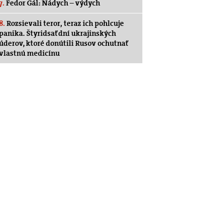
7.
Fedor Gál: Nádych – výdych
8.
Rozsievali teror, teraz ich pohlcuje
panika. Štyridsať dní ukrajinských
úderov, ktoré donútili Rusov ochutnať
vlastnú medicínu