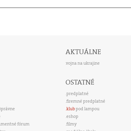
AKTUÁLNE
vojna na ukrajine
OSTATNÉ
predplatné
firemné predplatné
s)právne
klub
pod lampou
e
eshop
amentné fórum
filmy