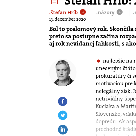
Štefan Hríb:
.štefan Hríb
.názory
.
+
+
13. december 2020
Bol to prelomový rok. Skončil
preto sa postupne začína rozpa
aj rok nevídanej ľahkosti, s ak
najlepšie na 
uneseným štátom.
prokuratúry či s
motiváciou pre k
nelegálny zisk. J
netriviálny úspe
Kuciaka a Marti
Slovensko, vďak
dopredu. Ak asp
prechodné štádi