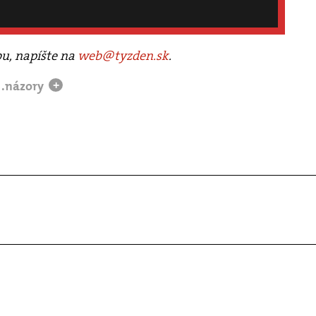
bu, napíšte na
web@tyzden.sk
.
.názory
+