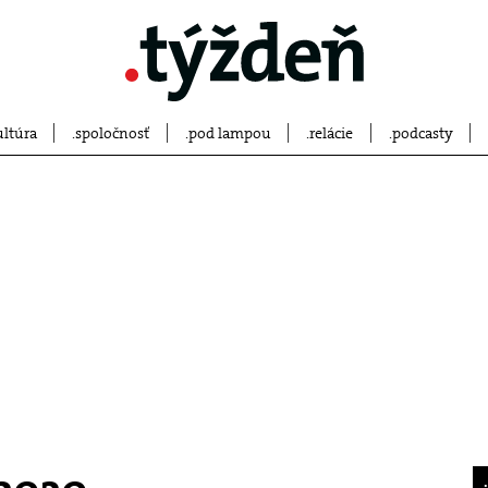
ultúra
spoločnosť
pod lampou
relácie
podcasty