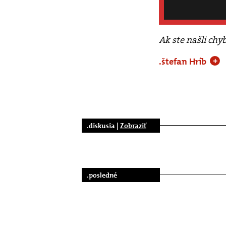
Ak ste našli chy
.štefan Hríb
+
.diskusia |
Zobraziť
.posledné