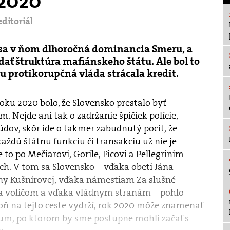
 2020
editoriál
a sa v ňom dlhoročná dominancia Smeru, a
dať štruktúra mafiánskeho štátu. Ale bol to
ou protikorupčná vláda strácala kredit.
roku 2020 bolo, že Slovensko prestalo byť
 Nejde ani tak o zadržanie špičiek polície,
údov, skôr ide o takmer zabudnutý pocit, že
aždú štátnu funkciu či transakciu už nie je
e to po Mečiarovi, Gorile, Ficovi a Pellegrinim
ch. V tom sa Slovensko – vďaka obeti Jána
ny Kušnírovej, vďaka námestiam Za slušné
a voličom a vďaka vládnym stranám – pohlo
oň na tejto ceste vydrží, rok 2020 môže znamenať
um, po ktorom by sme postupne mohli začať s