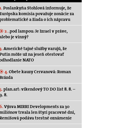
1.
Poslankyňa Stohlová informuje, že
Európska komisia považuje zonácie za
problematické a žiada o ich nápravu
2.
.pod lampou: Je Izrael v práve,
alebo je vinný?
3.
Americké tajné služby varujú, že
Putin môže už na jeseň otestovať
odhodlanie NATO
4.
Obete kauzy Cervanová: Roman
Brázda
5.
plan.art: víkendový TO DO list 8. 8. –
9. 8.
6.
Výzva MIRRI Developments za 30
miliónov trvala len štyri pracovné dni,
Remišová podáva trestné oznámenie