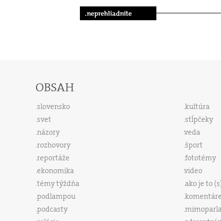
.neprehliadnite
OBSAH
slovensko
kultúra
svet
stĺpčeky
názory
veda
rozhovory
šport
reportáže
fototémy
ekonomika
video
témy týždňa
ako je to (
podlampou
komentár
podcasty
mimoparl