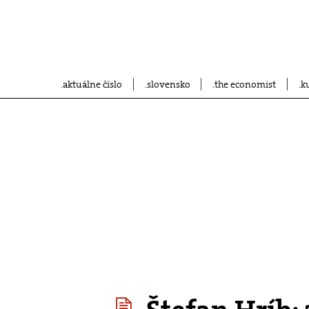
aktuálne číslo
slovensko
the economist
k