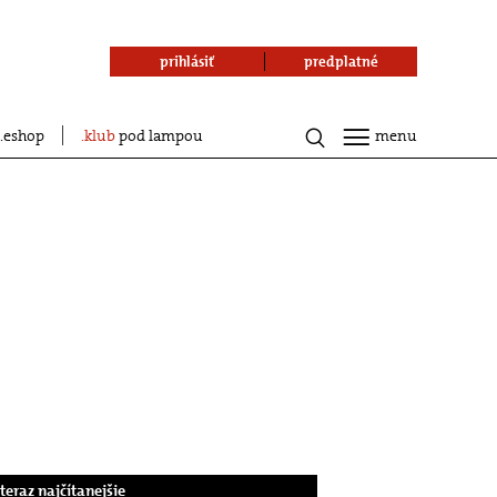
prihlásiť
predplatné
eshop
klub
pod lampou
menu
.teraz najčítanejšie