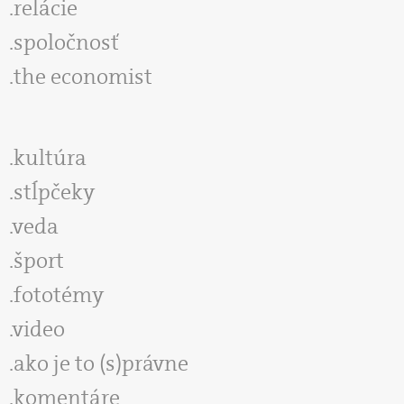
relácie
spoločnosť
the economist
kultúra
stĺpčeky
veda
šport
fototémy
video
ako je to (s)právne
komentáre