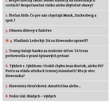
1.
Bezpečnostný radar: Ruské kamery na slovenských
cestách? Bezpečnostné riziko alebo zbytočné obavy?
2.
Štefan Hríb: Čo pre nás chystajú Musk, Zuckerberg a
spol.?
3.
Obnova dôvery v ľudstvo
4.
Vladimír Ledecký: Dá sa Slovensko opraviť?
5.
Trump žaluje banku za zrušenie účtov. Tá teraz
prehovorila o praní špinavých peňazí
6.
Týždeň s .týždňom: Urobil chybu Ivan Korčok, alebo PS?
Prečo sa vláda utieka k temnej minulosti? Kto je otec
Slovenska?
7.
Slavomíra Henčeková: Amatérčina alebo…
8.
Fedor Gál: Nádych – výdych