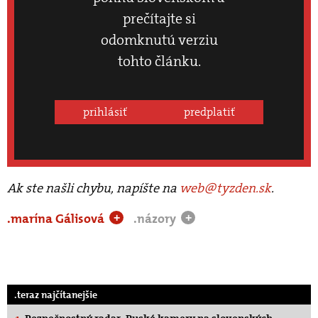
prečítajte si
odomknutú verziu
tohto článku.
prihlásiť
predplatiť
Ak ste našli chybu, napíšte na
web@tyzden.sk
.
.marína Gálisová
.názory
+
+
.teraz najčítanejšie