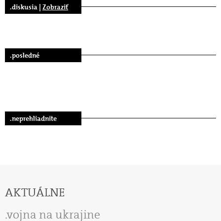
.diskusia |
Zobraziť
.posledné
.neprehliadnite
AKTUÁLNE
vojna na ukrajine