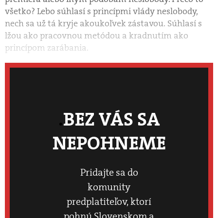
všetko? Lebo súhlasí s princípmi vlády neslobody,
nech sa už tá kryje akoukoľvek zástavou. Súhlasí s
lžou ako pracovnou metódou a kradnutím ako
princípom zarábania.
BEZ VÁS SA
NEPOHNEME
Pridajte sa do
komunity
predplatiteľov, ktorí
pohnú Slovenskom a