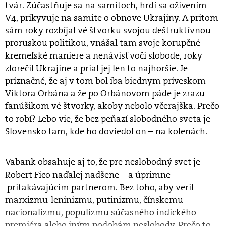
tvár. Zúčastňuje sa na samitoch, hrdí sa oživením
V4, prikyvuje na samite o obnove Ukrajiny. A pritom
sám roky rozbíjal vé štvorku svojou deštruktívnou
proruskou politikou, vnášal tam svoje korupčné
kremeľské maniere a nenávisť voči slobode, roky
zlorečil Ukrajine a prial jej len to najhoršie. Je
príznačné, že aj v tom bol iba biednym príveskom
Viktora Orbána a že po Orbánovom páde je zrazu
fanúšikom vé štvorky, akoby nebolo včerajška. Prečo
to robí? Lebo vie, že bez peňazí slobodného sveta je
Slovensko tam, kde ho doviedol on – na kolenách.
Vabank obsahuje aj to, že pre neslobodný svet je
Robert Fico naďalej nadšene – a úprimne –
pritakávajúcim partnerom. Bez toho, aby veril
marxizmu-leninizmu, putinizmu, čínskemu
nacionalizmu, populizmu súčasného indického
premiéra alebo iným podobám neslobody. Prečo to