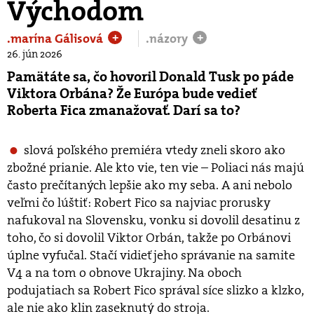
Východom
.marína Gálisová
.názory
+
+
26. jún 2026
Pamätáte sa, čo hovoril Donald Tusk po páde
Viktora Orbána? Že Európa bude vedieť
Roberta Fica zmanažovať. Darí sa to?
slová poľského premiéra vtedy zneli skoro ako
zbožné prianie. Ale kto vie, ten vie – Poliaci nás majú
často prečítaných lepšie ako my seba. A ani nebolo
veľmi čo lúštiť: Robert Fico sa najviac prorusky
nafukoval na Slovensku, vonku si dovolil desatinu z
toho, čo si dovolil Viktor Orbán, takže po Orbánovi
úplne vyfučal. Stačí vidieť jeho správanie na samite
V4 a na tom o obnove Ukrajiny. Na oboch
podujatiach sa Robert Fico správal síce slizko a klzko,
ale nie ako klin zaseknutý do stroja.