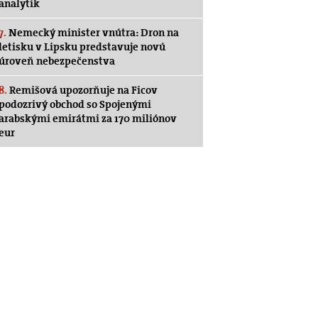
analytik
7.
Nemecký minister vnútra: Dron na
letisku v Lipsku predstavuje novú
úroveň nebezpečenstva
8.
Remišová upozorňuje na Ficov
podozrivý obchod so Spojenými
arabskými emirátmi za 170 miliónov
eur