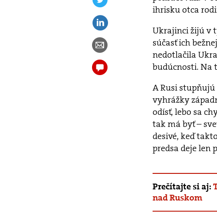
ihrisku otca rodi
Ukrajinci žijú v
súčasť ich bežnej
nedotlačila Ukra
budúcnosti. Na 
A Rusi stupňujú t
vyhrážky západ
odísť, lebo sa ch
tak má byť – sve
desivé, keď takt
predsa deje len
Prečítajte si aj:
nad Ruskom