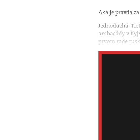
Aká je pravda z
Jednoduchá. Tiet
ambasády v Kyjev
prvom rade rus