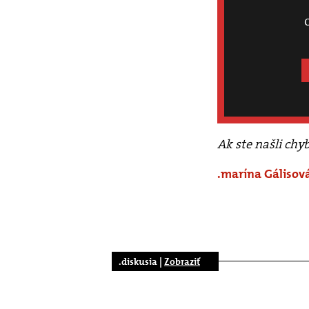
Ak ste našli chy
.marína Gálisov
.diskusia |
Zobraziť