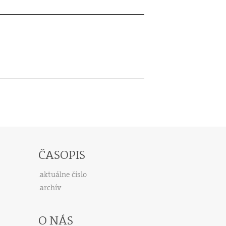
ČASOPIS
aktuálne číslo
archív
O NÁS