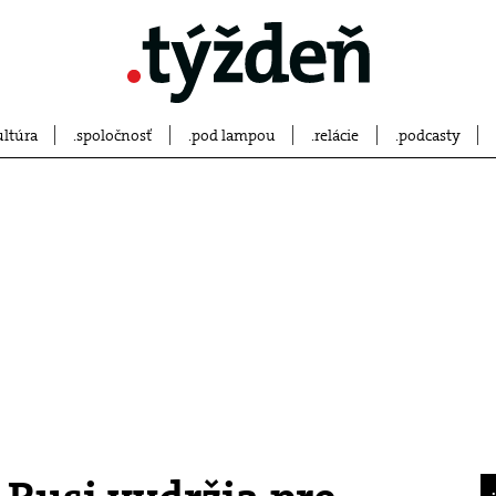
ultúra
spoločnosť
pod lampou
relácie
podcasty