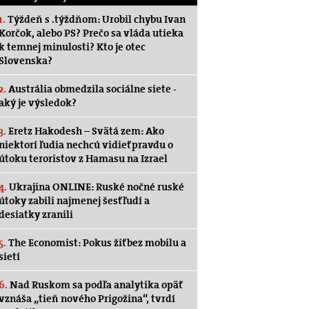
1.
Týždeň s .týždňom: Urobil chybu Ivan
Korčok, alebo PS? Prečo sa vláda utieka
k temnej minulosti? Kto je otec
Slovenska?
2.
Austrália obmedzila sociálne siete -
aký je výsledok?
3.
Eretz Hakodesh – Svätá zem: Ako
niektorí ľudia nechcú vidieť pravdu o
útoku teroristov z Hamasu na Izrael
4.
Ukrajina ONLINE: Ruské nočné ruské
útoky zabili najmenej šesť ľudí a
desiatky zranili
5.
The Economist: Pokus žiť bez mobilu a
sietí
6.
Nad Ruskom sa podľa analytika opäť
vznáša „tieň nového Prigožina“, tvrdí