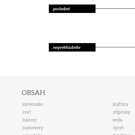
.posledné
.neprehliadnite
OBSAH
slovensko
kultúra
svet
stĺpčeky
názory
veda
rozhovory
šport