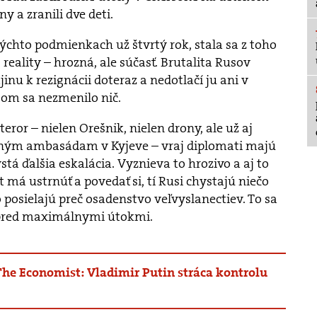
ny a zranili dve deti.
 týchto podmienkach už štvrtý rok, stala sa z toho
 reality – hrozná, ale súčasť. Brutalita Rusov
jinu k rezignácii doteraz a nedotlačí ju ani v
tom sa nezmenilo nič.
eror – nielen Orešnik, nielen drony, ale už aj
ným ambasádam v Kyjeve – vraj diplomati majú
ystá ďalšia eskalácia. Vyznieva to hrozivo a aj to
t má ustrnúť a povedať si, tí Rusi chystajú niečo
o posielajú preč osadenstvo veľvyslanectiev. To sa
 pred maximálnymi útokmi.
The Economist: Vladimir Putin stráca kontrolu