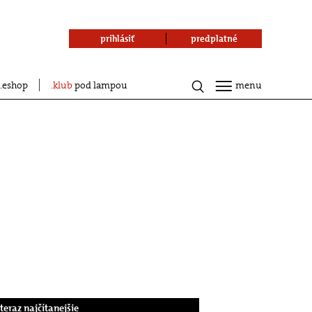
prihlásiť
predplatné
eshop
klub
pod lampou
menu
.teraz najčítanejšie