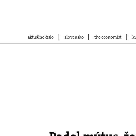
aktuálne číslo
slovensko
the economist
k