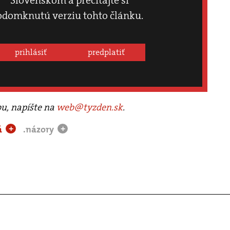
odomknutú verziu tohto článku.
prihlásiť
predplatiť
bu, napíšte na
web@tyzden.sk
.
á
.názory
+
+