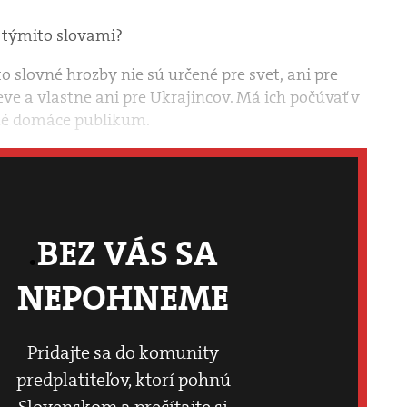
a týmito slovami?
o slovné hrozby nie sú určené pre svet, ani pre
e a vlastne ani pre Ukrajincov. Má ich počúvať v
ké domáce publikum.
BEZ VÁS SA
NEPOHNEME
Pridajte sa do komunity
predplatiteľov, ktorí pohnú
Slovenskom a prečítajte si