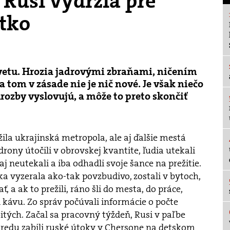
 Rusi vydržia pre
etko
svetu. Hrozia jadrovými zbraňami, ničením
 tom v zásade nie je nič nové. Je však niečo
hrozby vyslovujú, a môže to preto skončiť
žila ukrajinská metropola, ale aj ďalšie mestá
drony útočili v obrovskej kvantite, ľudia utekali
aj neutekali a iba odhadli svoje šance na prežitie.
a vyzerala ako-tak povzbudivo, zostali v bytoch,
ť, a ak to prežili, ráno šli do mesta, do práce,
i kávu. Zo správ počúvali informácie o počte
itých. Začal sa pracovný týždeň, Rusi v paľbe
tredu zabili ruské útoky v Chersone na detskom