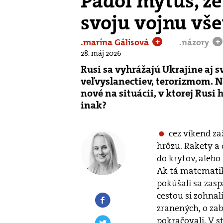
Padol mýtus, že
svoju vojnu vš
.marína Gálisová
.názory
+
+
28. máj 2026
Rusi sa vyhrážajú Ukrajine aj 
veľvyslanectiev, terorizmom. Na
nové na situácii, v ktorej Rusi 
inak?
cez víkend za
hrôzu. Rakety a 
do krytov, alebo 
Ak tá matematik
pokúšali sa zaspa
cestou si zohnal
zranených, o zab
pokračovali. V s