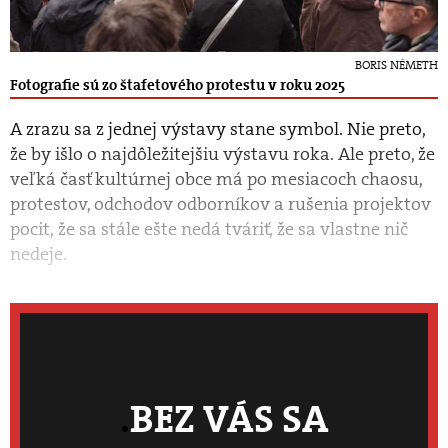
BORIS NÉMETH
Fotografie sú zo štafetového protestu v roku 2025
A zrazu sa z jednej výstavy stane symbol. Nie preto,
že by išlo o najdôležitejšiu výstavu roka. Ale preto, že
veľká časť kultúrnej obce má po mesiacoch chaosu,
protestov, odchodov odborníkov a rušenia projektov
pocit, že sa stále ešte nedá tváriť, že sa vlastne nič
nedeje.
BEZ VÁS SA