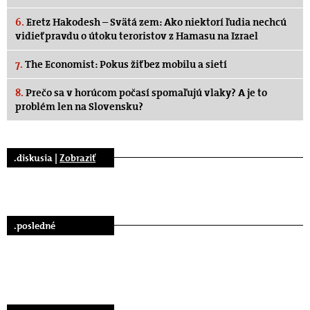
6.
Eretz Hakodesh – Svätá zem: Ako niektorí ľudia nechcú
vidieť pravdu o útoku teroristov z Hamasu na Izrael
7.
The Economist: Pokus žiť bez mobilu a sietí
8.
Prečo sa v horúcom počasí spomaľujú vlaky? A je to
problém len na Slovensku?
.diskusia |
Zobraziť
.posledné