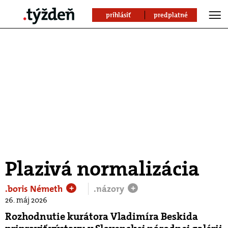
prihlásiť
predplatné
Plazivá normalizácia
.boris Németh
.názory
+
+
26. máj 2026
Rozhodnutie kurátora Vladimíra Beskida