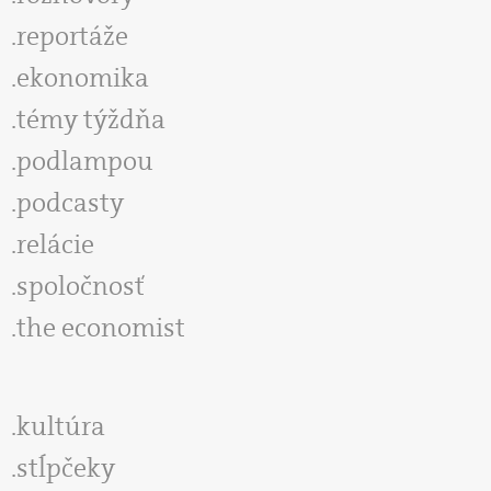
reportáže
ekonomika
témy týždňa
podlampou
podcasty
relácie
spoločnosť
the economist
kultúra
stĺpčeky