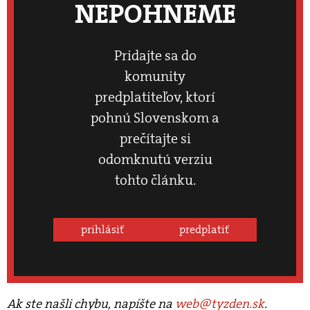
NEPOHNEME
Pridajte sa do
komunity
predplatiteľov, ktorí
pohnú Slovenskom a
prečítajte si
odomknutú verziu
tohto článku.
prihlásiť
predplatiť
Ak ste našli chybu, napíšte na
web@tyzden.sk
.