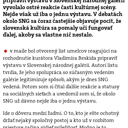
pripraviť výstavu v Slovenskej národnej galérii
vyvolalo ostré reakcie časti kultúrnej scény.
Nejde však už iba o jednu výstavu. V debatách
okolo SNG sa čoraz častejšie objavuje pocit, že
slovenská kultúra sa pomaly učí fungovať
ďalej, akoby sa vlastne nič nestalo.
v maile bol otvorený list umelcov reagujúci na
rozhodnutie kurátora Vladimíra Beskida pripraviť
výstavu v Slovenskej národnej galérii. Autori listu
tvrdia, že jeho spolupráca so súčasným vedením
galérie legitimizuje spôsob, akým je dnes SNG
vedená. Potom som si čítal ďalšie reakcie a statusy
na sociálnych sieťach a uvedomil som si, že okolo
SNG už dávno nejde iba o jednu výstavu.
Ide o dôveru medzi ľuďmi. O to, kto je ešte ochotný
držať nejaký spoločný postoj a kto už v rozbitom
priestore začína vidieť príležitosť. Možno je to