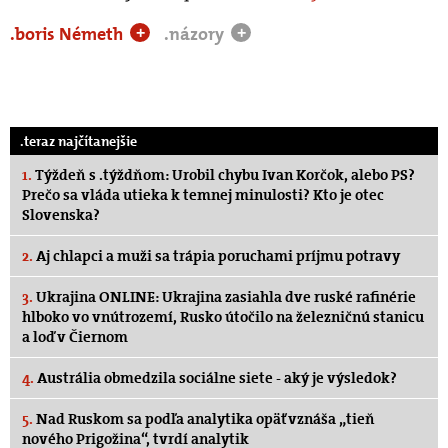
.boris Németh
.názory
+
+
.teraz najčítanejšie
1.
Týždeň s .týždňom: Urobil chybu Ivan Korčok, alebo PS?
Prečo sa vláda utieka k temnej minulosti? Kto je otec
Slovenska?
2.
Aj chlapci a muži sa trápia poruchami príjmu potravy
3.
Ukrajina ONLINE: Ukrajina zasiahla dve ruské rafinérie
hlboko vo vnútrozemí, Rusko útočilo na železničnú stanicu
a loď v Čiernom
4.
Austrália obmedzila sociálne siete - aký je výsledok?
5.
Nad Ruskom sa podľa analytika opäť vznáša „tieň
nového Prigožina“, tvrdí analytik