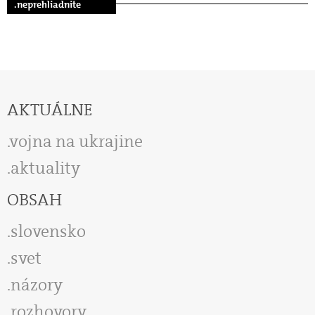
.neprehliadnite
AKTUÁLNE
vojna na ukrajine
aktuality
OBSAH
slovensko
svet
názory
rozhovory