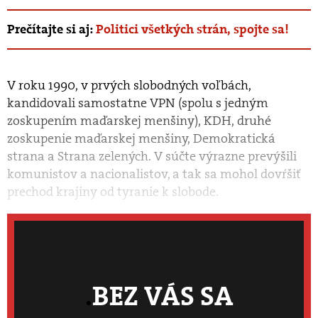
Prečítajte si aj:
Politici všetkých strán, spojte sa!
V roku 1990, v prvých slobodných voľbách,
kandidovali samostatne VPN (spolu s jedným
zoskupením maďarskej menšiny), KDH, druhé
zoskupenie maďarskej menšiny, Demokratická
strana a Strana zelených. V súčte výrazne prevýšili
komunistov a nacionalistov, a tak sa mohol dovŕšiť
prechod krajiny od tyranie k slobode.
BEZ VÁS SA