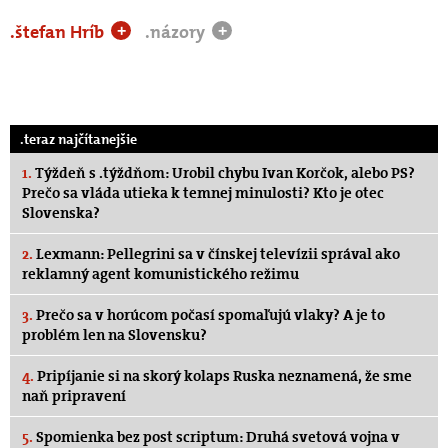
.štefan Hríb
.názory
+
+
.teraz najčítanejšie
1.
Týždeň s .týždňom: Urobil chybu Ivan Korčok, alebo PS?
Prečo sa vláda utieka k temnej minulosti? Kto je otec
Slovenska?
2.
Lexmann: Pellegrini sa v čínskej televízii správal ako
reklamný agent komunistického režimu
3.
Prečo sa v horúcom počasí spomaľujú vlaky? A je to
problém len na Slovensku?
4.
Pripíjanie si na skorý kolaps Ruska neznamená, že sme
naň pripravení
5.
Spomienka bez post scriptum: Druhá svetová vojna v