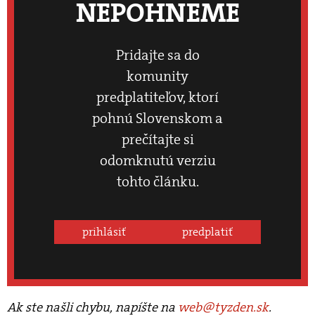
NEPOHNEME
Pridajte sa do
komunity
predplatiteľov, ktorí
pohnú Slovenskom a
prečítajte si
odomknutú verziu
tohto článku.
prihlásiť
predplatiť
Ak ste našli chybu, napíšte na
web@tyzden.sk
.