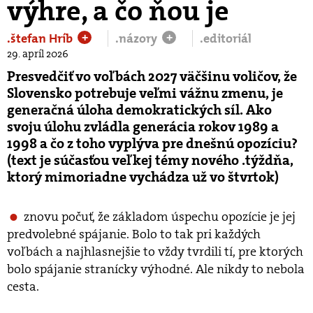
výhre, a čo ňou je
.štefan Hríb
.názory
.editoriál
+
+
29. apríl 2026
Presvedčiť vo voľbách 2027 väčšinu voličov, že
Slovensko potrebuje veľmi vážnu zmenu, je
generačná úloha demokratických síl. Ako
svoju úlohu zvládla generácia rokov 1989 a
1998 a čo z toho vyplýva pre dnešnú opozíciu?
(text je súčasťou veľkej témy nového .týždňa,
ktorý mimoriadne vychádza už vo štvrtok)
znovu počuť, že základom úspechu opozície je jej
predvolebné spájanie. Bolo to tak pri každých
voľbách a najhlasnejšie to vždy tvrdili tí, pre ktorých
bolo spájanie stranícky výhodné. Ale nikdy to nebola
cesta.