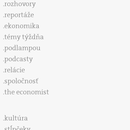
rozhovory
reportáže
ekonomika
témy týždňa
podlampou
podcasty
relácie
spoločnosť
the economist
kultúra
stĺpčeky