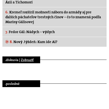
Ázii a Tichomorí
6.
Kremeľ rozšíril možnosti náboru do armády aj pre
ďalších páchateľov trestných činov – čo to znamená podľa
Maríny Gálisovej
7.
Fedor Gál: Nádych – výdych
8.
Nový .týždeň: Kam ide AI?
.diskusia |
Zobraziť
.posledné