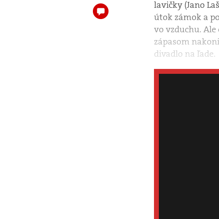
lavičky (Jano La
útok zámok a pot
vo vzduchu. Ale 
zápasom nakonie
divadlo na ľade.