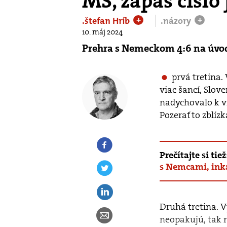
MS, zápas čísl
.štefan Hríb
.názory
+
+
10. máj 2024
Prehra s Nemeckom 4:6 na úvod
prvá tretina.
viac šancí, Slov
nadychovalo k vr
Pozerať to zblízk
Prečítajte si tiež
s Nemcami, inka
Druhá tretina. V
neopakujú, tak n