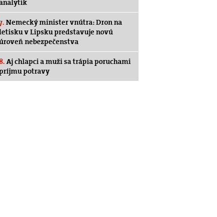
analytik
7.
Nemecký minister vnútra: Dron na
letisku v Lipsku predstavuje novú
úroveň nebezpečenstva
8.
Aj chlapci a muži sa trápia poruchami
príjmu potravy