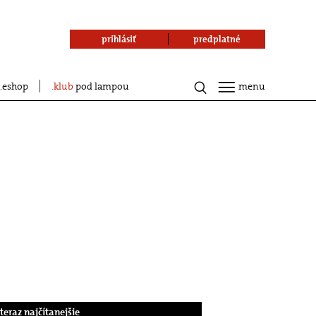
prihlásiť
predplatné
eshop
klub
pod lampou
menu
.teraz najčítanejšie