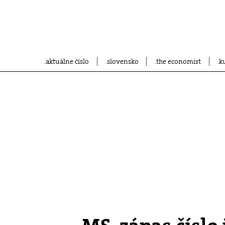
aktuálne číslo
slovensko
the economist
k