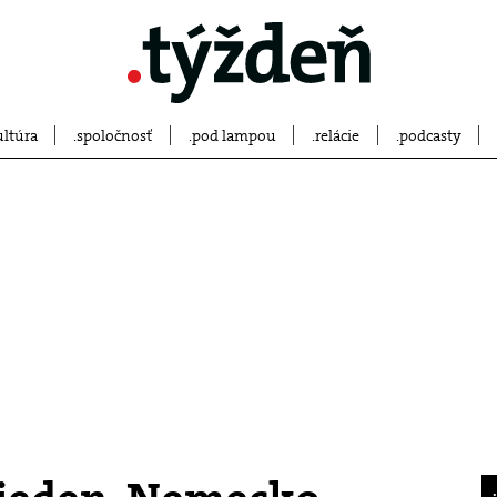
ultúra
spoločnosť
pod lampou
relácie
podcasty