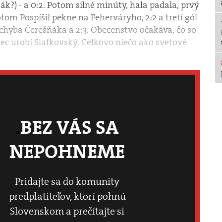
šák?) - a 0:2. Potom silné minúty, hala padala, prvý
om Pospíšil pekne na Feherváryho, 2:2 a tretí gól
chyba Čerešňáka a 2:3. Obecenstvo očakáva, čo so
c urobí Slafkovský. Celkovo niečo ako svetové
BEZ VÁS SA
NEPOHNEME
Pridajte sa do komunity
predplatiteľov, ktorí pohnú
Slovenskom a prečítajte si