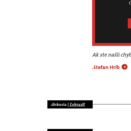
Ak ste našli chy
.štefan Hríb
+
.diskusia |
Zobraziť