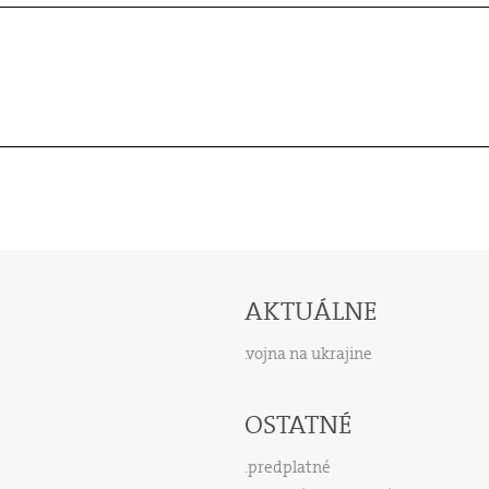
AKTUÁLNE
vojna na ukrajine
OSTATNÉ
predplatné