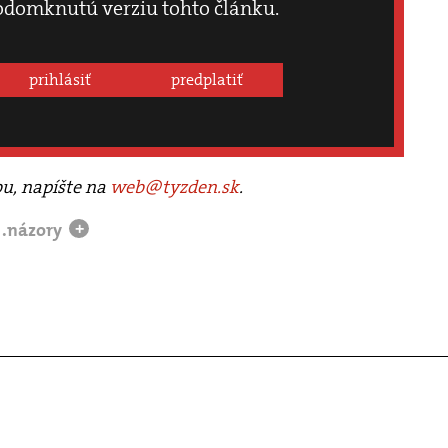
odomknutú verziu tohto článku.
prihlásiť
predplatiť
bu, napíšte na
web@tyzden.sk
.
.názory
+