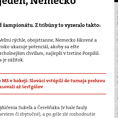
o jeden, Nemecko
 šampionátu. Z tribúny to vyzeralo takto:
 Veľmi rýchle, obojstranne, Nemecko šikovné a
ensko ukazuje potenciál, akoby sa ešte
cholnejším chvíľam, najlepší v tretine Pospíšil.
a je zážitok.
:
MS v hokeji: Slováci vstúpili do turnaja prehrou
sovali až šesť gólov
ylúčenia Sukeľa a Čerešňáka (v hale fauly
eviem či zbytočné), a po góle zlé rozhodnutie