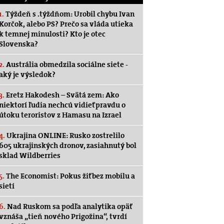
1.
Týždeň s .týždňom: Urobil chybu Ivan
Korčok, alebo PS? Prečo sa vláda utieka
k temnej minulosti? Kto je otec
Slovenska?
2.
Austrália obmedzila sociálne siete -
aký je výsledok?
3.
Eretz Hakodesh – Svätá zem: Ako
niektorí ľudia nechcú vidieť pravdu o
útoku teroristov z Hamasu na Izrael
4.
Ukrajina ONLINE: Rusko zostrelilo
605 ukrajinských dronov, zasiahnutý bol
sklad Wildberries
5.
The Economist: Pokus žiť bez mobilu a
sietí
6.
Nad Ruskom sa podľa analytika opäť
vznáša „tieň nového Prigožina“, tvrdí