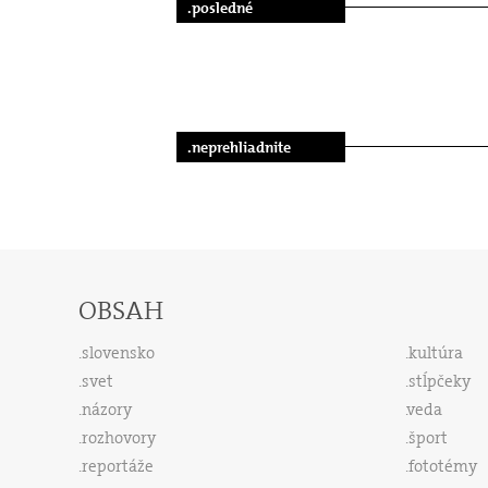
.posledné
.neprehliadnite
OBSAH
slovensko
kultúra
svet
stĺpčeky
názory
veda
rozhovory
šport
reportáže
fototémy