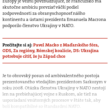
Európy je veľmi povzbudzujúce, že Francúzsko má
skutočne ambíciu prevziať väčší podiel
zodpovednosti za obranyschopnosť nášho
kontinentu a ústami prezidenta Emanuela Macrona
podporilo členstvo Ukrajiny v NATO.
Prečítajte si aj:
Pavel Macko z Maďarského fóra,
ODS, Za regióny, Rómskej koalície, DS: Ukrajina
potrebuje cítiť, že ju Západ chce
Je to obrovský posun od ambivalentného postoja
prezentovaného vtedajším prezidentom Sarkozym v
roku 2008. Otázka členstva Ukrajiny v NATO nestojí
len na prebiehajúcej vojne s Ruskom, ale tiež na
usporiadaní vnútorných procesov v štáte tak, aby
boli kompatibilné so štandardmi NATO.