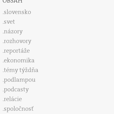
OBSAH
slovensko
svet
názory
rozhovory
reportáže
ekonomika
témy týždňa
podlampou
podcasty
relácie
spoločnosť