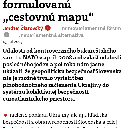
formulovanú
„cestovnú mapu“​
.andrej Žiarovský
.mimoparlamentné fórum
+
.neparlamentná alternatíva
+
14. júl 2023
Udalosti od kontroverzného bukureštského
samitu NATO v apríli 2008 a obzvlášť udalosti
posledného jeden a pol roka nám jasne
ukázali, že geopolitickú bezpečnosť Slovenska
nie je možné trvalo vyriešiť bez
plnohodnotného začlenenia Ukrajiny do
systému kolektívnej bezpečnosti
euroatlantického priestoru.
nielen z pohľadu Ukrajiny, ale aj z hľadiska
bezpečnosti a obranyschopnosti Slovenska a celej