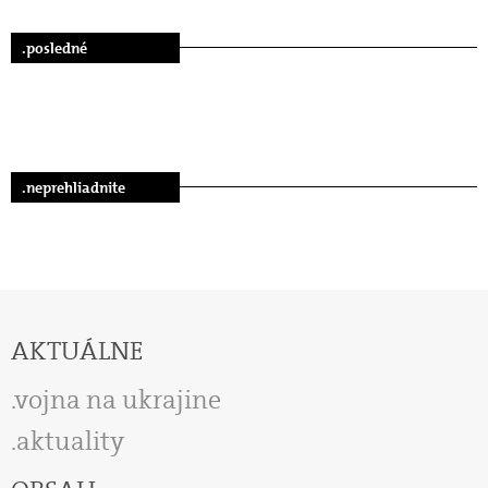
.posledné
.neprehliadnite
AKTUÁLNE
vojna na ukrajine
aktuality