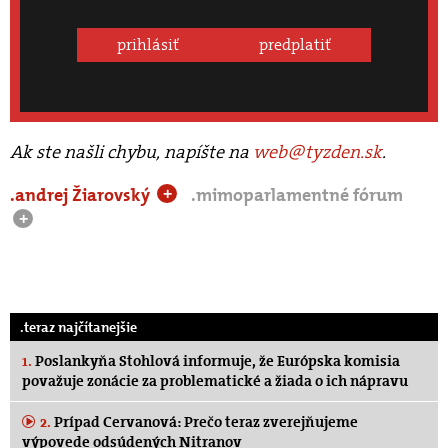
prihlásiť
predplatiť
Ak ste našli chybu, napíšte na
web@tyzden.sk
.
.andrej Žiarovský
.mimoparlamentné fórum
+
+
.teraz najčítanejšie
1.
Poslankyňa Stohlová informuje, že Európska komisia
považuje zonácie za problematické a žiada o ich nápravu
2.
Prípad Cervanová: Prečo teraz zverejňujeme
výpovede odsúdených Nitranov