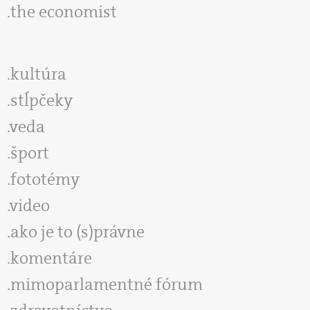
the economist
kultúra
stĺpčeky
veda
šport
fototémy
video
ako je to (s)právne
komentáre
mimoparlamentné fórum