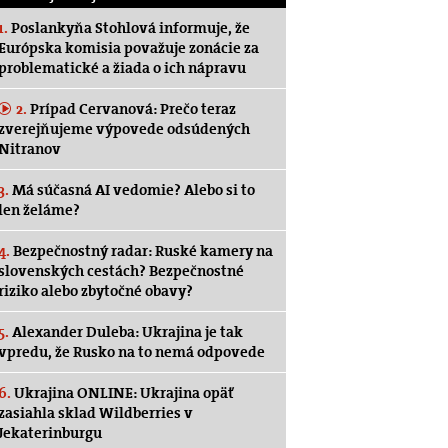
1.
Poslankyňa Stohlová informuje, že
Európska komisia považuje zonácie za
problematické a žiada o ich nápravu
2.
Prípad Cervanová: Prečo teraz
zverejňujeme výpovede odsúdených
Nitranov
3.
Má súčasná AI vedomie? Alebo si to
len želáme?
4.
Bezpečnostný radar: Ruské kamery na
slovenských cestách? Bezpečnostné
riziko alebo zbytočné obavy?
5.
Alexander Duleba: Ukrajina je tak
vpredu, že Rusko na to nemá odpovede
6.
Ukrajina ONLINE: Ukrajina opäť
zasiahla sklad Wildberries v
Jekaterinburgu