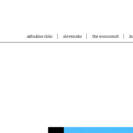
aktuálne číslo
slovensko
the economist
k