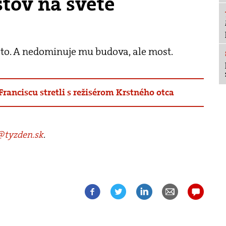
tov na svete
sto. A nedominuje mu budova, ale most.
Franciscu stretli s režisérom Krstného otca
tyzden.sk
.