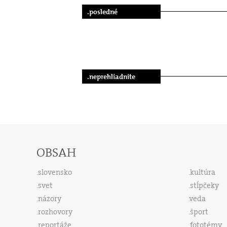
.posledné
.neprehliadnite
OBSAH
slovensko
kultúra
svet
stĺpčeky
názory
veda
rozhovory
šport
reportáže
fototémy