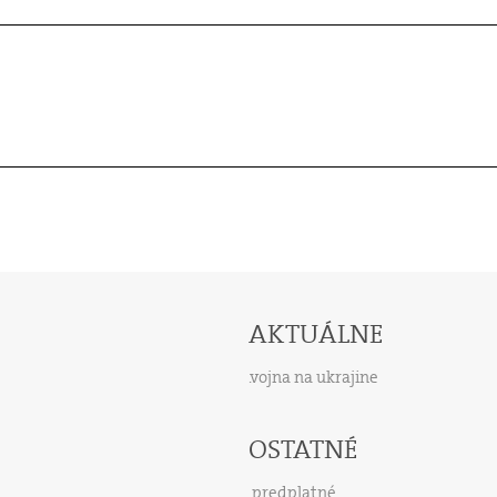
AKTUÁLNE
vojna na ukrajine
OSTATNÉ
predplatné