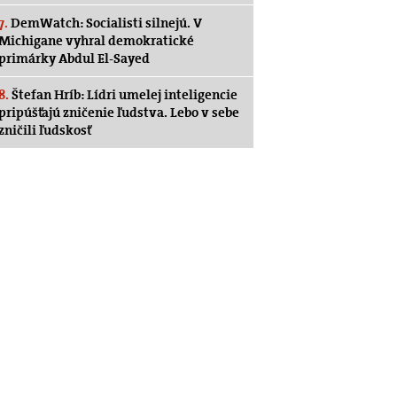
7.
DemWatch: Socialisti silnejú. V
Michigane vyhral demokratické
primárky Abdul El-Sayed
8.
Štefan Hríb: Lídri umelej inteligencie
pripúšťajú zničenie ľudstva. Lebo v sebe
zničili ľudskosť