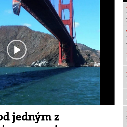
Play
Video
od jedným z