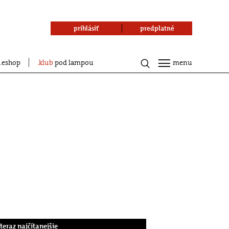
prihlásiť
predplatné
eshop
klub
pod lampou
menu
.teraz najčítanejšie