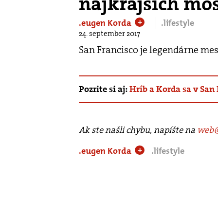
najkrajších mos
.eugen Korda
.lifestyle
+
24. september 2017
San Francisco je legendárne me
Pozrite si aj:
Hríb a Korda sa v San 
Ak ste našli chybu, napíšte na
web@
.eugen Korda
.lifestyle
+