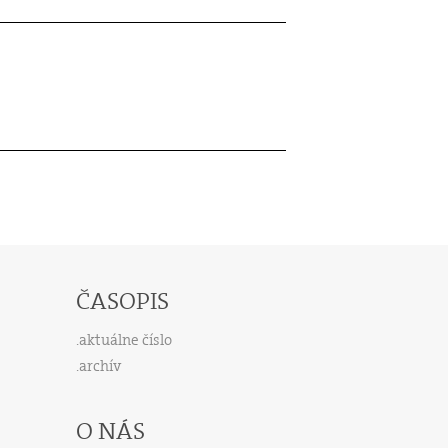
ČASOPIS
aktuálne číslo
archív
O NÁS