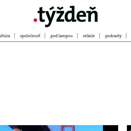
ultúra
spoločnosť
pod lampou
relácie
podcasty