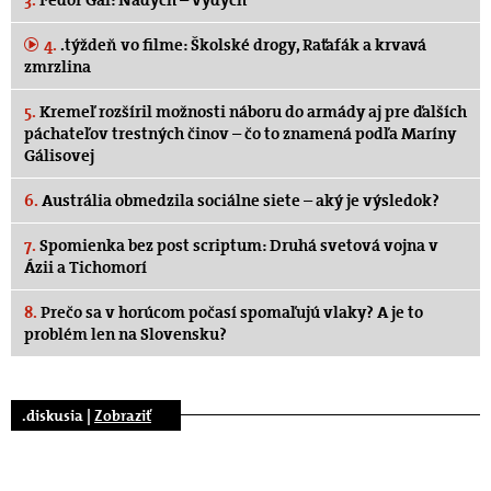
4.
.týždeň vo filme: Školské drogy, Raťafák a krvavá
zmrzlina
5.
Kremeľ rozšíril možnosti náboru do armády aj pre ďalších
páchateľov trestných činov – čo to znamená podľa Maríny
Gálisovej
6.
Austrália obmedzila sociálne siete – aký je výsledok?
7.
Spomienka bez post scriptum: Druhá svetová vojna v
Ázii a Tichomorí
8.
Prečo sa v horúcom počasí spomaľujú vlaky? A je to
problém len na Slovensku?
.diskusia |
Zobraziť