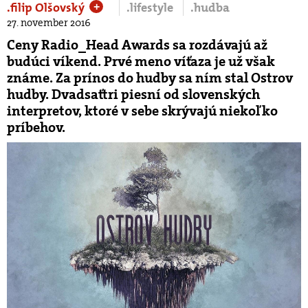
.filip Olšovský
.lifestyle
.hudba
+
27. november 2016
Ceny Radio_Head Awards sa rozdávajú až
budúci víkend. Prvé meno víťaza je už však
známe. Za prínos do hudby sa ním stal Ostrov
hudby. Dvadsaťtri piesní od slovenských
interpretov, ktoré v sebe skrývajú niekoľko
príbehov.