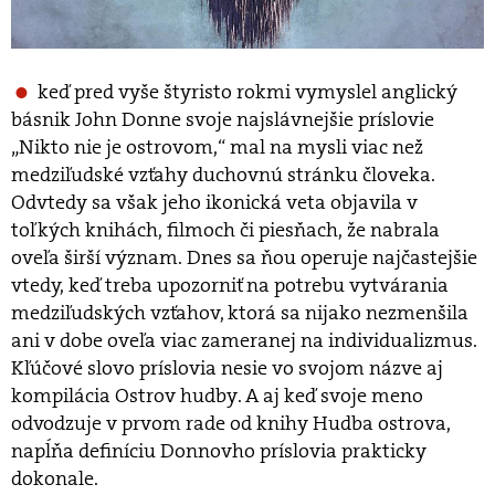
keď pred vyše štyristo rokmi vymyslel anglický
básnik John Donne svoje najslávnejšie príslovie
„Nikto nie je ostrovom,“ mal na mysli viac než
medziľudské vzťahy duchovnú stránku človeka.
Odvtedy sa však jeho ikonická veta objavila v
toľkých knihách, filmoch či piesňach, že nabrala
oveľa širší význam. Dnes sa ňou operuje najčastejšie
vtedy, keď treba upozorniť na potrebu vytvárania
medziľudských vzťahov, ktorá sa nijako nezmenšila
ani v dobe oveľa viac zameranej na individualizmus.
Kľúčové slovo príslovia nesie vo svojom názve aj
kompilácia Ostrov hudby. A aj keď svoje meno
odvodzuje v prvom rade od knihy Hudba ostrova,
napĺňa definíciu Donnovho príslovia prakticky
dokonale.