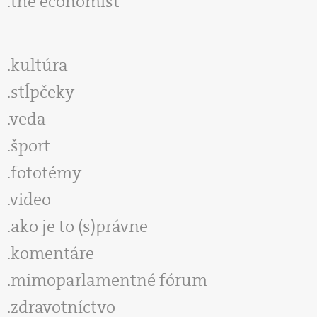
the economist
kultúra
stĺpčeky
veda
šport
fototémy
video
ako je to (s)právne
komentáre
mimoparlamentné fórum
zdravotníctvo