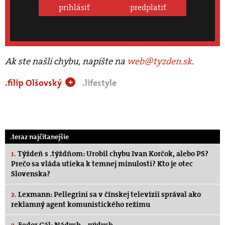
prihlásiť
predplatiť
Ak ste našli chybu, napíšte na
web@tyzden.sk
.
.filip Olšovský
.lifestyle
+
.teraz najčítanejšie
1.
Týždeň s .týždňom: Urobil chybu Ivan Korčok, alebo PS?
Prečo sa vláda utieka k temnej minulosti? Kto je otec
Slovenska?
2.
Lexmann: Pellegrini sa v čínskej televízii správal ako
reklamný agent komunistického režimu
3.
Fedor Gál: Nádych – výdych