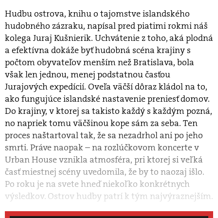
Hudbu ostrova, knihu o tajomstve islandského
hudobného zázraku, napísal pred piatimi rokmi náš
kolega Juraj Kušnierik. Uchvátenie z toho, aká plodná
a efektívna dokáže byť hudobná scéna krajiny s
počtom obyvateľov menším než Bratislava, bola
však len jednou, menej podstatnou časťou
Jurajových expedícií. Oveľa väčší dôraz kládol na to,
ako fungujúce islandské nastavenie preniesť domov.
Do krajiny, v ktorej sa takisto každý s každým pozná,
no napriek tomu väčšinou kope sám za seba. Ten
proces naštartoval tak, že sa nezadrhol ani po jeho
smrti. Práve naopak – na rozlúčkovom koncerte v
Urban House vznikla atmosféra, pri ktorej si veľká
časť miestnej scény uvedomila, že by to naozaj išlo.
Po roku je na svete hneď niekoľko konkrétnych
výsledkov. Ostrov hudby patrí k tým najvýraznejším.