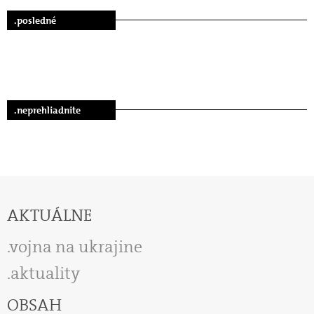
.posledné
.neprehliadnite
AKTUÁLNE
vojna na ukrajine
aktuality
OBSAH