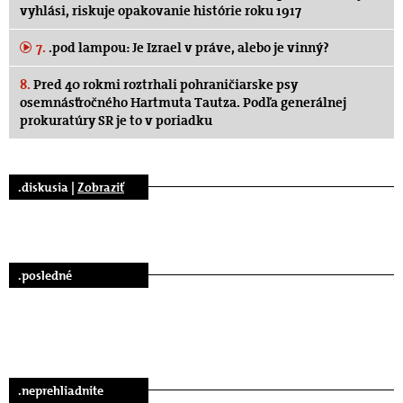
vyhlási, riskuje opakovanie histórie roku 1917
7.
.pod lampou: Je Izrael v práve, alebo je vinný?
8.
Pred 40 rokmi roztrhali pohraničiarske psy
osemnásťročného Hartmuta Tautza. Podľa generálnej
prokuratúry SR je to v poriadku
.diskusia |
Zobraziť
.posledné
.neprehliadnite