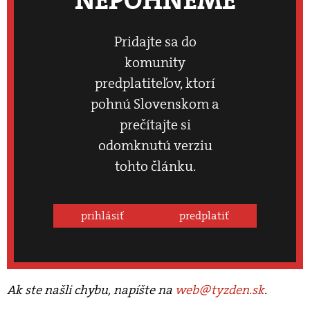
NEPOHNEME
Pridajte sa do
komunity
predplatiteľov, ktorí
pohnú Slovenskom a
prečítajte si
odomknutú verziu
tohto článku.
prihlásiť
predplatiť
Ak ste našli chybu, napíšte na
web@tyzden.sk
.