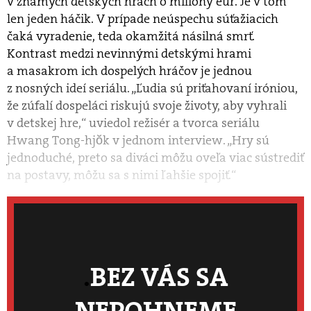
v známych detských hrách o mili
ó
ny eur. Je v tom
len jeden háčik. V prípade neúspechu súťažiacich
čaká vyradenie, teda okamžitá násilná smrť.
Kontrast medzi nevinnými detskými hrami
a masakrom ich dospelých hráčov je jednou
z nosný
ch ide
í seriálu. „Ľudia sú priťahovaní ir
ó
niou,
že zúfalí dospelá
ci riskuj
ú svoje životy, aby vyhrali
v detskej hre,“ uviedol režis
é
r a tvorca seriá
lu
Hwang Tong-hjŏk
v
jednom interview. „Hry sú
jednoduch
é
, preto sa divá
ci m
ôžu oveľa viac sústrediť
na postavy, môžu sa s nimi ľ
ah
šie spojiť.“
BEZ VÁS SA