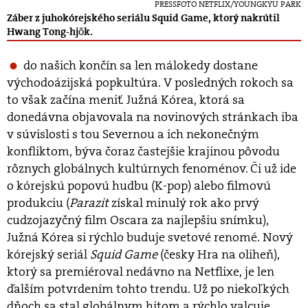
PRESSFOTO NETFLIX/YOUNGKYU PARK
Záber z juhokórejského seriálu Squid Game, ktorý nakrútil
Hwang Tong-hjŏk.
do naš
ich kon
čín sa len málokedy dostane
východoázijská
popkult
ú
ra. V
posledných rokoch sa
to však začína meniť. Južná K
ó
rea, ktorá sa
donedávna objavovala na novinových stránkach iba
v súvislosti s
tou Severnou a
ich nekonečným
konfliktom, býva čoraz častejšie krajinou pôvodu
rôznych globálnych kultúrnych fenom
é
nov. Či už
ide
o
k
ó
rejskú popovú hudbu (K-pop) alebo filmovú
produkciu (
Parazit
z
ískal minulý rok ako prvý
cudzojazyčný film Oscara za najlepšiu snímku),
Južná K
ó
rea si rýchlo buduje svetov
é renom
é
. Nový
k
ó
rejský seriál
Squid Game
(česky Hra na oliheň),
ktorý sa
premié
roval nedávno na Netflixe, je len
ďalším potvrdením tohto trendu. Už po niekoľký
ch
d
ňoch sa stal globálnym hitom a rýchlo valcuje