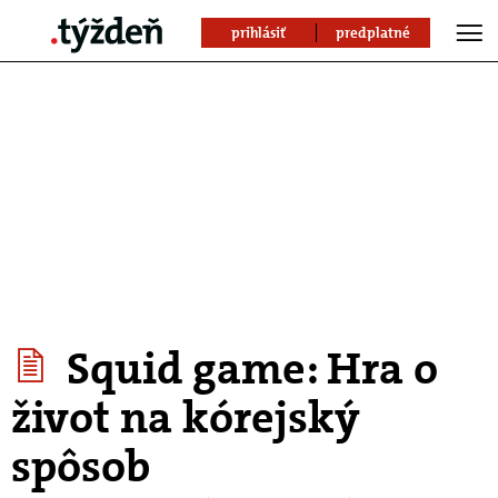
prihlásiť
predplatné
Squid game: Hra o
život na kórejský
spôsob