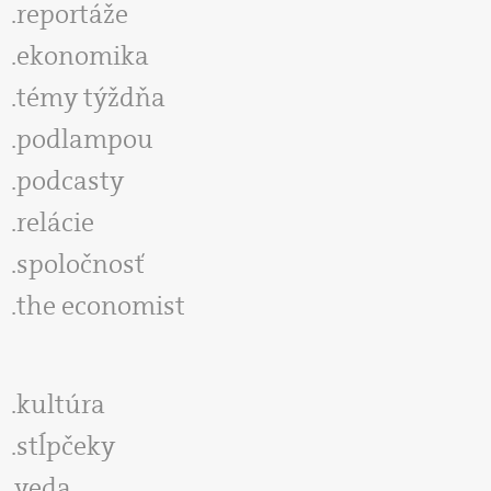
reportáže
ekonomika
témy týždňa
podlampou
podcasty
relácie
spoločnosť
the economist
kultúra
stĺpčeky
veda