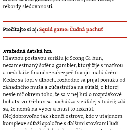
rekordy sledovanosti.
Prečítajte si aj:
Squid game: Čudná pachuť
vražedná detská hra
Hlavnou postavou seriálu je Seong Gi-hun,
nezamestnaný š
of
é
r a gambler, ktorý žije s matkou
a nedokáže finančne zabezpečiť svoju malú dc
é
ru.
Keďže sa topí v dlhoch, rozhodne sa prijať ponuku od
záhadn
é
ho muža a zúčastniť sa na súťaži, o ktorej
nevie nič okrem toho, že sa v nej hrá o rozprávkov
é
bohatstvo. Gi-hun sa nachádza v zúfalej situácii; zdá
sa, že nemá na vý
ber a mus
í
to riskn
úť.
(Ne)dobrovoľne tak skončí ostrove, kde v utajenom
komplexe súťaží spoločne s ďalšími stovkami ľudí