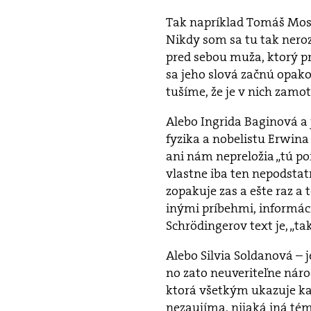
Tak napríklad Tomáš Mosn
Nikdy som sa tu tak neroz
pred sebou muža, ktorý pr
sa jeho slová začnú opako
tušíme, že je v nich zamo
Alebo Ingrida Baginová a j
fyzika a nobelistu Erwina
ani nám nepreložia „tú poi
vlastne iba ten nepodstat
zopakuje zas a ešte raz a 
inými príbehmi, informáci
Schrödingerov text je, „tak
Alebo Silvia Soldanová – 
no zato neuveriteľne nár
ktorá všetkým ukazuje kam
nezaujíma, nijaká iná tém