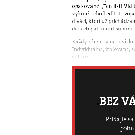
opakované: „Ten list! Vidít
výkon? Lebo keď toto zopa
diváci, ktorí už prichádzaj
ďalších päť minút sa mne 
Každý z hercov na javisku 
Individuálne, izolovane, 
súhra?
BEZ V
Pridajte sa
pohnú