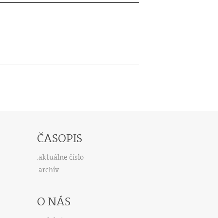
ČASOPIS
aktuálne číslo
archív
O NÁS