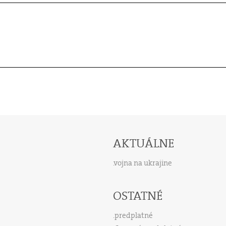
AKTUÁLNE
vojna na ukrajine
OSTATNÉ
predplatné