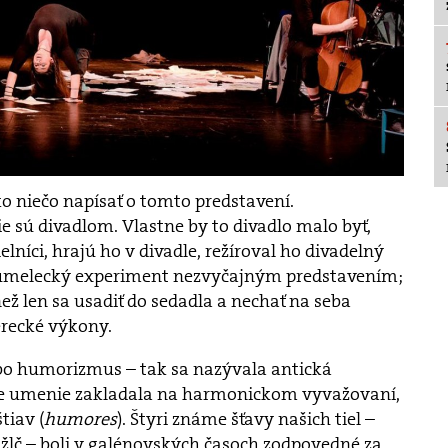
o niečo napísať o tomto predstavení.
nie sú divadlom. Vlastne by to divadlo malo byť,
elníci, hrajú ho v divadle, režíroval ho divadelný
to umelecký experiment nezvyčajným predstavením;
ež len sa usadiť do sedadla a nechať na seba
erecké výkony.
o humorizmus – tak sa nazývala antická
oje umenie zakladala na harmonickom vyvažovaní,
tiav (
humores
). Štyri známe šťavy našich tiel –
rna žlč – boli v galénovských časoch zodpovedné za