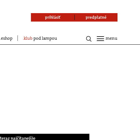
prihlásiť
predplatné
eshop
klub
pod lampou
menu
.teraz najčítanejšie