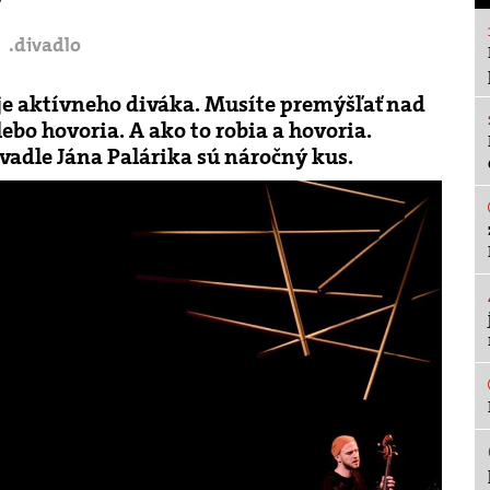
v
.divadlo
duje aktívneho diváka. Musíte premýšľať nad
alebo hovoria. A ako to robia a hovoria.
dle Jána Palárika sú náročný kus.