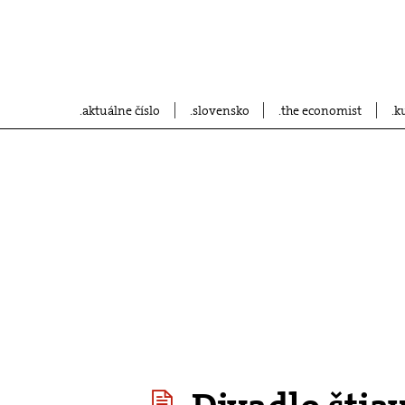
aktuálne číslo
slovensko
the economist
k