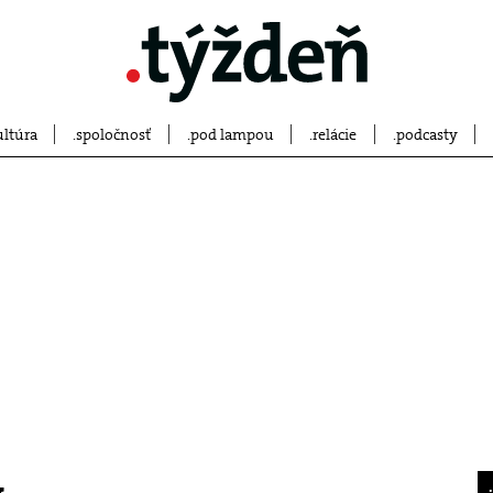
ultúra
spoločnosť
pod lampou
relácie
podcasty