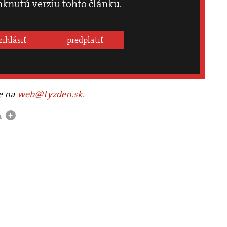
knutú verziu tohto článku.
rihlásiť
predplatiť
te na
web@tyzden.sk
.
a
+