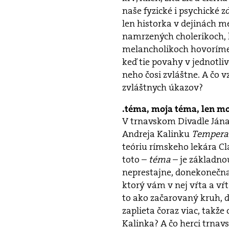
naše fyzické i psychické z
len historka v dejinách m
namrzených cholerikoch,
melancholikoch hovoríme 
keď tie povahy v jednotli
neho čosi zvláštne. A čo 
zvláštnych úkazov?
téma, moja téma, len m
V trnavskom Divadle Jána 
Andreja Kalinku
Temper
teóriu rímskeho lekára Cl
toto –
téma
– je základno
neprestajne, donekonečna
ktorý vám v nej vŕta a vŕt
to ako začarovaný kruh, 
zaplieta čoraz viac, takže
Kalinka? A čo herci trnav