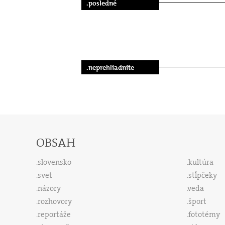
.posledné
.neprehliadnite
OBSAH
slovensko
kultúra
svet
stĺpčeky
názory
veda
rozhovory
šport
reportáže
fototémy