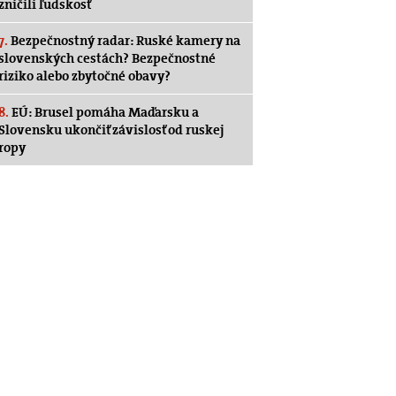
zničili ľudskosť
7.
Bezpečnostný radar: Ruské kamery na
slovenských cestách? Bezpečnostné
riziko alebo zbytočné obavy?
8.
EÚ: Brusel pomáha Maďarsku a
Slovensku ukončiť závislosť od ruskej
ropy