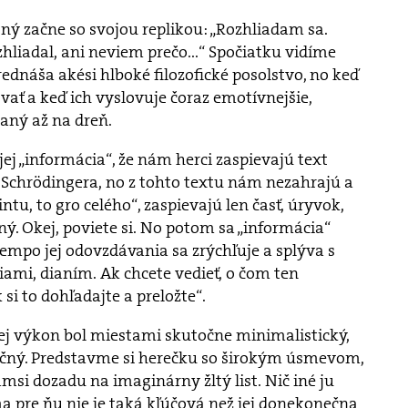
ý začne so svojou replikou: „Rozhliadam sa.
hliadal, ani neviem prečo...“ Spočiatku vidíme
ednáša akési hlboké filozofické posolstvo, no keď
vať a keď ich vyslovuje čoraz emotívnejšie,
taný až na dreň.
ej „informácia“, že nám herci zaspievajú text
 Schrödingera, no z tohto textu nám nezahrajú a
ntu, to gro celého“, zaspievajú len časť, úryvok,
ný. Okej, poviete si. No potom sa „informácia“
tempo jej odovzdávania sa zrýchľuje a splýva s
ami, dianím. Ak chcete vedieť, o čom ten
 si to dohľadajte a preložte“.
jej výkon bol miestami skutočne minimalistický,
očný. Predstavme si herečku so širokým úsmevom,
si dozadu na imaginárny žltý list. Nič iné ju
a pre ňu nie je taká kľúčová než jej donekonečna