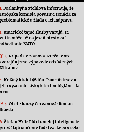
1.
Poslankyňa Stohlová informuje, že
Európska komisia považuje zonácie za
problematické a žiada o ich nápravu
2.
Americké tajné služby varujú, že
Putin môže už na jeseň otestovať
odhodlanie NATO
3.
Prípad Cervanová: Prečo teraz
zverejňujeme výpovede odsúdených
Nitranov
4.
Knižný klub .týždňa: Isaac Asimov a
jeho vyznanie lásky k technológiám – Ja,
robot
5.
Obete kauzy Cervanová: Roman
Brázda
6.
Štefan Hríb: Lídri umelej inteligencie
pripúšťajú zničenie ľudstva. Lebo v sebe