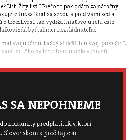
e? List. Žltý list.“ Prečo to pokladám za náročný
kujete tridsaťkrát za sebou a pred vami sedia
ú o trpezlivosť, tak vydržať hrať svoju rolu ešte
laikovi zdá byť takmer nezvládnuteľné.
mal svoju tému, každý si riešil ten svoj „problém“.
separátne. Ako by len z toho mohla vzniknúť
ÁS SA NEPOHNEME
 do komunity predplatiteľov, ktorí
 Slovenskom a prečítajte si