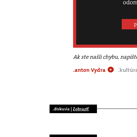
odom
p
Ak ste našli chybu, napíš
.anton Vydra
.kultúr
+
.diskusia |
Zobraziť