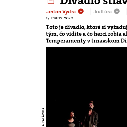
Divadlo štia
.anton Vydra
.kultúra
+
+
15. marec 2020
Toto je divadlo, ktoré si vyža
tým, čo vidíte a čo herci robia 
Temperamenty v trnavskom Diva