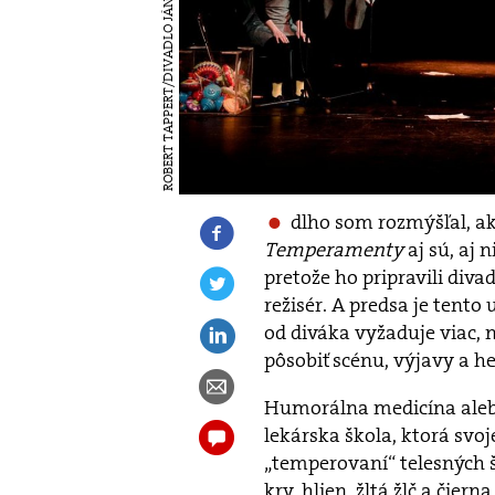
ROBERT TAPPERT/DIVADLO JÁNA PALÁRIKA
dlho som rozmýšľal, ak
Temperamenty
aj sú, aj 
pretože ho pripravili divad
režisér. A predsa je ten
od diváka vyžaduje viac, n
pôsobiť scénu, výjavy a h
Humorálna medicína aleb
lekárska škola, ktorá sv
„temperovaní“ telesných š
krv, hlien, žltá žlč a čie