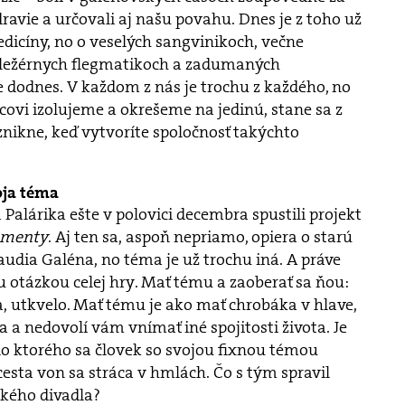
dravie a určovali aj našu povahu. Dnes je z toho už
edicíny, no o veselých sangvinikoch, večne
 ležérnych flegmatikoch a zadumaných
dodnes. V každom z nás je trochu z každého, no
vcovi izolujeme a okrešeme na jedinú, stane sa z
vznikne, keď vytvoríte spoločnosť takýchto
oja téma
Palárika ešte v polovici decembra spustili projekt
amenty
. Aj ten sa, aspoň nepriamo, opiera o starú
audia Galéna, no téma je už trochu iná. A práve
u otázkou celej hry. Mať tému a zaoberať sa ňou:
, utkvelo. Mať tému je ako mať chrobáka v hlave,
a a nedovolí vám vnímať iné spojitosti života. Je
do ktorého sa človek so svojou fixnou témou
 cesta von sa stráca v hmlách. Čo s tým spravil
ského divadla?