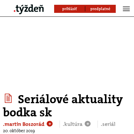
prihlásiť
predplatné
Seriálové aktuality
bodka sk
.martin Boszorád
.kultúra
.seriál
+
+
20. október 2019