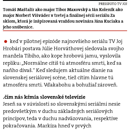
PRESSFOTO TV JOJ
Tomáš Maštalír ako major Tibor Maxovský a Ján Koleník ako
major Norbert Višváder v tretej a finálnej sérii seriálu Za
sklom, ktorá je inšpirovaná vraždou novinára Jána Kuciaka a
jeho snúbenice.
keď v pilotnej epizóde najnovšieho seriálu TV Joj
Hrobári postava Júlie Horváthovej sledovala svojho
manžela Tibiho, ako kope hrobovú jamu, vyslovila
repliku: „Normálne cítiš tú atmosféru smrti, keď sa
naňho dívaš.“ Keď sledujem aktuálne dianie na
slovenskej seriálovej scéne, tiež cítim hlavne tú
atmosféru smrti. Vďakabohu a bohužiaľ zároveň.
čím nás kŕmia slovenské televízie
Jeseň sa v súvislosti so slovenskými seriálmi nesie
predovšetkým v duchu základných seriálových
princípov, teda v duchu nadväzovania, respektíve
pokračovania. Markíza hneď v prvých