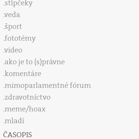
stĺpčeky
veda
šport
fototémy
video
ako je to (s)právne
komentáre
mimoparlamentné fórum
zdravotníctvo
meme/hoax
mladí
ČASOPIS