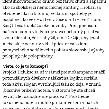
identifikovateľného druhu bez farby, chuti a zápachu
ako zo školskej či nemocničnej kantíny, Hrobári sa
otvorene hlásia k tomu, že dátum spotreby je,
podobne ako vek – aj ten v čase smrti – len číslom.
Zasýtiť však dokážu obe novinky. Prinajmenšom
načas a najmä vtedy, ak je divák ochotný prijať za
svoju filozofiu, že je, aby žil, a nie že žije, aby jedol.
Alebo ak je ochotný vidieť priestor za sklom
pomyselného seriálového pohára slovenskej výroby
poloplný, nie poloprázdny.
viete, čo je to koncepť?
Projekt Delukse sa už v rámci promokampane snažil
potenciálnych divákov nalákať na logline seriálu,
teda akýsi slogan vystihujúci ťažisko deja, v znení:
„bláznivé príbehy hotela, v ktorom by ste chceli
bývať, ale rozhodne nie pracovať“. Prostredie
luxusného hotela mohlo prinajmenšom v našich
končinách pôsobiť ako prísľub nevšednosti. Lenže