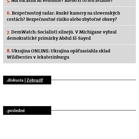
5.
Má súčasná AI vedomie? Alebo si to len želáme?
6.
Bezpečnostný radar: Ruské kamery na slovenských
cestách? Bezpečnostné riziko alebo zbytočné obavy?
7.
DemWatch: Socialisti silnejú. V Michigane vyhral
demokratické primárky Abdul El-Sayed
8.
Ukrajina ONLINE: Ukrajina opäť zasiahla sklad
Wildberries v Jekaterinburgu
.diskusia |
Zobraziť
.posledné