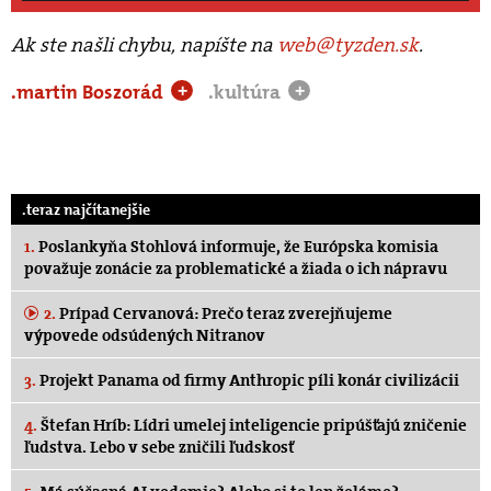
Ak ste našli chybu, napíšte na
web@tyzden.sk
.
.martin Boszorád
.kultúra
+
+
.teraz najčítanejšie
1.
Poslankyňa Stohlová informuje, že Európska komisia
považuje zonácie za problematické a žiada o ich nápravu
2.
Prípad Cervanová: Prečo teraz zverejňujeme
výpovede odsúdených Nitranov
3.
Projekt Panama od firmy Anthropic píli konár civilizácii
4.
Štefan Hríb: Lídri umelej inteligencie pripúšťajú zničenie
ľudstva. Lebo v sebe zničili ľudskosť