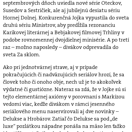
septembrových dňoch uviedla nové série Oteckov,
Susedov a Sestričiek, ale aj jubilejnú desiatu sériu
Hornej Dolnej. Konkurenčná Jojka vypustila do sveta
druhú sériu Ministrov, aby predĺžila rezonanciu
Karikovej literárnej a Bebjakovej filmovej Trhliny v
podobe rovnomennej dvojdielnej minisérie. A po tretí
raz – možno naposledy – divákov odprevadila do
sveta Za sklom.
Ako pri jednotvárnej strave, aj v prípade
pokračujúcich či nadväzujúcich seriálov hrozí, že sa
človek toho či onoho obje, nech už je to akokoľvek
výdatné či gustiózne. Nateraz sa zdá, že v Jojke sú si
tejto elementárnej axiómy v porovnaní s Markízou
vedomí viac, keďže divákom v rámci jesenného
seriálového menu naservírovali aj dve novinky –
Delukse a Hrobárov. Zatiaľ čo Delukse sa pod „de
luxe“ pozlátkou nápadne ponáša na mäso len ťažko