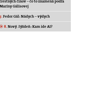
trestných činov – čo to znamená podľa
Maríny Gálisovej
7.
Fedor Gál: Nádych – výdych
8.
Nový .týždeň: Kam ide AI?