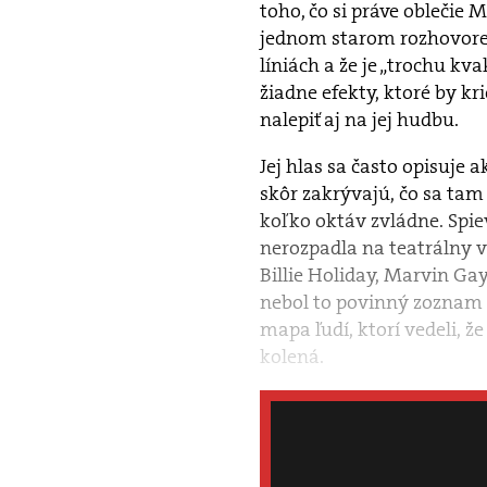
toho, čo si práve oblečie 
jednom starom rozhovore 
líniách a že je „trochu kva
žiadne efekty, ktoré by kri
nalepiť aj na jej hudbu.
Jej hlas sa často opisuje 
skôr zakrývajú, čo sa tam
koľko oktáv zvládne. Spie
nerozpadla na teatrálny v
Billie Holiday, Marvin Ga
nebol to povinný zoznam m
mapa ľudí, ktorí vedeli, že
kolená.