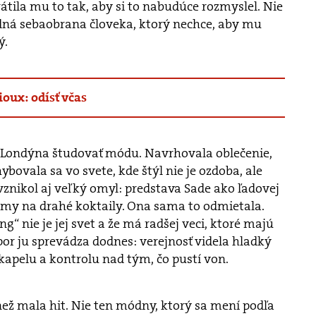
átila mu to tak, aby si to nabudúce rozmyslel. Nie
adná sebaobrana človeka, ktorý nechce, aby mu
ý.
ioux: odísť včas
 Londýna študovať módu. Navrhovala oblečenie,
bovala sa vo svete, kde štýl nie je ozdoba, ale
nikol aj veľký omyl: predstava Sade ako ľadovej
amy na drahé koktaily. Ona sama to odmietala.
ng“ nie je jej svet a že má radšej veci, ktoré majú
r ju sprevádza dodnes: verejnosť videla hladký
 kapelu a kontrolu nad tým, čo pustí von.
než mala hit. Nie ten módny, ktorý sa mení podľa