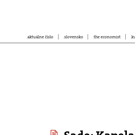
aktuálne číslo
slovensko
the economist
k