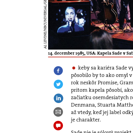
AL LEVINE/NBCUNIVERSAL/GETTY IMAGE
14. december 1985, USA: Kapela Sade v Sa
keby sa kariéra Sade v
pôsobilo by to ako omyl v
rok neskôr Promise, Gram
pritom kapela pôsobí, ako
začiatku osemdesiatych r
Denmana, Stuarta Matth
až vtedy, keď jej label odk
je charakter.
Sade nie je sólový projekt