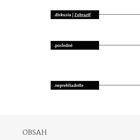
.diskusia |
Zobraziť
.posledné
.neprehliadnite
OBSAH