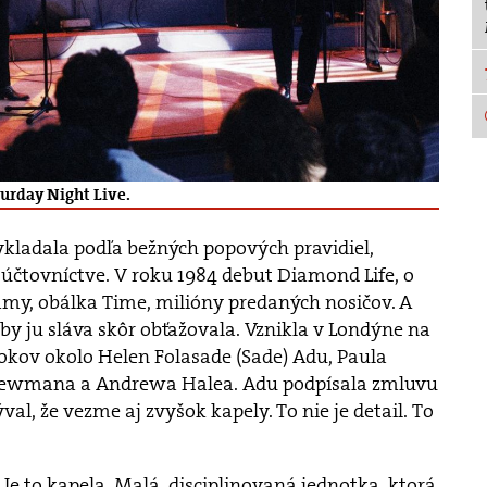
turday Night Live.
ykladala podľa bežných popových pravidiel,
 účtovníctve. V roku 1984 debut Diamond Life, o
my, obálka Time, milióny predaných nosičov. A
by ju sláva skôr obťažovala. Vznikla v Londýne na
okov okolo Helen Folasade (Sade) Adu, Paula
ewmana a Andrewa Halea. Adu podpísala zmluvu
ýval, že vezme aj zvyšok kapely. To nie je detail. To
. Je to kapela. Malá, disciplinovaná jednotka, ktorá