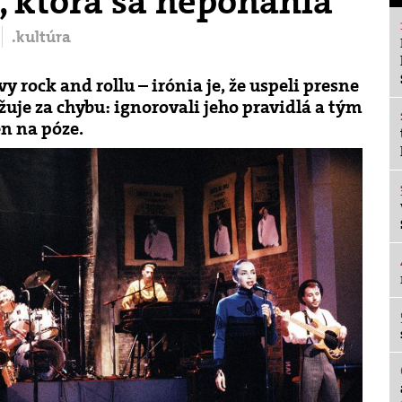
, ktorá sa neponáhľa
.kultúra
 rock and rollu – irónia je, že uspeli presne
uje za chybu: ignorovali jeho pravidlá a tým
en na póze.