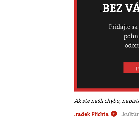
BEZ V
Pridajte sa
pohnú
odom
p
Ak ste našli chybu, napíš
.radek Plichta
.kultú
+