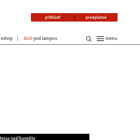
prihlásiť
predplatné
eshop
klub
pod lampou
menu
.teraz najčítanejšie