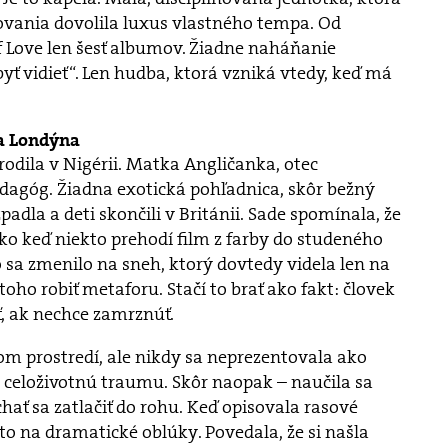
ovania dovolila luxus vlastného tempa. Od
f Love len šesť albumov. Žiadne naháňanie
yť vidieť“. Len hudba, ktorá vzniká vtedy, keď má
 a Londýna
odila v Nigérii. Matka Angličanka, otec
edagóg. Žiadna exotická pohľadnica, skôr bežný
padla a deti skončili v Británii. Sade spomínala, že
ako keď niekto prehodí film z farby do studeného
o sa zmenilo na sneh, ktorý dovtedy videla len na
toho robiť metaforu. Stačí to brať ako fakt: človek
ť, ak nechce zamrznúť.
om prostredí, ale nikdy sa neprezentovala ako
il celoživotnú traumu. Skôr naopak – naučila sa
chať sa zatlačiť do rohu. Keď opisovala rasové
to na dramatické oblúky. Povedala, že si našla