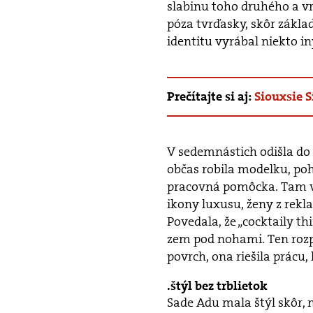
slabinu toho druhého a vr
póza tvrďasky, skôr zákl
identitu vyrábal niekto in
Prečítajte si aj:
Siouxsie S
V sedemnástich odišla do
občas robila modelku, pohy
pracovná pomôcka. Tam vz
ikony luxusu, ženy z rekl
Povedala, že „cocktaily thi
zem pod nohami. Ten rozpo
povrch, ona riešila prácu,
štýl bez trblietok
Sade Adu mala štýl skôr, 