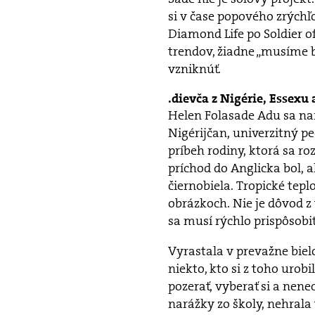
si v čase popového zrýchľ
Diamond Life po Soldier o
trendov, žiadne „musíme b
vzniknúť.
dievča z Nigérie, Essexu
Helen Folasade Adu sa nar
Nigérijčan, univerzitný p
príbeh rodiny, ktorá sa roz
príchod do Anglicka bol, 
čiernobiela. Tropické tepl
obrázkoch. Nie je dôvod z 
sa musí rýchlo prispôsobi
Vyrastala v prevažne biel
niekto, kto si z toho urob
pozerať, vyberať si a nene
narážky zo školy, nehrala 