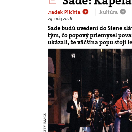
Sade: Kapela
.radek Plichta
.kultúra
+
+
29. máj 2026
Sade budú uvedení do Siene slávy
tým, čo popový priemysel považ
ukázali, že väčšina popu stojí l