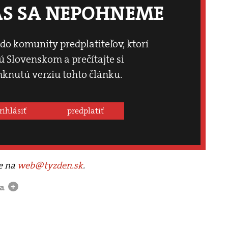
ÁS SA NEPOHNEME
 do komunity predplatiteľov, ktorí
 Slovenskom a prečítajte si
knutú verziu tohto článku.
rihlásiť
predplatiť
te na
web@tyzden.sk
.
ra
+