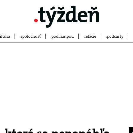
ultúra
spoločnosť
pod lampou
relácie
podcasty