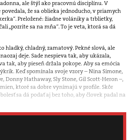
Madonna, ale štýl ako pracovnú disciplínu. V
povedala, že sa oblieka jednoducho, v priamych
kerka“. Preložené: žiadne volániky a trblietky,
čali „pozrite sa na mňa“. To je veta, ktorá sa dá
ako hladký, chladný, zamatový. Pekné slová, ale
 naozaj deje. Sade nespieva tak, aby ukázala,
va tak, aby pieseň držala pokope. Aby sa emócia
ýkrik. Keď spomínala svoje vzory – Nina Simone,
ye, Donny Hathaway, Sly Stone, Gil Scott-Heron –,
ien, ktoré sa dobre vynímajú v profile. Skôr
 bolesť sa dá podať aj bez toho, aby človek padal na