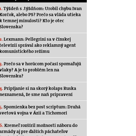
1.
Týždeň s .týždňom: Urobil chybu Ivan
Korčok, alebo PS? Prečo sa vláda utieka
k temnej minulosti? Kto je otec
Slovenska?
2.
Lexmann: Pellegrini sa v čínskej
televízii správal ako reklamný agent
komunistického režimu
3.
Prečo sa v horúcom počasí spomaľujú
vlaky? A je to problém len na
Slovensku?
4.
Pripíjanie si na skorý kolaps Ruska
neznamená, že sme naň pripravení
5.
Spomienka bez post scriptum: Druhá
svetová vojna v Ázii a Tichomorí
6.
Kremeľ rozšíril možnosti náboru do
armády aj pre ďalších páchateľov