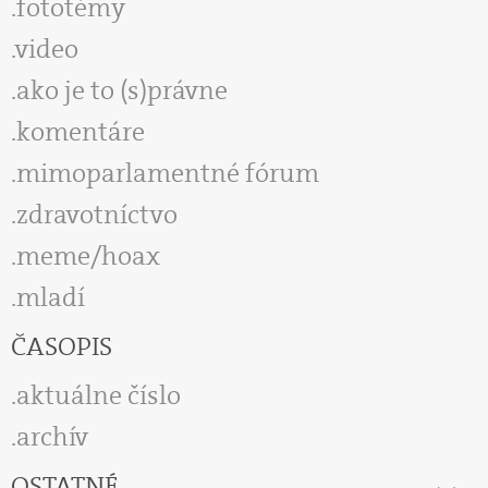
fototémy
video
ako je to (s)právne
komentáre
mimoparlamentné fórum
zdravotníctvo
meme/hoax
mladí
ČASOPIS
aktuálne číslo
archív
OSTATNÉ