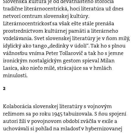
Slovenská kultúra je od devätnásteho storočia
tradične literárnocentrická, hoci literatúra už dnes
netvorí centrum slovenskej kultúry.
Literárnocentrickosť sa však ešte stále prenáša
prostredníctvom kultúrnej pamäti a literárneho
vzdelávania. Svet slovenskej literatúry je v ňom milý,
idylický ako tango „dedinky v údolí“. Tak ho s plnou
vážnosťou vníma Peter Tollarovič a tak ho s jemne
ironickým nostalgickým gestom spieval Milan
Lasica, ako niečo milé, strácajúce sa v hmlách
minulosti.
2
Kolaborácia slovenskej literatúry s vojnovým
režimom sa po roku 1945 tabuizovala. S ňou spojení
autori žili v povojnovom období zväčša v exile a
uchovávali si pohľad na mladosť v hybernizovanej