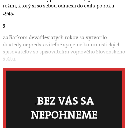
režim, ktorý si so sebou odniesli do exilu po roku
1945.
3
Začiatkom deväťdesiatych rokov sa vytvorilo
dovtedy nepredstaviteľné spojenie komunistických
spisovateľov so spisovateľmi vojnového Slovenského
štátu.
BEZ VÁS SA
NEPOHNEME