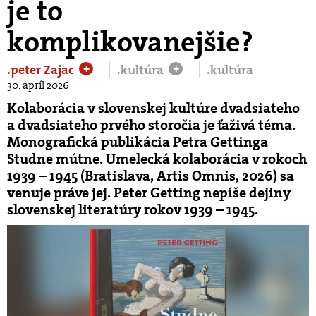
je to
komplikovanejšie?
.peter Zajac
.kultúra
.kultúra
+
+
30. apríl 2026
Kolaborácia v slovenskej kultúre dvadsiateho
a dvadsiateho prvého storočia je ťaživá téma.
Monografická publikácia Petra Gettinga
Studne mútne. Umelecká kolaborácia v rokoch
1939 – 1945 (Bratislava, Artis Omnis, 2026) sa
venuje práve jej. Peter Getting nepíše dejiny
slovenskej literatúry rokov 1939 – 1945.