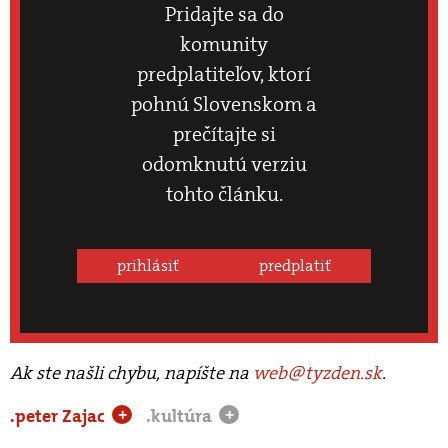
Pridajte sa do
komunity
predplatiteľov, ktorí
pohnú Slovenskom a
prečítajte si
odomknutú verziu
tohto článku.
prihlásiť
predplatiť
Ak ste našli chybu, napíšte na
web@tyzden.sk
.
.peter Zajac
.kultúra
+
+