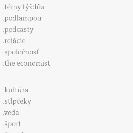
témy týždňa
podlampou
podcasty
relácie
spoločnosť
the economist
kultúra
stĺpčeky
veda
šport