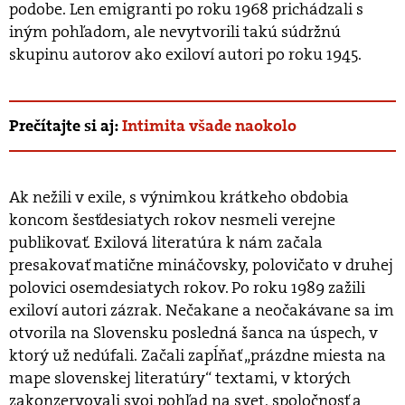
podobe. Len emigranti po roku 1968 prichádzali s
iným pohľadom, ale nevytvorili takú súdržnú
skupinu autorov ako exiloví autori po roku 1945.
Prečítajte si aj:
Intimita všade naokolo
Ak nežili v exile, s výnimkou krátkeho obdobia
koncom šesťdesiatych rokov nesmeli verejne
publikovať. Exilová literatúra k nám začala
presakovať matične mináčovsky, polovičato v druhej
polovici osemdesiatych rokov. Po roku 1989 zažili
exiloví autori zázrak. Nečakane a neočakávane sa im
otvorila na Slovensku posledná šanca na úspech, v
ktorý už nedúfali. Začali zapĺňať „prázdne miesta na
mape slovenskej literatúry“ textami, v ktorých
zakonzervovali svoj pohľad na svet, spoločnosť a