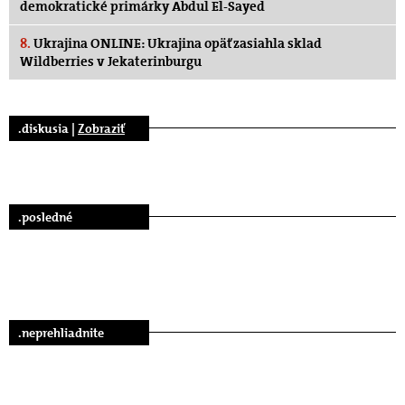
demokratické primárky Abdul El-Sayed
8.
Ukrajina ONLINE: Ukrajina opäť zasiahla sklad
Wildberries v Jekaterinburgu
.diskusia |
Zobraziť
.posledné
.neprehliadnite