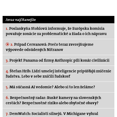
.teraz najčítanejšie
1.
Poslankyňa Stohlová informuje, že Európska komisia
považuje zonácie za problematické a žiada o ich nápravu
2.
Prípad Cervanová: Prečo teraz zverejňujeme
výpovede odsúdených Nitranov
3.
Projekt Panama od firmy Anthropic píli konár civilizácii
4.
Štefan Hríb: Lídri umelej inteligencie pripúšťajú zničenie
ľudstva. Lebo v sebe zničili ľudskosť
5.
Má súčasná AI vedomie? Alebo si to len želáme?
6.
Bezpečnostný radar: Ruské kamery na slovenských
cestách? Bezpečnostné riziko alebo zbytočné obavy?
7.
DemWatch: Socialisti silnejú. V Michigane vyhral