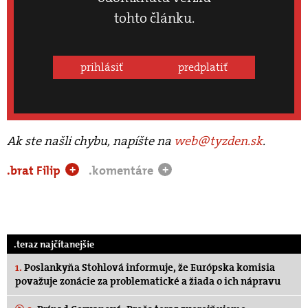
tohto článku.
prihlásiť
predplatiť
Ak ste našli chybu, napíšte na
web@tyzden.sk
.
.brat Filip
.komentáre
+
+
.teraz najčítanejšie
1.
Poslankyňa Stohlová informuje, že Európska komisia
považuje zonácie za problematické a žiada o ich nápravu