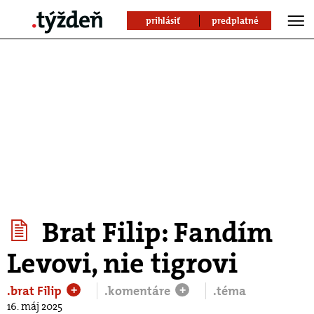
prihlásiť
predplatné
Brat Filip: Fandím
Levovi, nie tigrovi
.brat Filip
.komentáre
.téma
+
+
16. máj 2025