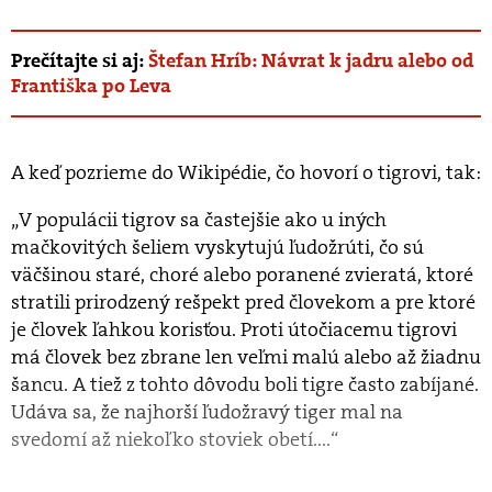
Prečítajte si aj:
Štefan Hríb: Návrat k jadru alebo od
Františka po Leva
A keď pozrieme do Wikipédie, čo hovorí o tigrovi, tak:
„V populácii tigrov sa častejšie ako u iných
mačkovitých šeliem vyskytujú ľudožrúti, čo sú
väčšinou staré, choré alebo poranené zvieratá, ktoré
stratili prirodzený rešpekt pred človekom a pre ktoré
je človek ľahkou korisťou. Proti útočiacemu tigrovi
má človek bez zbrane len veľmi malú alebo až žiadnu
šancu. A tiež z tohto dôvodu boli tigre často zabíjané.
Udáva sa, že najhorší ľudožravý tiger mal na
svedomí až niekoľko stoviek obetí....“