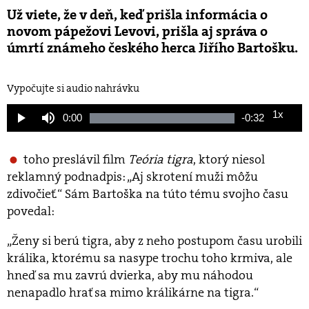
Už viete, že v deň, keď prišla informácia o
novom pápežovi Levovi, prišla aj správa o
úmrtí známeho českého herca Jiřího Bartošku.
Vypočujte si audio nahrávku
1x
Current
0:00
Remaining
-
0:32
Loaded
:
Play
Mute
Playback
100.00%
Rate
Time
Time
toho preslávil film
Teória tigra
, ktorý niesol
reklamný podnadpis: „Aj skrotení muži môžu
zdivočieť.“ Sám Bartoška na túto tému svojho času
povedal:
„Ženy si berú tigra, aby z neho postupom času urobili
králika, ktorému sa nasype trochu toho krmiva, ale
hneď sa mu zavrú dvierka, aby mu náhodou
nenapadlo hrať sa mimo králikárne na tigra.“