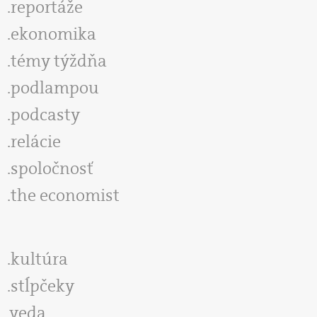
reportáže
ekonomika
témy týždňa
podlampou
podcasty
relácie
spoločnosť
the economist
kultúra
stĺpčeky
veda