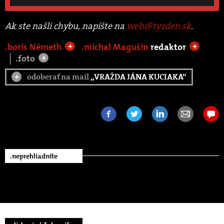
Ak ste našli chybu, napíšte na
web@tyzden.sk
.
.boris Németh
.michal Magušin
redaktor
+
+
.foto
+
odoberať na mail
„VRAŽDA JÁNA KUCIAKA“
+
.neprehliadnite