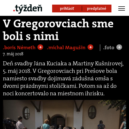
prihlásiť
predplatné
V Gregorovciach sme
boli s nimi
.boris Németh
.michal Magušin
.foto
+
+
+
7. máj 2018
Deň svadby Jána Kuciaka a Martiny Kušnírovej,
5. máj 2018. V Gregorovciach pri Prešove bola
namiesto svadby dojímavá zádušná omša s
dvomi prázdnymi stoličkami. Potom sa až do
noci koncertovalo na miestnom ihrisku.