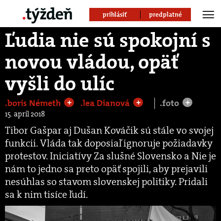
prihlásiť
predplatné
Ľudia nie sú spokojní s
novou vládou, opäť
vyšli do ulíc
.boris Németh
.lea Dianová
.foto
+
+
+
15. apríl 2018
Tibor Gašpar aj Dušan Kováčik sú stále vo svojej
funkcii. Vláda tak doposiaľ ignoruje požiadavky
protestov. Iniciatívy Za slušné Slovensko a Nie je
nám to jedno sa preto opäť spojili, aby prejavili
nesúhlas so stavom slovenskej politiky. Pridali
sa k nim tisíce ľudí.