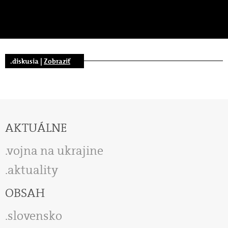
.diskusia |
Zobraziť
AKTUÁLNE
vojna na ukrajine
aktuality
OBSAH
slovensko