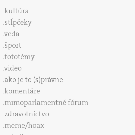
kultúra
stĺpčeky
veda
šport
fototémy
video
ako je to (s)právne
komentáre
mimoparlamentné fórum
zdravotníctvo
meme/hoax