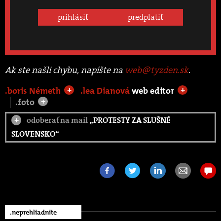
prihlásiť
predplatiť
Ak ste našli chybu, napíšte na
web@tyzden.sk
.
.boris Németh
.lea Dianová
web editor
+
+
.foto
+
odoberať na mail
„PROTESTY ZA SLUŠNÉ
+
SLOVENSKO“
.neprehliadnite