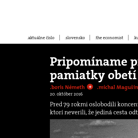
aktuálne číslo
slovensko
the economist
k
Pripomíname pr
pamiatky obetí
.boris Németh
.michal Maguši
+
20. október 2016
Pred 79 rokmi oslobodili koncen
ktorí neverili, že jediná cesta o