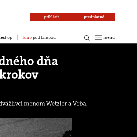
prihlásiť
predplatné
eshop
klub
pod lampou
menu
odného dňa
 krokov
odvážlivci menom Wetzler a Vrba,