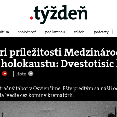
ultúra
spoločnosť
pod lampou
relácie
podcasty
i príležitosti Medzinár
 holokaustu: Dvestotisíc
n
.foto
+
+
tračný tábor v Osvienčime. Ešte predtým sa našli 
dtiaľ vedie cez komíny krematórií.