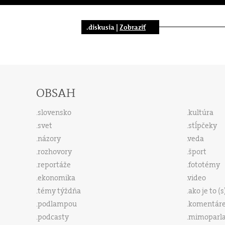
.diskusia |
Zobraziť
OBSAH
slovensko
kultúra
svet
stĺpčeky
názory
veda
rozhovory
šport
reportáže
fototémy
ekonomika
video
témy týždňa
ako je to (
podlampou
komentár
podcasty
mimoparl