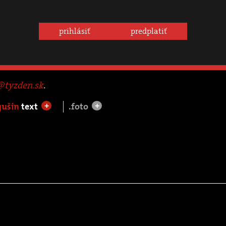
prihlásiť
predplatiť
tyzden.sk
.
gušin
text
.foto
+
+