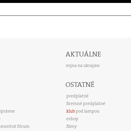
AKTUÁLNE
vojna na ukrajine
OSTATNÉ
predplatné
firemné predplatné
s)právne
klub
pod lampou
e
eshop
amentné fórum
filmy