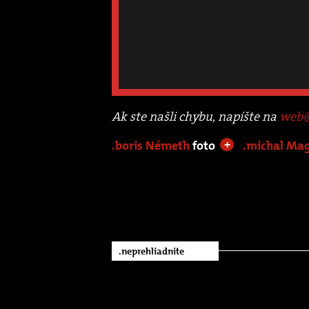
Ak ste našli chybu, napíšte na
web@
.boris Németh
foto
.michal Ma
+
.neprehliadnite