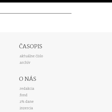
ČASOPIS
aktuálne číslo
archív
O NÁS
redakcia
fond
2% dane
inzercia