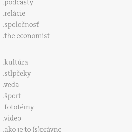
podcasty
relácie
spoločnosť
the economist
kultúra
stĺpčeky
veda
šport
fototémy
video
ako je to (s)právne