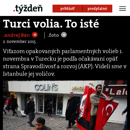
prihlásiť
predplatné
Turci volia. To isté
.andrej Bán
.foto
+
+
2. november 2015
Víťazom opakovaných parlamentných volieb 1.
novembra v Turecku je podľa očakávaní opäť
strana Spravodlivosť a rozvoj (AKP). Videli sme v
Istanbule jej voličov.