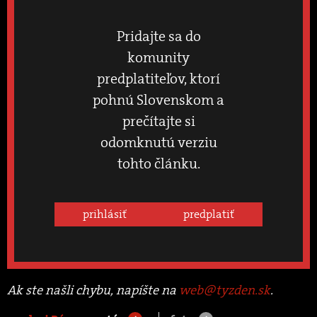
Pridajte sa do
komunity
predplatiteľov, ktorí
pohnú Slovenskom a
prečítajte si
odomknutú verziu
tohto článku.
prihlásiť
predplatiť
Ak ste našli chybu, napíšte na
web@tyzden.sk
.