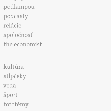
podlampou
podcasty
relácie
spoločnosť
the economist
kultúra
stĺpčeky
veda
šport
fototémy