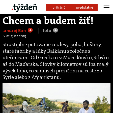
prihlásiť
predplatné
Chcem a budem žiť!
.andrej Bán
.foto
+
+
6. august 2015
Strastiplné putovanie cez lesy, polia, húštiny,
staré fabriky a lúky Balkánu spoločne s
utečencami. Od Grécka cez Macedónsko, Srbsko
až do Maďarska. Stovky kilometrov sú iba malý
výsek toho, čo si museli prežiť oni na ceste zo
Sýrie alebo z Afganistanu.