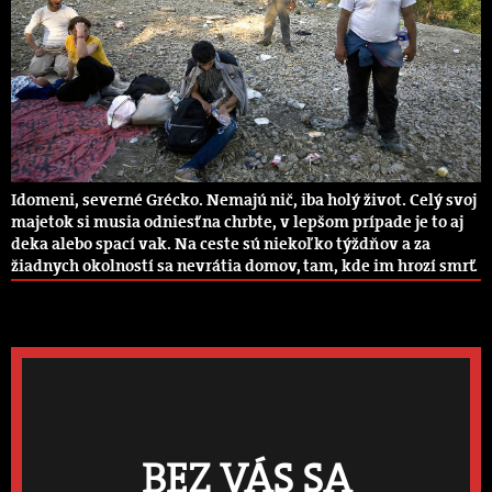
Idomeni, severné Grécko. Nemajú nič, iba holý život. Celý svoj
majetok si musia odniesť na chrbte, v lepšom prípade je to aj
deka alebo spací vak. Na ceste sú niekoľko týždňov a za
žiadnych okolností sa nevrátia domov, tam, kde im hrozí smrť.
BEZ VÁS SA