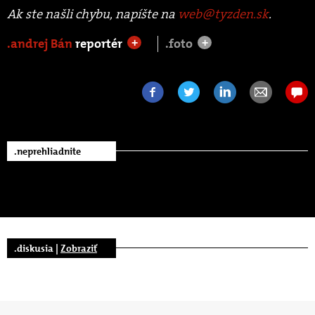
Ak ste našli chybu, napíšte na
web@tyzden.sk
.
.andrej Bán
reportér
.foto
+
+
.neprehliadnite
.diskusia |
Zobraziť