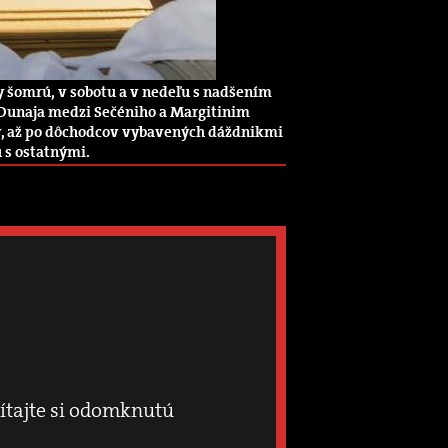
y šomrú, v sobotu a v nedeľu s nadšením
u Dunaja medzi Sečéniho a Margitinim
v, až po dôchodcov vybavených dáždnikmi
u s ostatnými.
čítajte si odomknutú