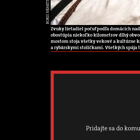
BORIS NÉMETH
Zvuky lietadiel počuť podľa domácich nad
obostúpia niekoľko kilometrov dlhý obvod
mostom stoja všetky vekové a kultúrne k
a rybárskymi stoličkami. Všetkých spája t
Pridajte sa do komu