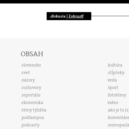
.diskusia |
Zobraziť
OBSAH
slovensko
kultúra
svet
stĺpčeky
názory
veda
rozhovory
šport
reportáže
fototémy
ekonomika
video
témy týždňa
ako je to (
podlampou
komentár
podcasty
mimoparl