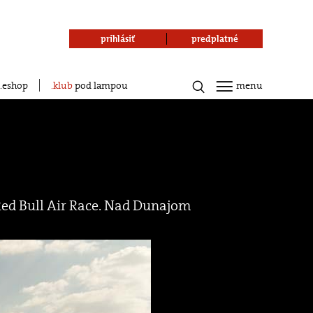
prihlásiť
predplatné
eshop
klub
pod lampou
menu
Red Bull Air Race. Nad Dunajom