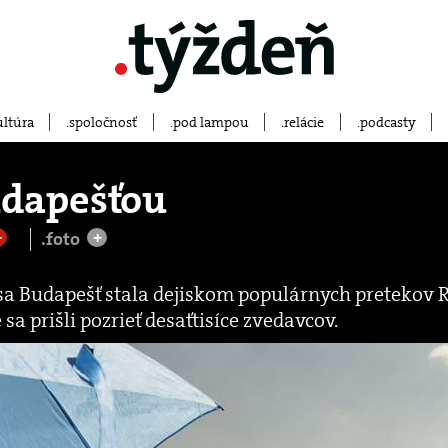
ultúra
spoločnosť
pod lampou
relácie
podcasty
udapešťou
.foto
+
+
sa Budapešť stala dejiskom populárnych pretekov 
é sa prišli pozrieť desaťtisíce zvedavcov.