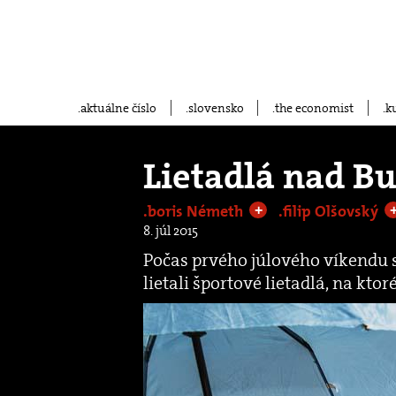
aktuálne číslo
slovensko
the economist
k
Lietadlá nad B
.boris Németh
.filip Olšovský
+
8. júl 2015
Počas prvého júlového víkendu 
lietali športové lietadlá, na ktor