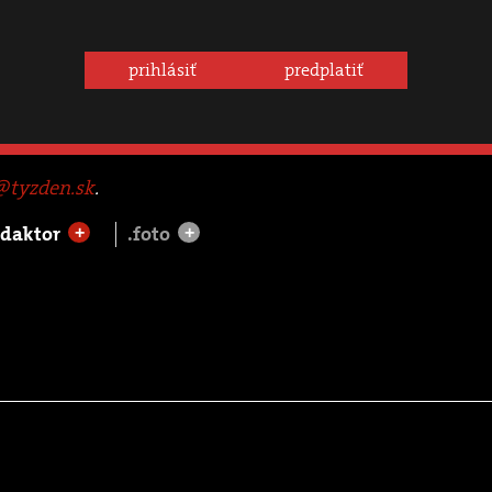
prihlásiť
predplatiť
tyzden.sk
.
edaktor
.foto
+
+