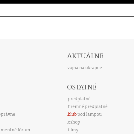
AKTUÁLNE
vojna na ukrajine
OSTATNÉ
predplatné
firemné predplatné
s)právne
klub
pod lampou
e
eshop
amentné fórum
filmy