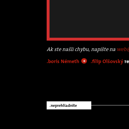
Ak ste našli chybu, napíšte na
web@
.boris Németh
.filip Olšovský
r
+
.neprehliadnite