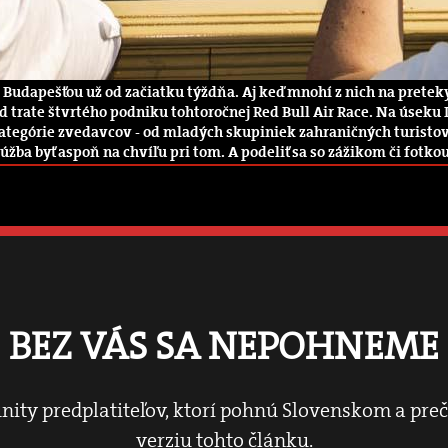
 Budapešťou už od začiatku týždňa. Aj keď mnohí z nich na pretek
 trate štvrtého podniku tohtoročnej Red Bull Air Race. Na úsek
ategórie zvedavcov - od mladých skupiniek zahraničných turisto
úžba byť aspoň na chvíľu pri tom. A podeliť sa so zážikom či fotko
BEZ VÁS SA NEPOHNEME
nity predplatiteľov, ktorí pohnú Slovenskom a pre
verziu tohto článku.