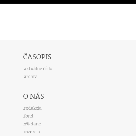
ČASOPIS
aktuálne číslo
archív
O NÁS
redakcia
fond
2% dane
inzercia