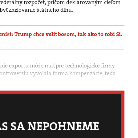
ederálny rozpočet, pričom deklarovaným cieľom
byť znižovanie štátneho dlhu.
ist: Trump chce veliť bosom, tak ako to robí Si.
nie exportu môže mať pre technologické firmy
ontroverziu vyvolala forma kompenzácie, teda
ÁS SA NEPOHNEME