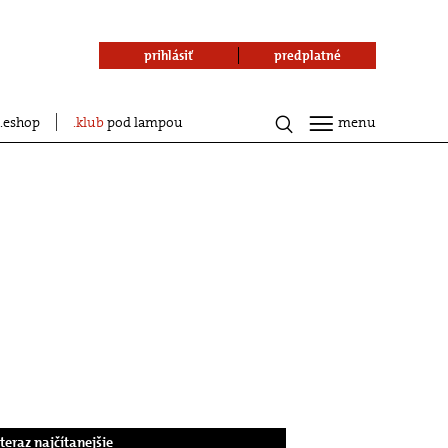
prihlásiť
predplatné
eshop
klub
pod lampou
menu
.teraz najčítanejšie