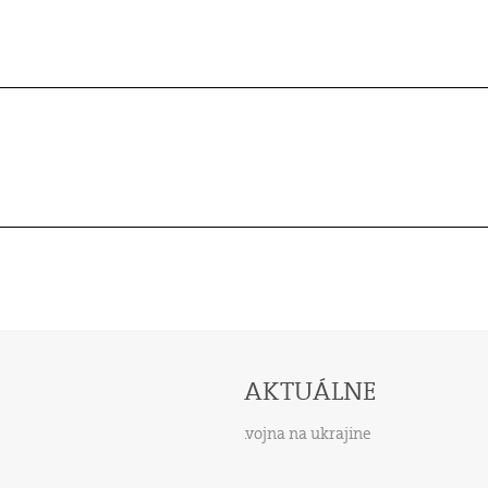
AKTUÁLNE
vojna na ukrajine