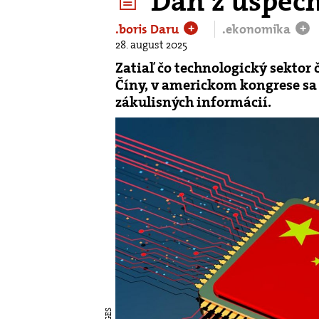
Daň z úspech
.boris Daru
.ekonomika
+
+
28. august 2025
Zatiaľ čo technologický sekto
Číny, v americkom kongrese sa
zákulisných informácií.