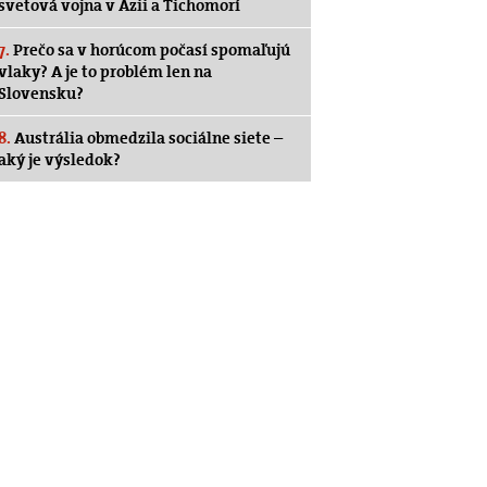
svetová vojna v Ázii a Tichomorí
7.
Prečo sa v horúcom počasí spomaľujú
vlaky? A je to problém len na
Slovensku?
8.
Austrália obmedzila sociálne siete –
aký je výsledok?