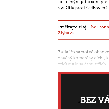
finančným prínosom pre f
využitia prostriedkov má 
Prečítajte si aj:
The Econom
Zlyháva
Zatiaľ čo samotné obnove
značný komerčný efekt, k
zrieknutie sa časti tržieb.
BEZ V