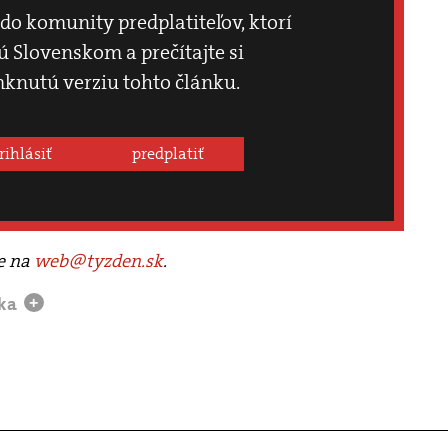
 do komunity predplatiteľov, ktorí
 Slovenskom a prečítajte si
knutú verziu tohto článku.
rihlásiť
predplatiť
te na
web@tyzden.sk
.
ika
+