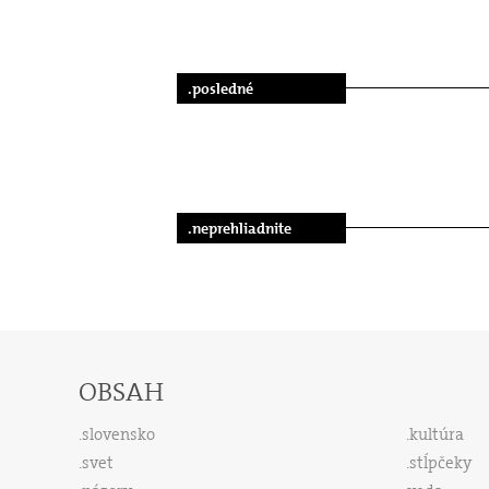
.posledné
.neprehliadnite
OBSAH
slovensko
kultúra
svet
stĺpčeky