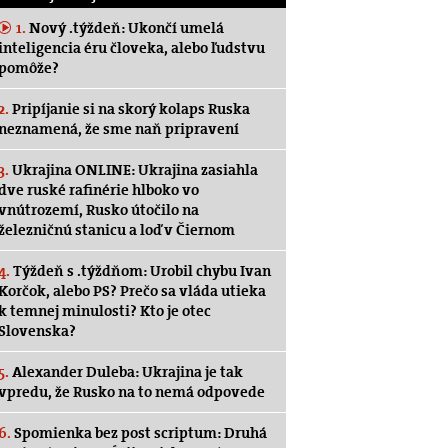
1.
Nový .týždeň: Ukončí umelá
inteligencia éru človeka, alebo ľudstvu
pomôže?
2.
Pripíjanie si na skorý kolaps Ruska
neznamená, že sme naň pripravení
3.
Ukrajina ONLINE: Ukrajina zasiahla
dve ruské rafinérie hlboko vo
vnútrozemí, Rusko útočilo na
železničnú stanicu a loď v Čiernom
4.
Týždeň s .týždňom: Urobil chybu Ivan
Korčok, alebo PS? Prečo sa vláda utieka
k temnej minulosti? Kto je otec
Slovenska?
5.
Alexander Duleba: Ukrajina je tak
vpredu, že Rusko na to nemá odpovede
6.
Spomienka bez post scriptum: Druhá