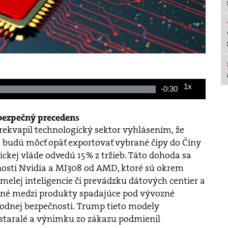
1x
Remaining
-
0:30
Loaded
:
Playback
100.00%
Rate
Time
bezpečný precedens
kvapil technologický sektor vyhlásením, že
 budú môcť opäť exportovať vybrané čipy do Číny
kej vláde odvedú 15 % z tržieb. Táto dohoda sa
nosti Nvidia a MI308 od AMD, ktoré sú okrem
melej inteligencie či prevádzku dátových centier a
ené medzi produkty spadajúce pod vývozné
dnej bezpečnosti. Trump tieto modely
staralé a výnimku zo zákazu podmienil