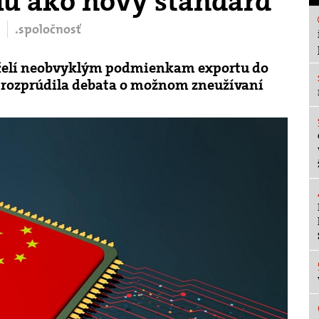
u ako nový štandard
.spoločnosť
r čelí neobvyklým podmienkam exportu do
 rozprúdila debata o možnom zneužívaní