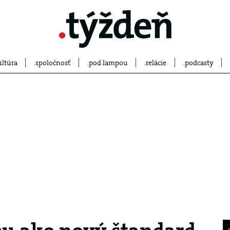
ultúra
spoločnosť
pod lampou
relácie
podcasty