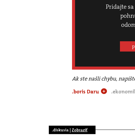
Pridajte sa
pohnú
odom
p
Ak ste našli chybu, napíš
.boris Daru
.ekonom
+
.diskusia |
Zobraziť