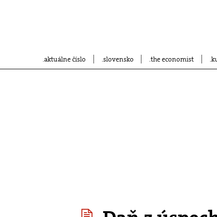
aktuálne číslo
slovensko
the economist
k