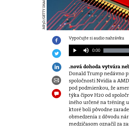
MF3D/GETTY IMAGES
Vypočujte si audio nahrávku
Current
0:00
Play
Mute
Time
nová dohoda vytvára ne
Donald Trump nedávno pre
spoločnosti Nvidia a AMD
pod podmienkou, že americ
týka čipov H20 od spoloč
iného určené na tréning u
ktoré boli pôvodne zarad
obmedzenia z dôvodu náro
medzičasom označil za za