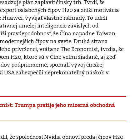
sadzuje plán zaplaviť čínsky trh. Tvrdí, že
export oslabených čipov H20 sa zníži motivácia
 Huawei, vyvíjať vlastné náhrady. To udrží
tívnej umelej inteligencie závislých od
íži pravdepodobnosť, že Čína napadne Taiwan,
jmodernejších čipov na svete. Druhá strana
 Jeho prívrženci, vrátane The Economist, tvrdia, že
om H20, ktoré sú v Číne veľmi žiadané, aj keď
dov podpriemerné, spomalí vývoj čínskej
si USA zabezpečili neprekonateľný náskok v
mist: Trumpa prežije jeho mizerná obchodná
rdil, že spoločnosť Nvidia obnoví predaj čipov H20