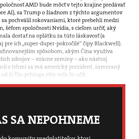
spoločnosť AMD bude môcť v tejto krajine predávať
 pre AI), sa Trump o žiadnom z týchto argumentov
sa pochválil rokovaniami, ktoré prebehli medzi
šéfom spoločnosti Nvidia, s cieľom určiť, aký
ala dostať na oplátku za túto láskavosť (a
 pre ich „super-duper-pokročilé“ čipy Blackwell).
rafinovanejším spôsobom, akým Čína využíva
jších zdrojov – vzácne zeminy – ako nástroj
cii s trhmi sa má americký prezident, zameraný
d Si Ťin-pchinga ešte veľa čo učiť.
ÁS SA NEPOHNEME
 do komunity predplatiteľov, ktorí