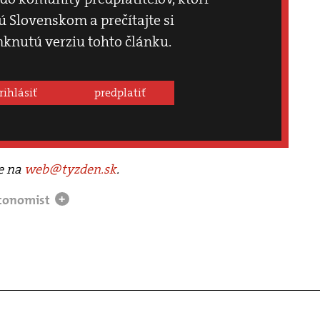
 Slovenskom a prečítajte si
knutú verziu tohto článku.
rihlásiť
predplatiť
te na
web@tyzden.sk
.
economist
+