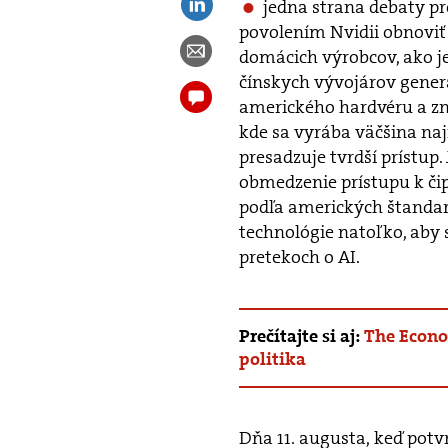
jedna strana debaty pre
povolením Nvidii obnoviť 
domácich výrobcov, ako je
čínskych vývojárov genera
amerického hardvéru a zn
kde sa vyrába väčšina na
presadzuje tvrdší prístup.
obmedzenie prístupu k čip
podľa amerických štandar
technológie natoľko, aby 
pretekoch o AI.
Prečítajte si aj:
The Econo
politika
Dňa 11. augusta, keď potv