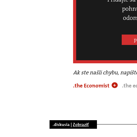
pohnú
odom
p
Ak ste našli chybu, napíš
.the Economist
.the 
+
.diskusia |
Zobraziť