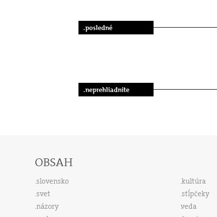
.posledné
.neprehliadnite
OBSAH
slovensko
kultúra
svet
stĺpčeky
názory
veda