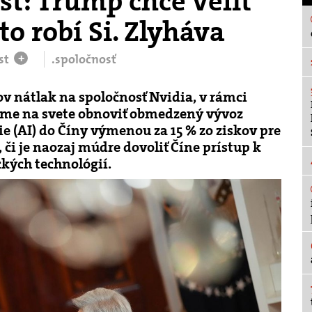
t: Trump chce veliť
to robí Si. Zlyháva
st
.spoločnosť
+
v nátlak na spoločnosť Nvidia, v rámci
irme na svete obnoviť obmedzený vývoz
ie (AI) do Číny výmenou za 15 % zo ziskov pre
 či je naozaj múdre dovoliť Číne prístup k
ckých technológií.