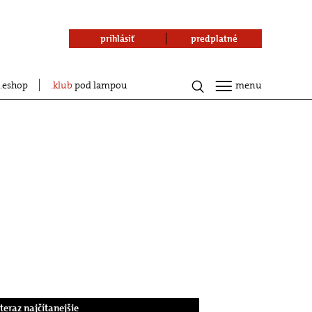
prihlásiť
predplatné
eshop
klub
pod lampou
menu
.teraz najčítanejšie