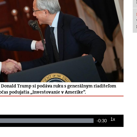
nt Donald Trump si podáva ruku s generálnym riaditeľom
čas podujatia „Investovanie v Amerike“.
1x
Remaining
-
0:30
Loaded
:
Playback
100.00%
Rate
Time