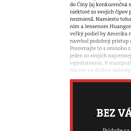
do Číny (aj konkurenčná 
niektoré zo svojich čipov
nezmienil. Namiesto toho 
ním a Jensenom Huangom, 
veľký podiel by Amerika m
navrhol podobný prístup aj
Porovnajte to s omnoho 
jeden zo svojich najcenne
vyjednávania. V manipulá
hlavne na drobné dohody, o
BEZ V
Pridajte sa