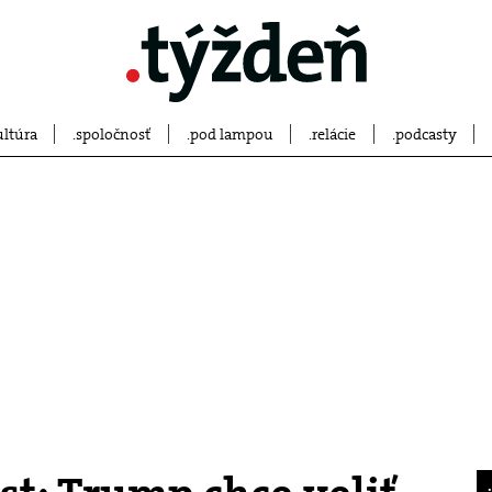
ultúra
spoločnosť
pod lampou
relácie
podcasty