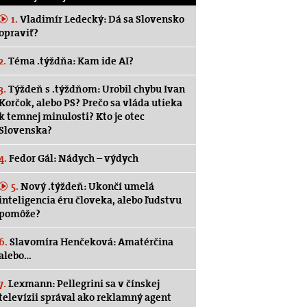
1.
Vladimír Ledecký: Dá sa Slovensko
opraviť?
2.
Téma .týždňa: Kam ide AI?
3.
Týždeň s .týždňom: Urobil chybu Ivan
Korčok, alebo PS? Prečo sa vláda utieka
k temnej minulosti? Kto je otec
Slovenska?
4.
Fedor Gál: Nádych – výdych
5.
Nový .týždeň: Ukončí umelá
inteligencia éru človeka, alebo ľudstvu
pomôže?
6.
Slavomíra Henčeková: Amatérčina
alebo…
7.
Lexmann: Pellegrini sa v čínskej
televízii správal ako reklamný agent