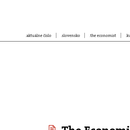
aktuálne číslo
slovensko
the economist
k