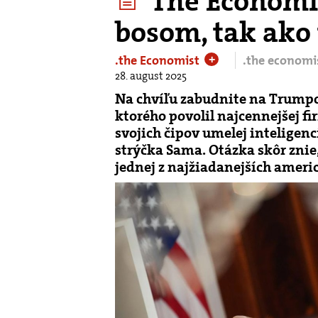
The Economis
bosom, tak ako 
.the Economist
.the economi
+
28. august 2025
Na chvíľu zabudnite na Trumpo
ktorého povolil najcennejšej f
svojich čipov umelej inteligenc
strýčka Sama. Otázka skôr znie,
jednej z najžiadanejších ameri