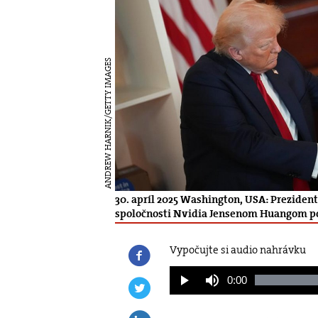
ANDREW HARNIK/GETTY IMAGES
30. apríl 2025 Washington, USA: Prezide
spoločnosti Nvidia Jensenom Huangom po
Vypočujte si audio nahrávku
Current
0:00
Play
Mute
Time