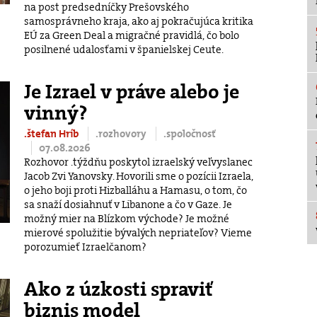
na post predsedníčky Prešovského
samosprávneho kraja, ako aj pokračujúca kritika
EÚ za Green Deal a migračné pravidlá, čo bolo
posilnené udalosťami v španielskej Ceute.
Je Izrael v práve alebo je
vinný?
.štefan Hríb
.rozhovory
.spoločnosť
07.08.2026
Rozhovor .týždňu poskytol izraelský veľvyslanec
Jacob Zvi Yanovsky. Hovorili sme o pozícii Izraela,
o jeho boji proti Hizballáhu a Hamasu, o tom, čo
sa snaží dosiahnuť v Libanone a čo v Gaze. Je
možný mier na Blízkom východe? Je možné
mierové spolužitie bývalých nepriateľov? Vieme
porozumieť Izraelčanom?
Ako z úzkosti spraviť
biznis model