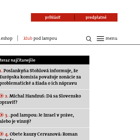
prihlásiť
predplatné
eshop
klub
pod lampou
menu
.teraz najčítanejšie
1.
Poslankyňa Stohlová informuje, že
Európska komisia považuje zonácie za
problematické a žiada o ich nápravu
2.
Michal Handzuš: Dá sa Slovensko
opraviť?
3.
.pod lampou: Je Izrael v práve,
alebo je vinný?
4.
Obete kauzy Cervanová: Roman