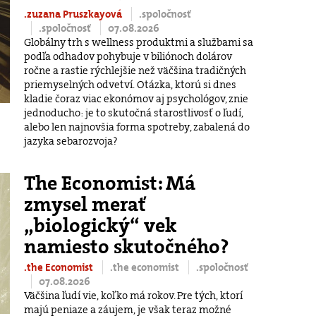
.zuzana Pruszkayová
.spoločnosť
.spoločnosť
07.08.2026
Globálny trh s wellness produktmi a službami sa
podľa odhadov pohybuje v biliónoch dolárov
ročne a rastie rýchlejšie než väčšina tradičných
priemyselných odvetví. Otázka, ktorú si dnes
kladie čoraz viac ekonómov aj psychológov, znie
jednoducho: je to skutočná starostlivosť o ľudí,
alebo len najnovšia forma spotreby, zabalená do
jazyka sebarozvoja?
The Economist: Má
zmysel merať
„biologický“ vek
namiesto skutočného?
.the Economist
.the economist
.spoločnosť
07.08.2026
Väčšina ľudí vie, koľko má rokov. Pre tých, ktorí
majú peniaze a záujem, je však teraz možné