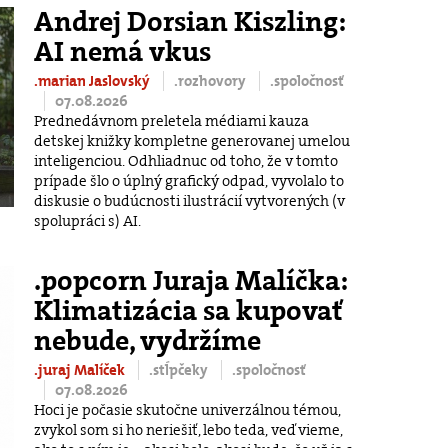
Andrej Dorsian Kiszling:
AI nemá vkus
.marian Jaslovský
.rozhovory
.spoločnosť
07.08.2026
Prednedávnom preletela médiami kauza
detskej knižky kompletne generovanej umelou
inteligenciou. Odhliadnuc od toho, že v tomto
prípade šlo o úplný grafický odpad, vyvolalo to
diskusie o budúcnosti ilustrácií vytvorených (v
spolupráci s) AI.
.popcorn Juraja Malíčka:
Klimatizácia sa kupovať
nebude, vydržíme
.juraj Malíček
.stĺpčeky
.spoločnosť
07.08.2026
Hoci je počasie skutočne univerzálnou témou,
zvykol som si ho neriešiť, lebo teda, veď vieme,