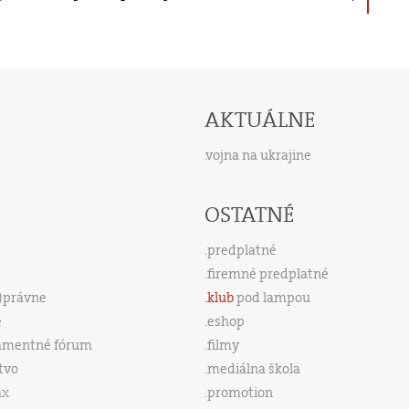
AKTUÁLNE
vojna na ukrajine
OSTATNÉ
predplatné
firemné predplatné
s)právne
klub
pod lampou
e
eshop
amentné fórum
filmy
tvo
mediálna škola
ax
promotion