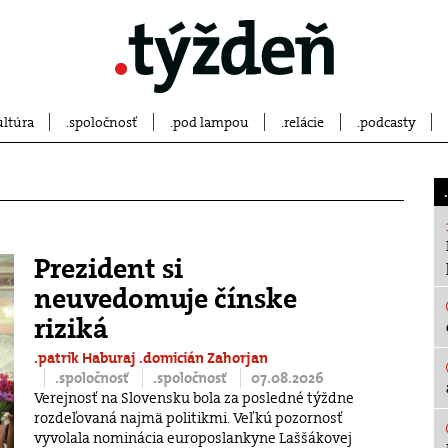
ultúra
spoločnosť
pod lampou
relácie
podcasty
Prezident si
neuvedomuje čínske
riziká
.patrik Haburaj
.domicián Zahorjan
.spoločnosť
.spoločnosť
07.08.2026
Verejnosť na Slovensku bola za posledné týždne
rozdeľovaná najmä politikmi. Veľkú pozornosť
vyvolala nominácia europoslankyne Laššákovej