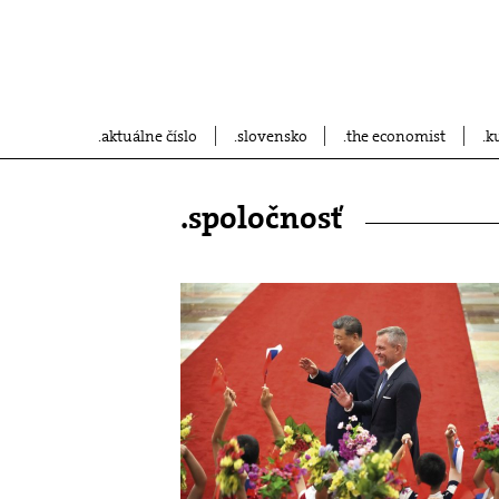
aktuálne číslo
slovensko
the economist
k
.spoločnosť