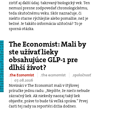
zistiť aj ďalší údaj: takzvaný biologický vek. Ten
nemusí presne zodpovedať chronologickému,
teda skutočnému veku. Skôr naznačuje, či
niekto starne rýchlejšie alebo pomalšie, než je
bežné. Je takáto informácia užitočná? To je
sporná otázka.
The Economist: Mali by
ste užívať lieky
obsahujúce GLP-1 pre
dlhší život?
.the Economist
.the economist
.spoločnosť
07.08.2026
Novinári v The Economist mali v štýlovej
príručke jednu radu: „Nepíšte, že niečo nebude
zázračný liek. Ak niekedy naozaj taký liek
objavíte, práve to bude tá veľká správa.“ Prvej
časti tej rady sa reportéri držia dodnes.