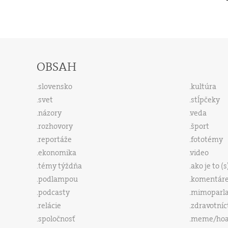
OBSAH
slovensko
kultúra
svet
stĺpčeky
názory
veda
rozhovory
šport
reportáže
fototémy
ekonomika
video
témy týždňa
ako je to (
podlampou
komentár
podcasty
mimoparl
relácie
zdravotníc
spoločnosť
meme/ho