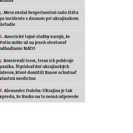
Brázda
5.
Merz zvolal bezpečnostnú radu štátu
po incidente s dronom pri ukrajinskom
lietadle
6.
Americké tajné služby varujú, že
Putin môže už na jeseň otestovať
odhodlanie NATO
7.
Rozsievali teror, teraz ich pohlcuje
panika. Štyridsať dní ukrajinských
úderov, ktoré donútili Rusov ochutnať
vlastnú medicínu
8.
Alexander Duleba: Ukrajina je tak
vpredu, že Rusko na to nemá odpovede