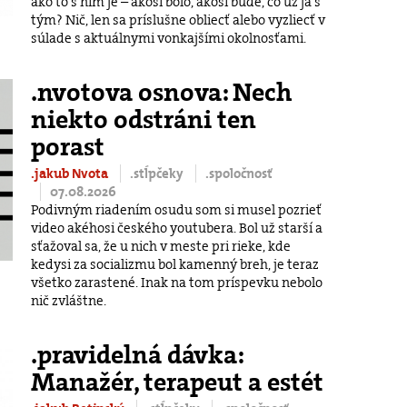
ako to s ním je – akosi bolo, akosi bude, čo už ja s
tým? Nič, len sa príslušne obliecť alebo vyzliecť v
súlade s aktuálnymi vonkajšími okolnosťami.
.nvotova osnova: Nech
niekto odstráni ten
porast
.jakub Nvota
.stĺpčeky
.spoločnosť
07.08.2026
Podivným riadením osudu som si musel pozrieť
video akéhosi českého youtubera. Bol už starší a
sťažoval sa, že u nich v meste pri rieke, kde
kedysi za socializmu bol kamenný breh, je teraz
všetko zarastené. Inak na tom príspevku nebolo
nič zvláštne.
.pravidelná dávka:
Manažér, terapeut a estét