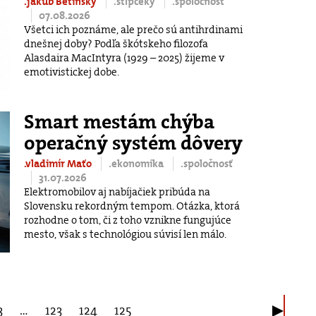
.jakub Betinský
.stĺpčeky
.spoločnosť
07.08.2026
Všetci ich poznáme, ale prečo sú antihrdinami
dnešnej doby? Podľa škótskeho filozofa
Alasdaira MacIntyra (1929 – 2025) žijeme v
emotivistickej dobe.
Smart mestám chýba
operačný systém dôvery
.vladimír Maťo
.ekonomika
.spoločnosť
31.07.2026
Elektromobilov aj nabíjačiek pribúda na
Slovensku rekordným tempom. Otázka, ktorá
rozhodne o tom, či z toho vznikne fungujúce
mesto, však s technológiou súvisí len málo.
3
…
123
124
125