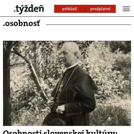
prihlásiť
predplatné
.osobnosť
Osobnosti slovenskej kultúry: