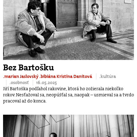
Bez Bartošku
.marian Jaslovský
.bibiána Kristína Danitová
.kultúra
.osobnosť
16.05.2025
Jiří Bartoška podľahol rakovine, ktorá ho zožierala niekoľko
rokov. Nesťažoval sa, neopúšťal sa, naopak – usmieval sa a tvrdo
pracoval až do konca.