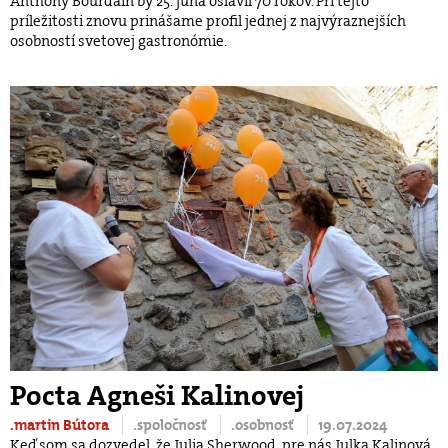
Anthony Bourdain by 25. júna oslávil 70 rokov. Pri tejto
príležitosti znovu prinášame profil jednej z najvýraznejších
osobností svetovej gastronómie.
Pocta Agneši Kalinovej
.martin Bútora
.spoločnosť
.osobnosť
19.07.2024
Keď som sa dozvedel, že Julia Sherwood, pre nás Julka Kalinová,