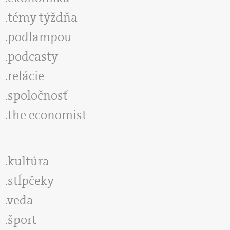
témy týždňa
podlampou
podcasty
relácie
spoločnosť
the economist
kultúra
stĺpčeky
veda
šport