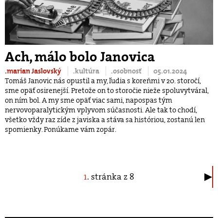
Ach, málo bolo Janovica
.marian Jaslovský
.kultúra
.osobnosť
05.01.2024
Tomáš Janovic nás opustil a my, ľudia s koreňmi v 20. storočí,
sme opäť osirenejší. Pretože on to storočie nieže spoluvytváral,
on ním bol. A my sme opäť viac sami, napospas tým
nervovoparalytickým vplyvom súčasnosti. Ale tak to chodí,
všetko vždy raz zíde z javiska a stáva sa históriou, zostanú len
spomienky. Ponúkame vám zopár.
1
. stránka z 8