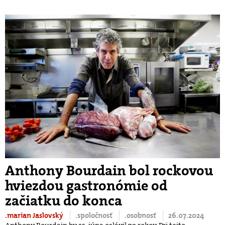
Anthony Bourdain bol rockovou
hviezdou gastronómie od
začiatku do konca
.marian Jaslovský
.spoločnosť
.osobnosť
26.07.2024