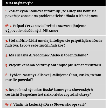
.teraz najčítanejšie
1.
Poslankyňa Stohlová informuje, že Európska komisia
považuje zonácie za problematické a žiada o ich nápravu
2.
Prípad Cervanová: Prečo teraz zverejňujeme
výpovede odsúdených Nitranov
3.
Štefan Hríb: Lídri umelej inteligencie pripúšťajú zničenie
ľudstva. Lebo v sebe zničili ľudskosť
4.
Má súčasná AI vedomie? Alebo si to len želáme?
5.
Projekt Panama od firmy Anthropic píli konár civilizácii
6.
.týždeň Maríny Gálisovej: Milujeme Čínu, Rusko, to tam
musíte povedať!
7.
Bezpečnostný radar: Ruské kamery na slovenských
cestách? Bezpečnostné riziko alebo zbytočné obavy?
8.
Vladimír Ledecký: Dá sa Slovensko opraviť?