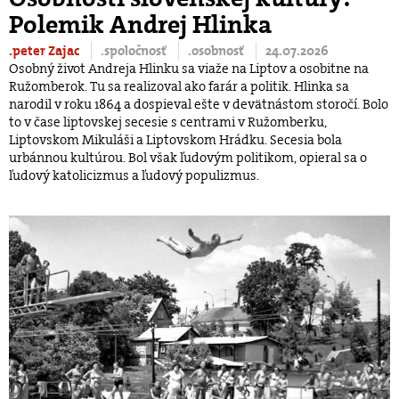
Polemik Andrej Hlinka
.peter Zajac
.spoločnosť
.osobnosť
24.07.2026
Osobný život Andreja Hlinku sa viaže na Liptov a osobitne na
Ružomberok. Tu sa realizoval ako farár a politik. Hlinka sa
narodil v roku 1864 a dospieval ešte v devätnástom storočí. Bolo
to v čase liptovskej secesie s centrami v Ružomberku,
Liptovskom Mikuláši a Liptovskom Hrádku. Secesia bola
urbánnou kultúrou. Bol však ľudovým politikom, opieral sa o
ľudový katolicizmus a ľudový populizmus.