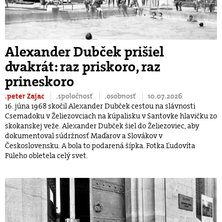
Alexander Dubček prišiel
dvakrát: raz priskoro, raz
prineskoro
.peter Zajac
.spoločnosť
.osobnosť
10.07.2026
16. júna 1968 skočil Alexander Dubček cestou na slávnosti
Csemadoku v Želiezovciach na kúpalisku v Santovke hlavičku zo
skokanskej veže. Alexander Dubček šiel do Želiezoviec, aby
dokumentoval súdržnosť Maďarov a Slovákov v
Československu. A bola to podarená šípka. Fotka Ľudovíta
Füleho obletela celý svet.