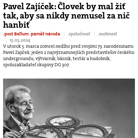
Pavel Zajíček: Človek by mal žiť
tak, aby sa nikdy nemusel za nič
hanbiť
.post Bellum
.paměť národa
.spoločnosť
.osobnosť
15.03.2024
V utorok 5. marca zomrel nedlho pred svojimi 73. narodeninami
Pavel Zajíček, jeden z najvýznamnejších predstaviteľov českého
undergroundu, výtvarník, básnik, textár a hudobník,
spoluzakladateľ skupiny DG 307.