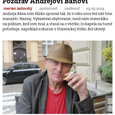
Pozdrav Andrejovi Bánovi
.marian Jaslovský
.spoločnosť
.osobnosť
03.05.2024
Andreja Bána som blízko spoznal tak, že v roku 2002 bol náš tour
manažér. Naozaj. Vybavoval ubytovanie, nosil nám minerálku
na pódium, keď som hral, a staral sa o všetko, čo kapela na turné
potrebuje, napríklad exkurzie v štiavnickej štôlni. Bol skvelý.