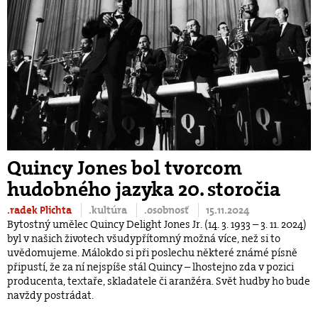
Quincy Jones bol tvorcom
hudobného jazyka 20. storočia
.radek Plichta
.kultúra
.osobnosť
15.11.2024
Bytostný umělec Quincy Delight Jones Jr. (14. 3. 1933 – 3. 11. 2024)
byl v našich životech všudypřítomný možná více, než si to
uvědomujeme. Málokdo si při poslechu některé známé písně
připustí, že za ní nejspíše stál Quincy – lhostejno zda v pozici
producenta, textaře, skladatele či aranžéra. Svět hudby ho bude
navždy postrádat.