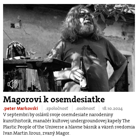
Magorovi k osemdesiatke
.peter Markovski
.spoločnosť
.osobnosť
18.10.2024
V septembri by oslávil svoje osemdesiate narodeniny
kunsthistorik, manažér kultovej undergroundovej kapely The
Plastic People of the Universe a hlavne básnik a väzeň svedomia
Ivan Martin Jirous, zvaný Magor.