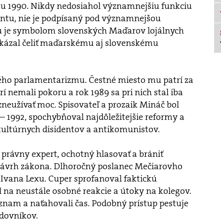
ku 1990. Nikdy nedosiahol významnejšiu funkciu
ntu, nie je podpísaný pod významnejšou
mu je symbolom slovenských Maďarov lojálnych
dokázal čeliť maďarskému aj slovenskému
ého parlamentarizmu. Čestné miesto mu patrí za
í nemali pokoru a rok 1989 sa pri nich stal iba
 zneužívať moc. Spisovateľ a prozaik Mináč bol
 1992, spochybňoval najdôležitejšie reformy a
kultúrnych disidentov a antikomunistov.
právny expert, ochotný hlasovať a brániť
návrh zákona. Dlhoročný poslanec Mečiarovho
vana Lexu. Cuper sprofanoval faktickú
 na neustále osobné reakcie a útoky na kolegov.
ýznam a naťahovali čas. Podobný prístup pestuje
edovníkov.