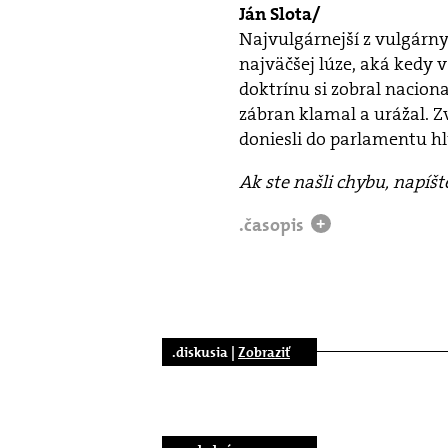
Ján Slota/
Najvulgárnejší z vulgárnyc
najväčšej lúze, aká kedy 
doktrínu si zobral nacion
zábran klamal a urážal. Z
doniesli do parlamentu hlú
Ak ste našli chybu, napíš
.časopis
+
.diskusia |
Zobraziť