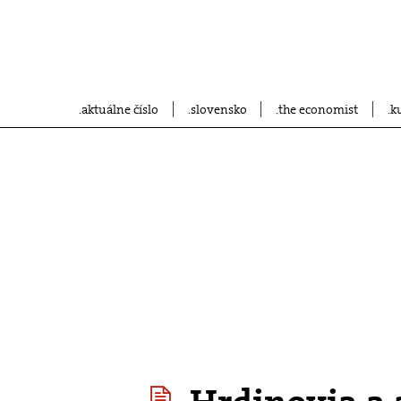
aktuálne číslo
slovensko
the economist
k