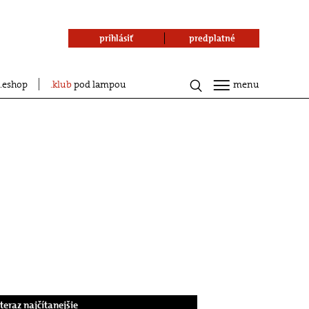
prihlásiť
predplatné
eshop
klub
pod lampou
menu
.teraz najčítanejšie