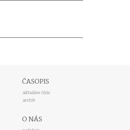
ČASOPIS
aktuálne číslo
archív
O NÁS