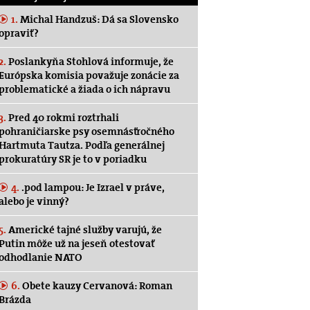
1.
Michal Handzuš: Dá sa Slovensko
opraviť?
2.
Poslankyňa Stohlová informuje, že
Európska komisia považuje zonácie za
problematické a žiada o ich nápravu
3.
Pred 40 rokmi roztrhali
pohraničiarske psy osemnásťročného
Hartmuta Tautza. Podľa generálnej
prokuratúry SR je to v poriadku
4.
.pod lampou: Je Izrael v práve,
alebo je vinný?
5.
Americké tajné služby varujú, že
Putin môže už na jeseň otestovať
odhodlanie NATO
6.
Obete kauzy Cervanová: Roman
Brázda