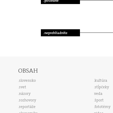
.posledné
.neprehliadnite
OBSAH
slovensko
kultúra
svet
stĺpčeky
názory
veda
rozhovory
šport
reportáže
fototémy