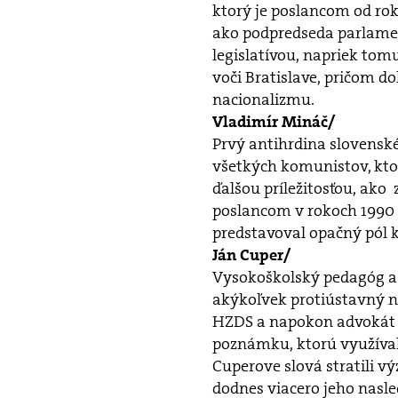
ktorý je poslancom od ro
ako podpredseda parlame
legislatívou, napriek to
voči Bratislave, pričom 
nacionalizmu.
Vladimír Mináč/
Prvý antihrdina slovensk
všetkých komunistov, ktor
ďalšou príležitosťou, ako
poslancom v rokoch 1990 –
predstavoval opačný pól 
Ján Cuper/
Vysokoškolský pedagóg a 
akýkoľvek protiústavný 
HZDS a napokon advokát I
poznámku, ktorú využíval
Cuperove slová stratili v
dodnes viacero jeho nasl