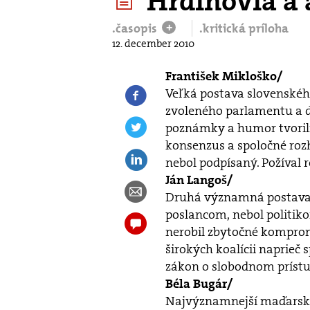
Hrdinovia a 
.časopis
.kritická príloha
+
12. december 2010
František Mikloško/
Veľká postava slovenskéh
zvoleného parlamentu a dl
poznámky a humor tvorili 
konsenzus a spoločné roz
nebol podpísaný. Požíval
Ján Langoš/
Druhá významná postava 
poslancom, nebol politik
nerobil zbytočné komprom
širokých koalícii naprie
zákon o slobodnom prístu
Béla Bugár/
Najvýznamnejší maďarský p