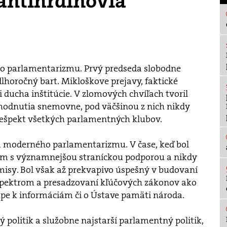
antihrdinovia
o parlamentarizmu. Prvý predseda slobodne
horočný bart. Mikloškove prejavy, faktické
ducha inštitúcie. V zlomových chvíľach tvoril
hodnutia snemovne, pod väčšinou z nich nikdy
 rešpekt všetkých parlamentných klubov.
moderného parlamentarizmu. V čase, keď bol
om s významnejšou straníckou podporou a nikdy
isy. Bol však až prekvapivo úspešný v budovaní
č spektrom a presadzovaní kľúčových zákonov ako
pe k informáciám či o Ústave pamäti národa.
olitik a služobne najstarší parlamentný politik,