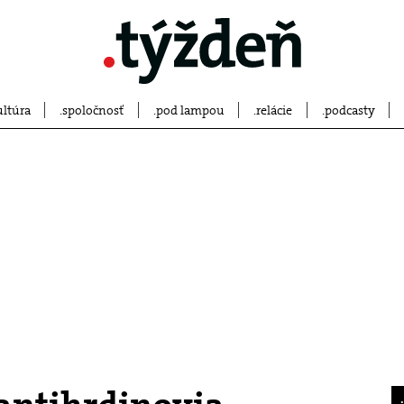
ultúra
spoločnosť
pod lampou
relácie
podcasty