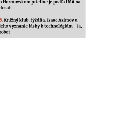
o Hormuzskom prielive je podľa USA na
dosah
8.
Knižný klub .týždňa: Isaac Asimov a
jeho vyznanie lásky k technológiám – Ja,
robot