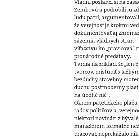
Vládni poslanci si na zas
Zemkovú a podrobili ju zd
ľudu patrí, argumentovali
že verejnosť je krokmi ve
dokumentovať aj zhromažde
zázemia vládnych strán – 
víťazstvu im „pravicová“ r
pronárodné predstavy.
Tvrdia napríklad, že „len 
tvorcov, pristúpiť s ťažký
bezduchý stavebný materiál
duchu postmoderny plaste
na úbohé nič“.
Okrem patetického plaču 
radov politikov a „verejno
niektorí novinári z bývalé
manažérom formálne nezáv
pracovať, neprekážalo ni