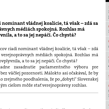
 nominant vládnej koalície, tá však – zdá sa
právnych médiách spokojná. Rozhlas má
nila, a to sa jej nepáči. Čo chystá?
ov riadi nominant vládnej koalície, tá však – zdá
o verejnoprávnych médiách spokojná. Rozhlas má
vplyvnila, a to sa jej nepáči. Čo chystá?
iadne zasadnutie parlamentného výboru pre
bez väčšej pozornosti. Málokto asi očakával, že by
 zrejmého poodhalenia, že po „dobytí“ Slovenskej
čným cieľom môže stať verejnoprávny rozhlas.