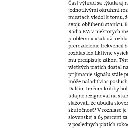
Časť výhrad sa týkala aj 
jednotlivými okruhmi roz
miestach viedol k tomu, ž
svoju obľúbenú stanicu. Bo
Rádia FM v niektorých me
problémov však už rozhlas
prerozdelenie frekvencií 
rozhlas len fiktívne vysie
mu predpisuje zákon. Tým,
všetkých piatich dostal na
prijímanie signálu stále 
môže naladiť viac posluch
Ďalším terčom kritiky bol
údajne rezignoval na star
sťažovali, že ubudla slov
skutočnosť? V rozhlase je
slovenskej a 65 percent z
v posledných piatich rokoc