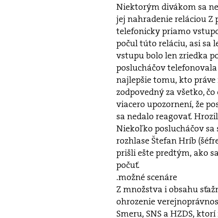
Niektorým divákom sa nepá
jej nahradenie reláciou Z
telefonicky priamo vstupo
počul túto reláciu, asi sa
vstupu bolo len zriedka p
poslucháčov telefonoval
najlepšie tomu, kto práve 
zodpovedný za všetko, čo 
viacero upozornení, že pos
sa nedalo reagovať. Hrozi
Niekoľko poslucháčov sa s
rozhlase Štefan Hríb (šéfr
prišli ešte predtým, ako s
počuť.
.možné scenáre
Z množstva i obsahu sťaž
ohrozenie verejnoprávnost
Smeru, SNS a HZDS, ktorí 