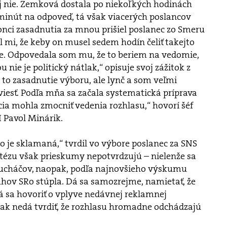
 nie. Zemková dostala po niekoľkých hodinách
ť minút na odpoveď, tá však viacerých poslancov
onci zasadnutia za mnou prišiel poslanec zo Smeru
mi, že keby on musel sedem hodín čeliť takejto
cie. Odpovedala som mu, že to beriem na vedomie,
 nie je politický nátlak,“ opisuje svoj zážitok z
to zasadnutie výboru, ale lynč a som veľmi
iesť. Podľa mňa sa začala systematická príprava
ícia mohla zmocniť vedenia rozhlasu,“ hovorí šéf
 Pavol Minárik.
 je sklamaná,“ tvrdil vo výbore poslanec za SNS
 tézu však prieskumy nepotvrdzujú – nielenže sa
slucháčov, naopak, podľa najnovšieho výskumu
hov SRo stúpla. Dá sa samozrejme, namietať, že
á sa hovoriť o vplyve nedávnej reklamnej
k nedá tvrdiť, že rozhlasu hromadne odchádzajú