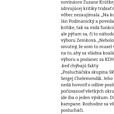
novinárov Zuzane Krútkej
zdrvujúcej kritiky tridsa
vôbec nezaujímala. „Na k
Ján Podmanický a povedal 
kritike, tak sa vzdá funk
ale pýtam sa, či to náhodou
výboru Zemková. „Nebolo 
smutný, že som to musel v
na to, aby sa vládna koal
výboru a poslanec za KDH
.keď chýbajú fakty
„Poslucháčska skupina SRo
Sergej Chelemendik. Jeho
nedá hovoriť o odlive po
počúvanosť všetkých okru
ide iba o jeden výskum. D
kampane. Rozhodne sa vša
poslucháči.