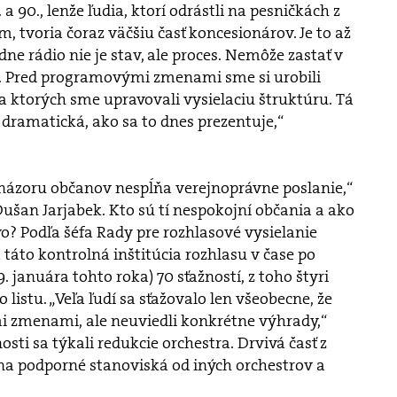
a 90., lenže ľudia, ktorí odrástli na pesničkách z
m, tvoria čoraz väčšiu časť koncesionárov. Je to až
ne rádio nie je stav, ale proces. Nemôže zastať v
. Pred programovými zmenami sme si urobili
a ktorých sme upravovali vysielaciu štruktúru. Tá
dramatická, ako sa to dnes prezentuje,“
 názoru občanov nespĺňa verejnoprávne poslanie,“
ušan Jarjabek. Kto sú tí nespokojní občania a ako
o? Podľa šéfa Rady pre rozhlasové vysielanie
 táto kontrolná inštitúcia rozhlasu v čase po
 januára tohto roka) 70 sťažností, z toho štyri
listu. „Veľa ľudí sa sťažovalo len všeobecne, že
 zmenami, ale neuviedli konkrétne výhrady,“
osti sa týkali redukcie orchestra. Drvivá časť z
ana podporné stanoviská od iných orchestrov a