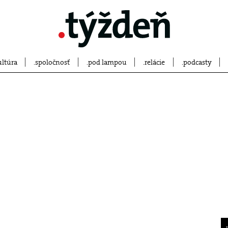
ultúra
spoločnosť
pod lampou
relácie
podcasty