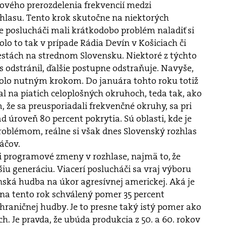
nového prerozdelenia frekvencií medzi
hlasu. Tento krok skutočne na niektorých
e poslucháči mali krátkodobo problém naladiť si
lo to tak v prípade Rádia Devín v Košiciach či
stách na strednom Slovensku. Niektoré z týchto
 odstránil, ďalšie postupne odstraňuje. Navyše,
bolo nutným krokom. Do januára tohto roku totiž
lal na piatich celoplošných okruhoch, teda tak, ako
 že sa preusporiadali frekvenčné okruhy, sa pri
d úroveň 80 percent pokrytia. Sú oblasti, kde je
problémom, reálne si však dnes Slovenský rozhlas
áčov.
i programové zmeny v rozhlase, najmä to, že
šiu generáciu. Viacerí poslucháči sa vraj výboru
enská hudba na úkor agresívnej americkej. Aká je
 na tento rok schválený pomer 35 percent
ahraničnej hudby. Je to presne taký istý pomer ako
h. Je pravda, že ubúda produkcia z 50. a 60. rokov