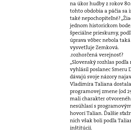
na úkor hudby z rokov 80. 
tohto obdobia a páčia sa i
také nepochopiteľné? „Žiad
jednom historickom bode
špeciálne prieskumy, podľ
úprava vôbec nebola taká 
vysvetľuje Zemková.
.rozhorčená verejnosť?
„Slovenský rozhlas podľa
vyhlásil poslanec Smeru D
dávajú svoje názory najav
Vladimíra Taliana dostala
programovej zmene (od 29.
mali charakter otvoreného 
nesúhlasí s programovými
hovorí Talian. Ďalšie sťažn
nich však boli podľa Tali
inštitúcií.