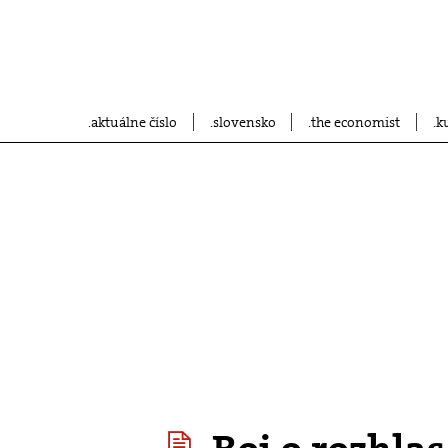
aktuálne číslo
slovensko
the economist
k