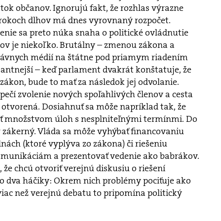
atok občanov. Ignorujú fakt, že rozhlas výrazne
o rokoch dlhov má dnes vyrovnaný rozpočet.
lenie sa preto núka snaha o politické ovládnutie
ov je niekoľko. Brutálny – zmenou zákona a
rávnych médií na štátne pod priamym riadením
gantnejší – keď parlament dvakrát konštatuje, že
zákon, bude to mať za následok jej odvolanie.
pečí zvolenie nových spoľahlivých členov a cesta
otvorená. Dosiahnuť sa môže napríklad tak, že
ť množstvom úloh s nesplniteľnými termínmi. Do
r zákerný. Vláda sa môže vyhýbať financovaniu
lnách (ktoré vyplýva zo zákona) či riešeniu
omunikáciám a prezentovať vedenie ako babrákov.
 že chcú otvoriť verejnú diskusiu o riešení
o dva háčiky: Okrem nich problémy pociťuje ako
viac než verejnú debatu to pripomína politický