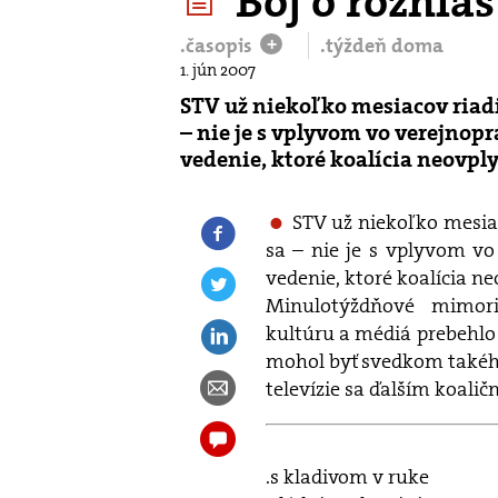
Boj o rozhlas
.časopis
.týždeň doma
+
1. jún 2007
STV už niekoľko mesiacov riadi
– nie je s vplyvom vo verejno
vedenie, ktoré koalícia neovplyv
STV už niekoľko mesiac
sa – nie je s vplyvom v
vedenie, ktoré koalícia neo
Minulotýždňové mimor
kultúru a médiá prebehlo 
mohol byť svedkom takého
televízie sa ďalším koali
.s kladivom v ruke