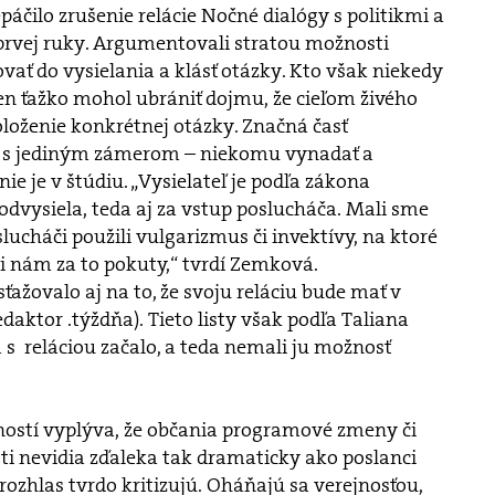
čilo zrušenie relácie Nočné dialógy s politikmi a
 prvej ruky. Argumentovali stratou možnosti
vať do vysielania a klásť otázky. Kto však niekedy
 len ťažko mohol ubrániť dojmu, že cieľom živého
oloženie konkrétnej otázky. Značná časť
a s jediným zámerom – niekomu vynadať a
nie je v štúdiu. „Vysielateľ je podľa zákona
odvysiela, teda aj za vstup poslucháča. Mali sme
lucháči použili vulgarizmus či invektívy, na ktoré
li nám za to pokuty,“ tvrdí Zemková.
ťažovalo aj na to, že svoju reláciu bude mať v
edaktor .týždňa). Tieto listy však podľa Taliana
a s reláciou začalo, a teda nemali ju možnosť
ností vyplýva, že občania programové zmeny či
i nevidia zďaleka tak dramaticky ako poslanci
rozhlas tvrdo kritizujú. Oháňajú sa verejnosťou,