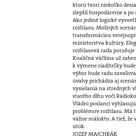
ktorú tvorí niekoľko desi
zlepšil hospodárenie a p
Ako jediné logické vysvet
rozhlasu. Možných scenár
transformáciou verejnop
ministerstva kultúry. Ele
rozhlasová rada porušuje 
Koaličná väčšina už zabez
k výmene riaditeľky bude 
výbor bude radu zavaľova
úvahy prichádza aj scená
vysielania na stredných v
starého dlhu voči Rádiok
Vládni poslanci vyhlasujú,
problémov rozhlasu. Má t
vážne málokto. A tiež, že 
útok.
JOZEF MAJCHRÁK