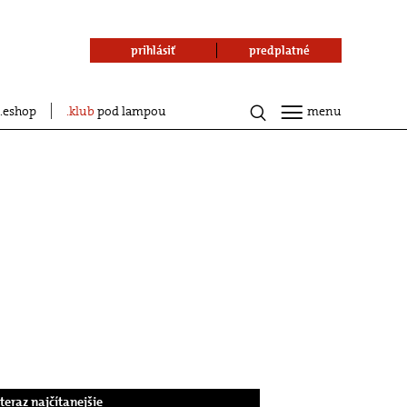
prihlásiť
predplatné
eshop
klub
pod lampou
menu
.teraz najčítanejšie