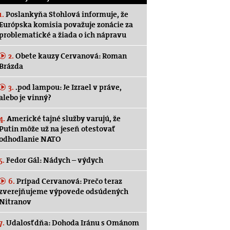
1.
Poslankyňa Stohlová informuje, že
Európska komisia považuje zonácie za
problematické a žiada o ich nápravu
2.
Obete kauzy Cervanová: Roman
Brázda
3.
.pod lampou: Je Izrael v práve,
alebo je vinný?
4.
Americké tajné služby varujú, že
Putin môže už na jeseň otestovať
odhodlanie NATO
5.
Fedor Gál: Nádych – výdych
6.
Prípad Cervanová: Prečo teraz
zverejňujeme výpovede odsúdených
Nitranov
7.
Udalosť dňa: Dohoda Iránu s Ománom