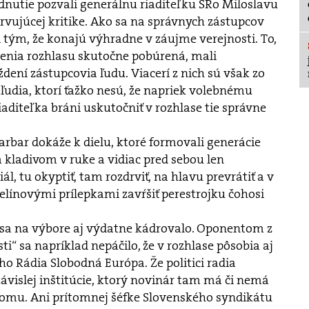
adnutie pozvali generálnu riaditeľku SRo Miloslavu
rvujúcej kritike. Ako sa na správnych zástupcov
 tým, že konajú výhradne v záujme verejnosti. To,
denia rozhlasu skutočne pobúrená, mali
ní zástupcovia ľudu. Viacerí z nich sú však zo
ľudia, ktorí ťažko nesú, že napriek volebnému
iaditeľka bráni uskutočniť v rozhlase tie správne
barbar dokáže k dielu, ktoré formovali generácie
m kladivom v ruke a vidiac pred sebou len
, tu okyptiť, tam rozdrviť, na hlavu prevrátiť a v
línovými prílepkami zavŕšiť perestrojku čohosi
sa na výbore aj výdatne kádrovalo. Oponentom z
sti“ sa napríklad nepáčilo, že v rozhlase pôsobia aj
ho Rádia Slobodná Európa. Že politici radia
islej inštitúcie, ktorý novinár tam má či nemá
komu. Ani prítomnej šéfke Slovenského syndikátu