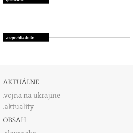
.neprehliadnite
AKTUÁLNE
vojna na ukrajine
aktuality
OBSAH