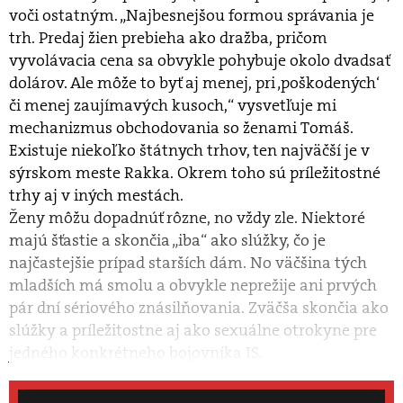
voči ostatným. „Najbesnejšou formou správania je
trh. Predaj žien prebieha ako dražba, pričom
vyvolávacia cena sa obvykle pohybuje okolo dvadsať
dolárov. Ale môže to byť aj menej, pri ‚poškodených‘
či menej zaujímavých kusoch,“ vysvetľuje mi
mechanizmus obchodovania so ženami Tomáš.
Existuje niekoľko štátnych trhov, ten najväčší je v
sýrskom meste Rakka. Okrem toho sú príležitostné
trhy aj v iných mestách.
Ženy môžu dopadnúť rôzne, no vždy zle. Niektoré
majú šťastie a skončia „iba“ ako slúžky, čo je
najčastejšie prípad starších dám. No väčšina tých
mladších má smolu a obvykle neprežije ani prvých
pár dní sériového znásilňovania. Zväčša skončia ako
slúžky a príležitostne aj ako sexuálne otrokyne pre
jedného konkrétneho bojovníka IS.