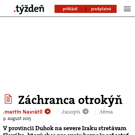
prihlásiť
predplatné
Záchranca otrokýň
.martin Navrátil
.časopis
.téma
+
+
9. august 2015
V provincii Duhok na severe Iraku stretávam