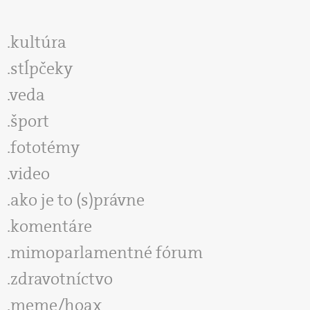
kultúra
stĺpčeky
veda
šport
fototémy
video
ako je to (s)právne
komentáre
mimoparlamentné fórum
zdravotníctvo
meme/hoax