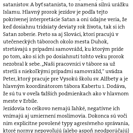
satanistov. A byť satanista, to znamená silnú urážku
Islamu. Hlavný prorok jezídov je podľa tejto
pokrivenej interpretácie Satan a oni údajne veria, že
keď dosiahnu tridsiaty deviaty rok života, tak si ich
Satan zoberie. Preto sa aj Slováci, ktorí pracujú v
utečeneckých táboroch okolo mesta Duhok,
stretávajú s prípadmi samovrážd, ku ktorým príde
po tom, ako si ich po dosiahnutí tohto veku prorok
nezobral k sebe. „Naši pracovníci v tábore sa už
stretli s niekoľkými prípadmi samovrážd,“ uvádza
Peter, ktorý pracuje pre Vysokú školu sv. Alžbety a je
hlavným koordinátorom tábora Kabertu 1. Dodáva,
že sú tu v oveľa ťažších podmienkach ako v hlavnom
meste v Erbíle.
Jezídovia to celkovo nemajú ľahké, negatívne ich
vnímajú aj umiernení moslimovia. Dokonca sú voči
nim explicitne povolené typy agresívneho správania,
ktoré normy nepovoľujú (alebo aspoň neodporúčajú)