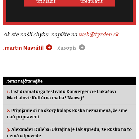
prihlásiť
predplatiť
Ak ste našli chybu, napíšte na
web@tyzden.sk
.
.martin Navrátil
.časopis
+
+
.teraz najčítanejšie
1.
List dramaturga festivalu Konvergencie Lukášovi
Machalovi: Kultúrna mafia? Naozaj?
2.
Pripíjanie si na skorý kolaps Ruska neznamená, že sme
naň pripravení
3.
Alexander Duleba: Ukrajina je tak vpredu, že Rusko na to
nemá odpovede