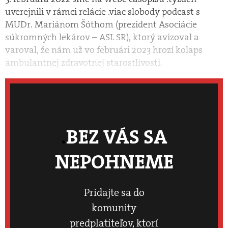
uverejnili v rámci relácie .viac slobody podcast s
MUDr. Mariánom Šóthom (prezident Asociácie
súkromných lekárov – ASL SR), ktorý avizoval a
varoval, že nám už vo februári 2023 hrozí kolaps
ambulantnej zdravotnej starostlivosti.
BEZ VÁS SA
NEPOHNEME
Pridajte sa do
komunity
predplatiteľov, ktorí