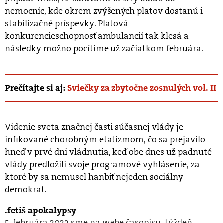
nemocníc, kde okrem zvýšených platov dostanú i
stabilizačné príspevky. Platová
konkurencieschopnosť ambulancií tak klesá a
následky možno pocítime už začiatkom februára.
Prečítajte si aj:
Sviečky za zbytočne zosnulých vol. II
Videnie sveta značnej časti súčasnej vlády je
infikované chorobným etatizmom, čo sa prejavilo
hneď v prvé dni vládnutia, keď obe dnes už padnuté
vlády predložili svoje programové vyhlásenie, za
ktoré by sa nemusel hanbiť nejeden sociálny
demokrat.
fetiš apokalypsy
5. februára 2022 sme na webe časopisu .týždeň