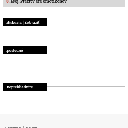
8.
Esej: Prežiť v ére emotikonov
.diskusia |
Zobraziť
.posledné
.neprehliadnite