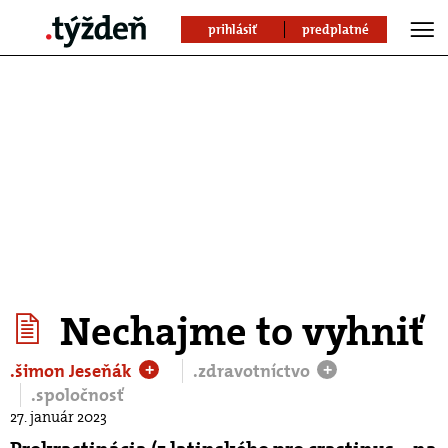
prihlásiť
predplatné
Nechajme to vyhniť
.šimon Jeseňák
.zdravotníctvo
+
+
.spoločnosť
27. január 2023