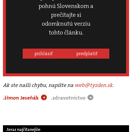
pohnú Slovenskom a
prečítajte si
odomknutú verziu
tohto článku.
prihlásiť
predplatiť
Ak ste našli chybu, napíšte na
web@tyzden.sk
.
.šimon Jeseňák
.zdravotníctvo
+
+
.teraz najčítanejšie