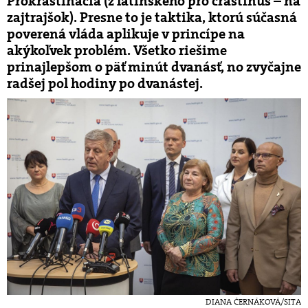
Prokrastinácia (z latinského pro crastinus – na
zajtrajšok). Presne to je taktika, ktorú súčasná
poverená vláda aplikuje v princípe na
akýkoľvek problém. Všetko riešime
prinajlepšom o päť minút dvanásť, no zvyčajne
radšej pol hodiny po dvanástej.
DIANA ČERNÁKOVÁ/SITA