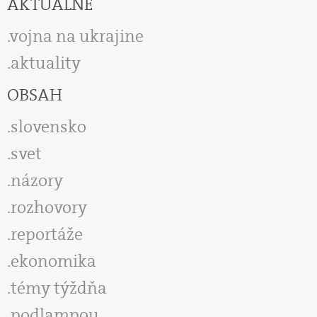
AKTUÁLNE
vojna na ukrajine
aktuality
OBSAH
slovensko
svet
názory
rozhovory
reportáže
ekonomika
témy týždňa
podlampou