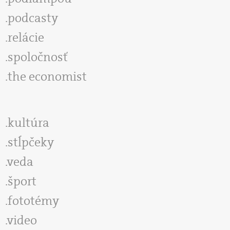
podcasty
relácie
spoločnosť
the economist
kultúra
stĺpčeky
veda
šport
fototémy
video