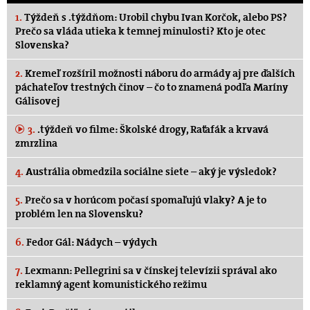
1.
Týždeň s .týždňom: Urobil chybu Ivan Korčok, alebo PS?
Prečo sa vláda utieka k temnej minulosti? Kto je otec
Slovenska?
2.
Kremeľ rozšíril možnosti náboru do armády aj pre ďalších
páchateľov trestných činov – čo to znamená podľa Maríny
Gálisovej
3.
.týždeň vo filme: Školské drogy, Raťafák a krvavá
zmrzlina
4.
Austrália obmedzila sociálne siete – aký je výsledok?
5.
Prečo sa v horúcom počasí spomaľujú vlaky? A je to
problém len na Slovensku?
6.
Fedor Gál: Nádych – výdych
7.
Lexmann: Pellegrini sa v čínskej televízii správal ako
reklamný agent komunistického režimu