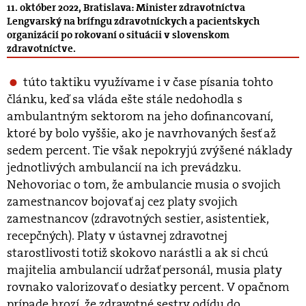
11. október 2022, Bratislava: Minister zdravotníctva
Lengvarský na brífngu zdravotníckych a pacientskych
organizácií po rokovaní o situácii v slovenskom
zdravotníctve.
túto taktiku využívame i v čase písania tohto
článku, keď sa vláda ešte stále nedohodla s
ambulantným sektorom na jeho dofinancovaní,
ktoré by bolo vyššie, ako je navrhovaných šesť až
sedem percent. Tie však nepokryjú zvýšené náklady
jednotlivých ambulancií na ich prevádzku.
Nehovoriac o tom, že ambulancie musia o svojich
zamestnancov bojovať aj cez platy svojich
zamestnancov (zdravotných sestier, asistentiek,
recepčných). Platy v ústavnej zdravotnej
starostlivosti totiž skokovo narástli a ak si chcú
majitelia ambulancií udržať personál, musia platy
rovnako valorizovať o desiatky percent. V opačnom
prípade hrozí, že zdravotné sestry odídu do