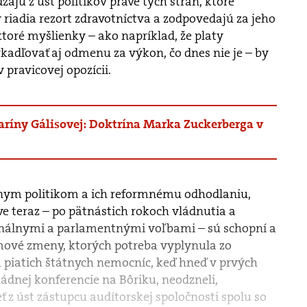
ajú z úst politikov práve tých strán, ktoré
riadia rezort zdravotníctva a zodpovedajú za jeho
toré myšlienky – ako napríklad, že platy
kadľovať aj odmenu za výkon, čo dnes nie je – by
 pravicovej opozícii.
aríny Gálisovej: Doktrína Marka Zuckerberga v
nym politikom a ich reformnému odhodlaniu,
ve teraz – po pätnástich rokoch vládnutia a
nálnymi a parlamentnými voľbami – sú schopní a
mové zmeny, ktorých potreba vyplynula zo
 piatich štátnych nemocníc, keď hneď v prvých
dnej konferencie na Bôriku, neodzneli,
ť z úst zástupcu audítorskej spoločnosti spolu so