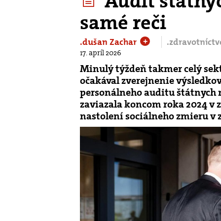
Audit štátny
samé reči
.dušan Zachar
.zdravotníct
+
17. apríl 2026
Minulý týždeň takmer celý sek
očakával zverejnenie výsledko
personálneho auditu štátnych 
zaviazala koncom roka 2024 v
nastolení sociálneho zmieru v 