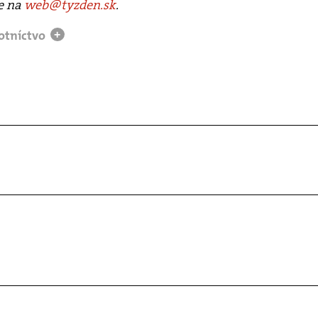
te na
web@tyzden.sk
.
otníctvo
+