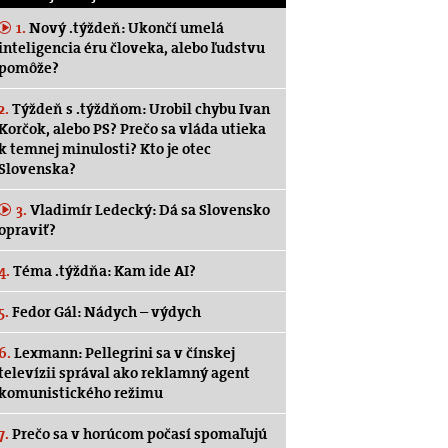
1.
Nový .týždeň: Ukončí umelá
inteligencia éru človeka, alebo ľudstvu
pomôže?
2.
Týždeň s .týždňom: Urobil chybu Ivan
Korčok, alebo PS? Prečo sa vláda utieka
k temnej minulosti? Kto je otec
Slovenska?
3.
Vladimír Ledecký: Dá sa Slovensko
opraviť?
4.
Téma .týždňa: Kam ide AI?
5.
Fedor Gál: Nádych – výdych
6.
Lexmann: Pellegrini sa v čínskej
televízii správal ako reklamný agent
komunistického režimu
7.
Prečo sa v horúcom počasí spomaľujú