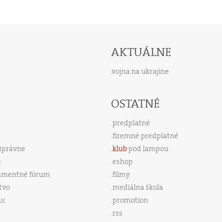
AKTUÁLNE
vojna na ukrajine
OSTATNÉ
predplatné
firemné predplatné
s)právne
klub
pod lampou
e
eshop
amentné fórum
filmy
tvo
mediálna škola
ax
promotion
rss