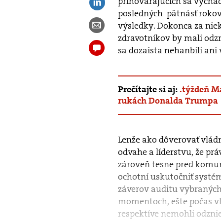
prihovárajúcich sa vychádz
posledných pätnásť rokov 
výsledky. Dokonca za niek
zdravotníkov by mali odzr
sa dozaista nehanbili ani v
Prečítajte si aj:
.týždeň M
rukách Donalda Trumpa
Lenže ako dôverovať vlád
odvahe a líderstvu, že prá
zároveň tesne pred komu
ochotní uskutočniť systé
záverov auditu vybraných
momentoch, ešte počas vlá
respektíve nemohli odznie