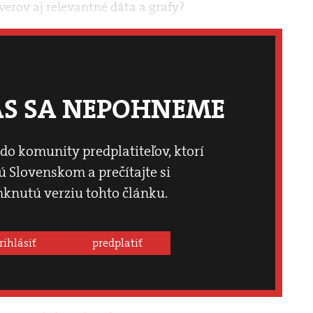
verov aj relevantné dáta a grafy?
ÁS SA NEPOHNEME
 do komunity predplatiteľov, ktorí
 Slovenskom a prečítajte si
knutú verziu tohto článku.
rihlásiť
predplatiť