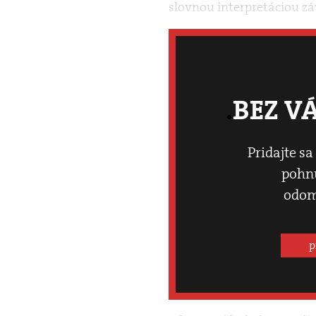
slovnou interpretáciou zá
BEZ V
Pridajte sa
pohnú
odom
p