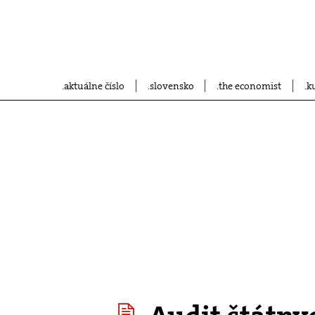
aktuálne číslo
slovensko
the economist
k