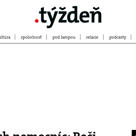
ultúra
spoločnosť
pod lampou
relácie
podcasty