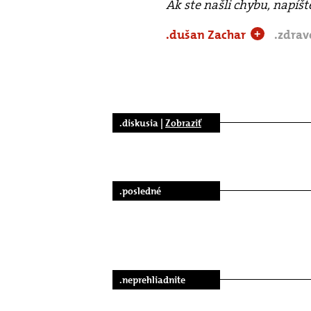
Ak ste našli chybu, napíš
.dušan Zachar
.zdrav
+
.diskusia |
Zobraziť
.posledné
.neprehliadnite