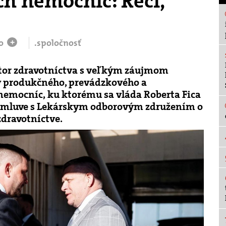
ch nemocníc: Reči,
vo
.spoločnosť
+
tor zdravotníctva s veľkým záujmom
v produkčného, prevádzkového a
nemocníc, ku ktorému sa vláda Roberta Fica
 zmluve s Lekárskym odborovým združením o
zdravotníctve.