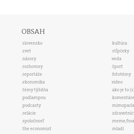
OBSAH
slovensko
kultúra
svet
stĺpčeky
názory
veda
rozhovory
šport
reportáže
fototémy
ekonomika
video
témy týždňa
ako je to (
podlampou
komentár
podcasty
mimoparl
relácie
zdravotníc
spoločnosť
meme/ho
the economist
mladí