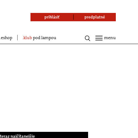
prihlásiť
predplatné
eshop
klub
pod lampou
menu
.teraz najčítanejšie