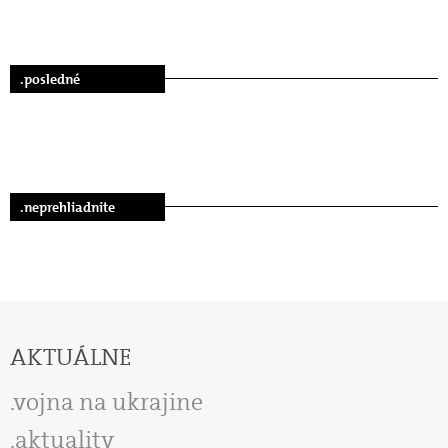
.posledné
.neprehliadnite
AKTUÁLNE
vojna na ukrajine
aktuality