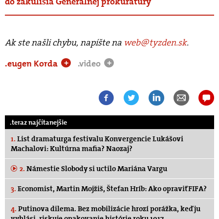
do zákulisia Generálnej prokuratúry
Ak ste našli chybu, napíšte na
web@tyzden.sk
.
.eugen Korda
.video
+
+
.teraz najčítanejšie
1.
List dramaturga festivalu Konvergencie Lukášovi
Machalovi: Kultúrna mafia? Naozaj?
2.
Námestie Slobody si uctilo Mariána Vargu
3.
Economist, Martin Mojžiš, Štefan Hríb: Ako opraviť FIFA?
4.
Putinova dilema. Bez mobilizácie hrozí porážka, keď ju
vyhlási, riskuje opakovanie histórie roku 1917