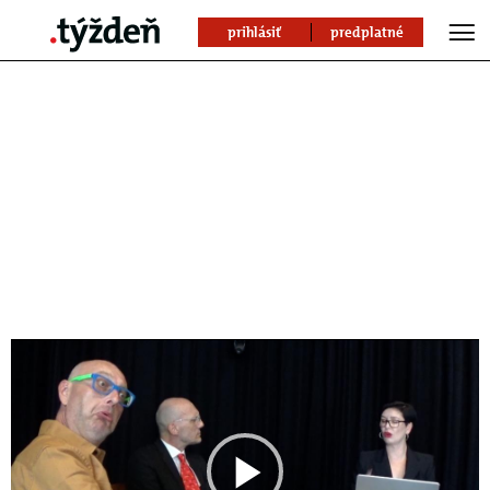
prihlásiť
predplatné