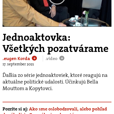
Play
Video
Jednoaktovka:
Všetkých pozatvárame
.eugen Korda
.video
+
+
17. september 2021
Ďaľšia zo série jednoaktoviek, ktoré reagujú na
aktuálne politické udalosti. Účinkujú Bella
Mouttom a Kopytovci.
Pozrite si aj:
Ako sme oslobodzovali, alebo pohľad