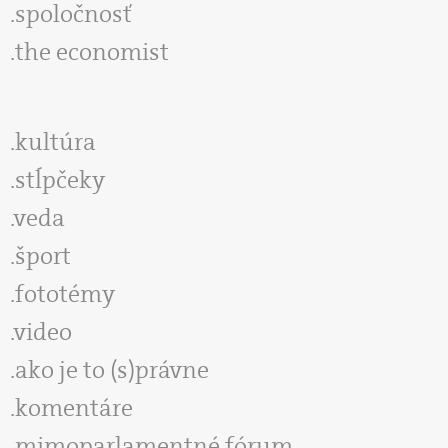
spoločnosť
the economist
kultúra
stĺpčeky
veda
šport
fototémy
video
ako je to (s)právne
komentáre
mimoparlamentné fórum