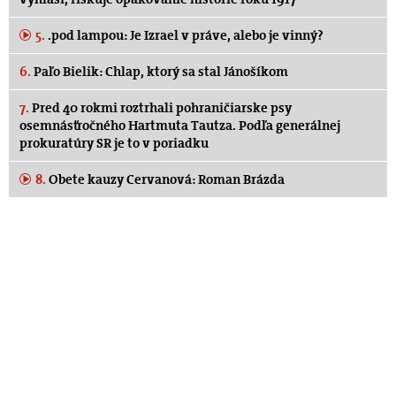
5.
.pod lampou: Je Izrael v práve, alebo je vinný?
6.
Paľo Bielik: Chlap, ktorý sa stal Jánošíkom
7.
Pred 40 rokmi roztrhali pohraničiarske psy
osemnásťročného Hartmuta Tautza. Podľa generálnej
prokuratúry SR je to v poriadku
8.
Obete kauzy Cervanová: Roman Brázda