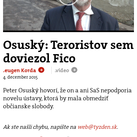
Play
Video
Osuský: Teroristov sem
doviezol Fico
.eugen Korda
.video
+
+
4. december 2015
Peter Osuský hovorí, že on a ani SaS nepodporia
novelu ústavy, ktorá by mala obmedziť
občianske slobody.
Ak ste našli chybu, napíšte na
web@tyzden.sk
.