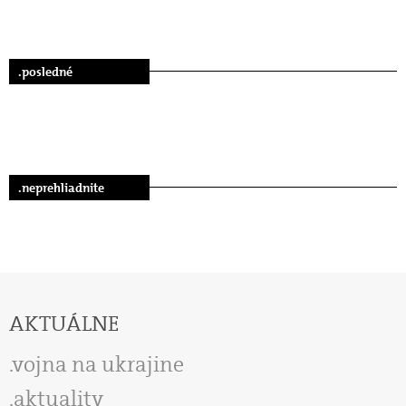
.posledné
.neprehliadnite
AKTUÁLNE
vojna na ukrajine
aktuality