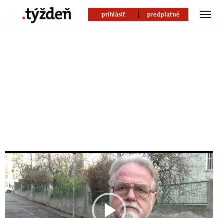
prihlásiť
predplatné