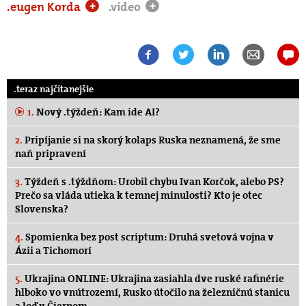
.eugen Korda
.video
+
+
.teraz najčítanejšie
1.
Nový .týždeň: Kam ide AI?
2.
Pripíjanie si na skorý kolaps Ruska neznamená, že sme
naň pripravení
3.
Týždeň s .týždňom: Urobil chybu Ivan Korčok, alebo PS?
Prečo sa vláda utieka k temnej minulosti? Kto je otec
Slovenska?
4.
Spomienka bez post scriptum: Druhá svetová vojna v
Ázii a Tichomorí
5.
Ukrajina ONLINE: Ukrajina zasiahla dve ruské rafinérie
hlboko vo vnútrozemí, Rusko útočilo na železničnú stanicu
a loď v Čiernom