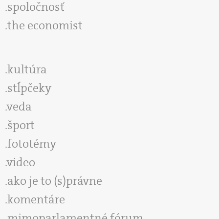
spoločnosť
the economist
kultúra
stĺpčeky
veda
šport
fototémy
video
ako je to (s)právne
komentáre
mimoparlamentné fórum