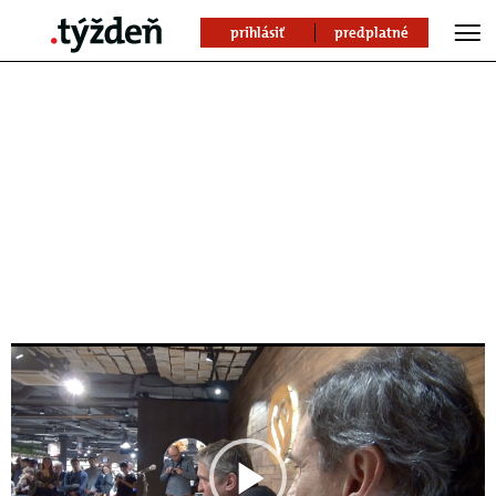
prihlásiť
predplatné