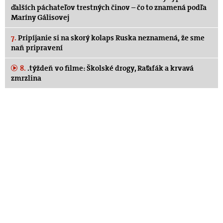
ďalších páchateľov trestných činov – čo to znamená podľa
Maríny Gálisovej
7.
Pripíjanie si na skorý kolaps Ruska neznamená, že sme
naň pripravení
8.
.týždeň vo filme: Školské drogy, Raťafák a krvavá
zmrzlina