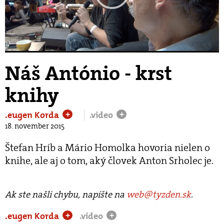
Play
Video
Náš António - krst
knihy
.eugen Korda
.video
+
+
18. november 2015
Štefan Hríb a Mário Homolka hovoria nielen o
knihe, ale aj o tom, aký človek Anton Srholec je.
Ak ste našli chybu, napíšte na
web@tyzden.sk
.
.eugen Korda
.video
+
+