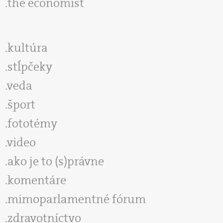
the economist
kultúra
stĺpčeky
veda
šport
fototémy
video
ako je to (s)právne
komentáre
mimoparlamentné fórum
zdravotníctvo