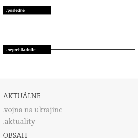
.posledné
.neprehliadnite
AKTUÁLNE
vojna na ukrajine
aktuality
OBSAH