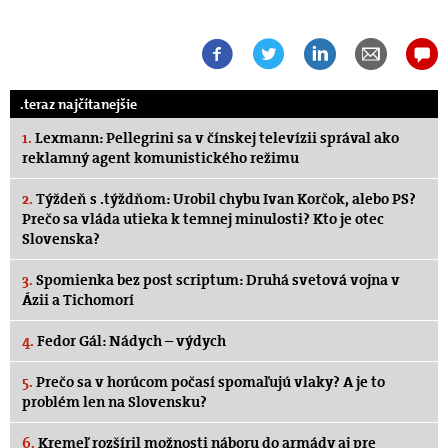
.teraz najčítanejšie
1.
Lexmann: Pellegrini sa v čínskej televízii správal ako
reklamný agent komunistického režimu
2.
Týždeň s .týždňom: Urobil chybu Ivan Korčok, alebo PS?
Prečo sa vláda utieka k temnej minulosti? Kto je otec
Slovenska?
3.
Spomienka bez post scriptum: Druhá svetová vojna v
Ázii a Tichomorí
4.
Fedor Gál: Nádych – výdych
5.
Prečo sa v horúcom počasí spomaľujú vlaky? A je to
problém len na Slovensku?
6.
Kremeľ rozšíril možnosti náboru do armády aj pre