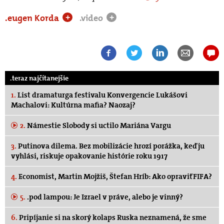
.eugen Korda
.video
+
+
.teraz najčítanejšie
1.
List dramaturga festivalu Konvergencie Lukášovi
Machalovi: Kultúrna mafia? Naozaj?
2.
Námestie Slobody si uctilo Mariána Vargu
3.
Putinova dilema. Bez mobilizácie hrozí porážka, keď ju
vyhlási, riskuje opakovanie histórie roku 1917
4.
Economist, Martin Mojžiš, Štefan Hríb: Ako opraviť FIFA?
5.
.pod lampou: Je Izrael v práve, alebo je vinný?
6.
Pripíjanie si na skorý kolaps Ruska neznamená, že sme