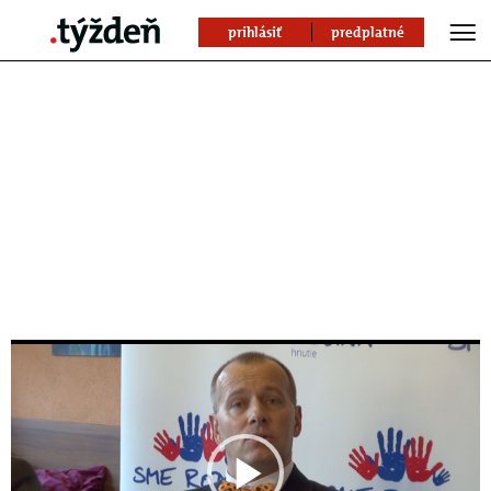
prihlásiť
predplatné