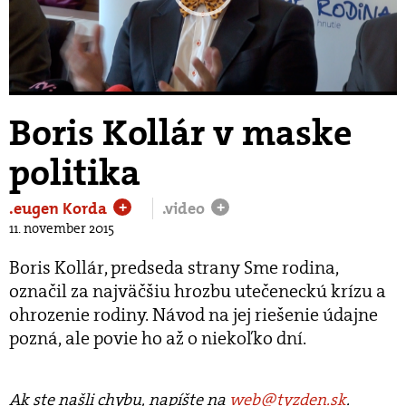
Play
Video
Boris Kollár v maske
politika
.eugen Korda
.video
+
+
11. november 2015
Boris Kollár, predseda strany Sme rodina,
označil za najväčšiu hrozbu utečeneckú krízu a
ohrozenie rodiny. Návod na jej riešenie údajne
pozná, ale povie ho až o niekoľko dní.
Ak ste našli chybu, napíšte na
web@tyzden.sk
.