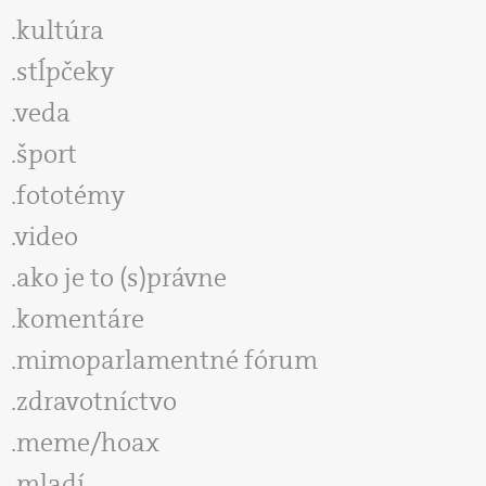
kultúra
stĺpčeky
veda
šport
fototémy
video
ako je to (s)právne
komentáre
mimoparlamentné fórum
zdravotníctvo
meme/hoax
mladí