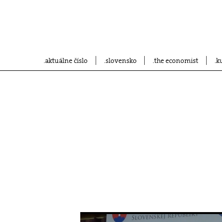
aktuálne číslo
slovensko
the economist
k