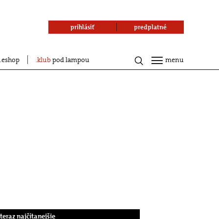
prihlásiť
predplatné
eshop
klub
pod lampou
menu
.teraz najčítanejšie