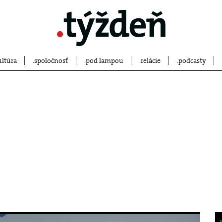
ultúra
spoločnosť
pod lampou
relácie
podcasty