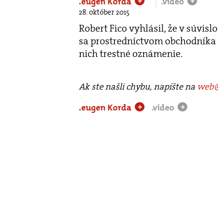
.eugen Korda
.video
+
+
28. október 2015
Robert Fico vyhlásil, že v súvisl
sa prostredníctvom obchodníka s
nich trestné oznámenie.
Ak ste našli chybu, napíšte na
web@
.eugen Korda
.video
+
+