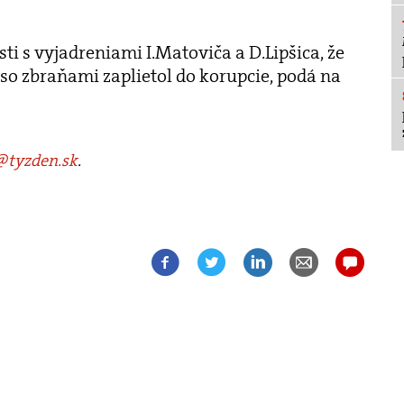
osti s vyjadreniami I.Matoviča a D.Lipšica, že
o zbraňami zaplietol do korupcie, podá na
tyzden.sk
.