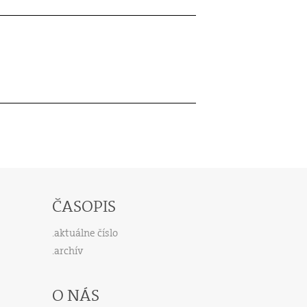
ČASOPIS
aktuálne číslo
archív
O NÁS