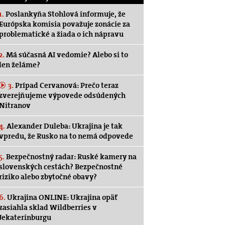
1.
Poslankyňa Stohlová informuje, že
Európska komisia považuje zonácie za
problematické a žiada o ich nápravu
2.
Má súčasná AI vedomie? Alebo si to
len želáme?
3.
Prípad Cervanová: Prečo teraz
zverejňujeme výpovede odsúdených
Nitranov
4.
Alexander Duleba: Ukrajina je tak
vpredu, že Rusko na to nemá odpovede
5.
Bezpečnostný radar: Ruské kamery na
slovenských cestách? Bezpečnostné
riziko alebo zbytočné obavy?
6.
Ukrajina ONLINE: Ukrajina opäť
zasiahla sklad Wildberries v
Jekaterinburgu