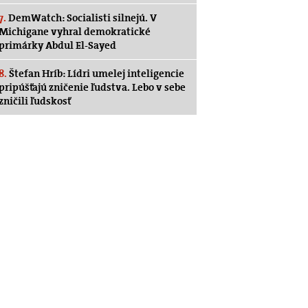
7.
DemWatch: Socialisti silnejú. V
Michigane vyhral demokratické
primárky Abdul El-Sayed
8.
Štefan Hríb: Lídri umelej inteligencie
pripúšťajú zničenie ľudstva. Lebo v sebe
zničili ľudskosť