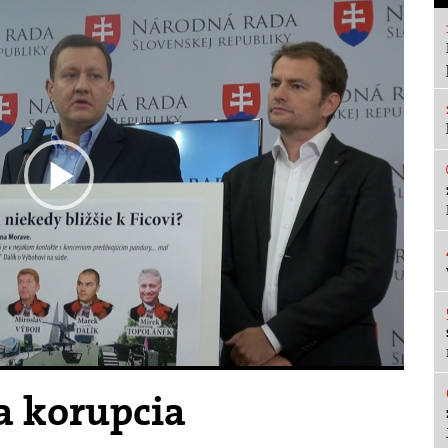
Play
Video
la korupcia