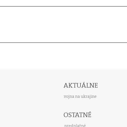
AKTUÁLNE
vojna na ukrajine
OSTATNÉ
predplatné