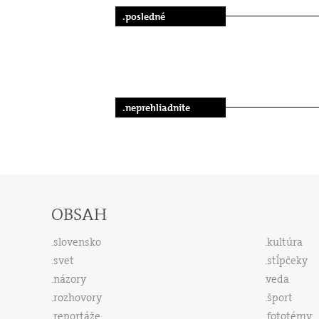
.posledné
.neprehliadnite
OBSAH
slovensko
kultúra
svet
stĺpčeky
názory
veda
rozhovory
šport
reportáže
fototémy