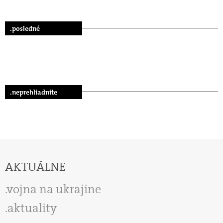
.posledné
.neprehliadnite
AKTUÁLNE
vojna na ukrajine
aktuality