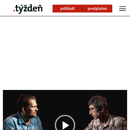
prihlásiť
predplatné