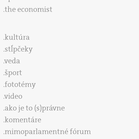
the economist
kultúra
stĺpčeky
veda
šport
fototémy
video
ako je to (s)právne
komentáre
mimoparlamentné fórum