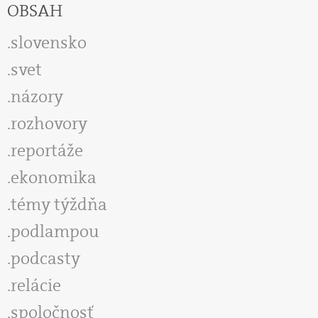
OBSAH
slovensko
svet
názory
rozhovory
reportáže
ekonomika
témy týždňa
podlampou
podcasty
relácie
spoločnosť