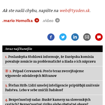
Ak ste našli chybu, napíšte na
web@tyzden.sk
.
.mario Homolka
.video
+
+
.teraz najčítanejšie
1.
Poslankyňa Stohlová informuje, že Európska komisia
považuje zonácie za problematické a žiada o ich nápravu
2.
Prípad Cervanová: Prečo teraz zverejňujeme
výpovede odsúdených Nitranov
3.
Štefan Hríb: Lídri umelej inteligencie pripúšťajú zničenie
ľudstva. Lebo v sebe zničili ľudskosť
4.
Bezpečnostný radar: Ruské kamery na slovenských
cestách? Bezpečnostné riziko alebo zbytočné obavy?