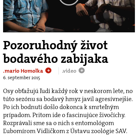
Play
Video
Pozoruhodný život
bodavého zabijaka
.mario Homolka
.video
+
+
6. september 2015
Osy obťažujú ľudí každý rok v neskorom lete, no
túto sezónu sa bodavý hmyz javil agresívnejšie.
Po ich bodnutí došlo dokonca k smrteľným
prípadom. Pritom ide o fascinujúce živočíchy.
Rozprávali sme sa o nich s entomológom
Ľubomírom Vidličkom z Ústavu zoológie SAV.