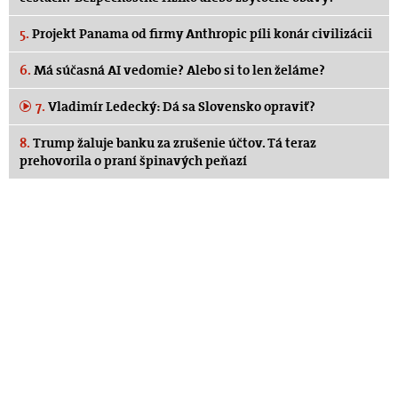
5.
Projekt Panama od firmy Anthropic píli konár civilizácii
6.
Má súčasná AI vedomie? Alebo si to len želáme?
7.
Vladimír Ledecký: Dá sa Slovensko opraviť?
8.
Trump žaluje banku za zrušenie účtov. Tá teraz
prehovorila o praní špinavých peňazí