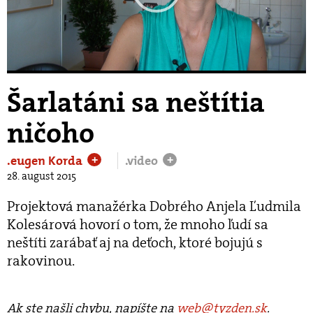
Play
Video
Šarlatáni sa neštítia
ničoho
.eugen Korda
.video
+
+
28. august 2015
Projektová manažérka Dobrého Anjela Ľudmila
Kolesárová hovorí o tom, že mnoho ľudí sa
neštíti zarábať aj na deťoch, ktoré bojujú s
rakovinou.
Ak ste našli chybu, napíšte na
web@tyzden.sk
.