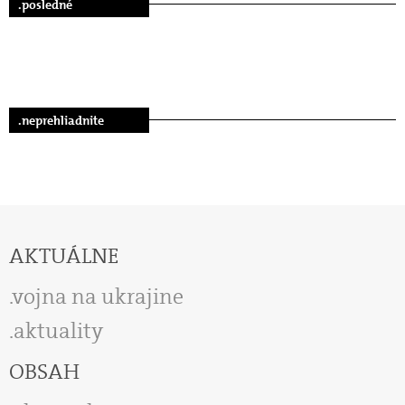
.posledné
.neprehliadnite
AKTUÁLNE
vojna na ukrajine
aktuality
OBSAH