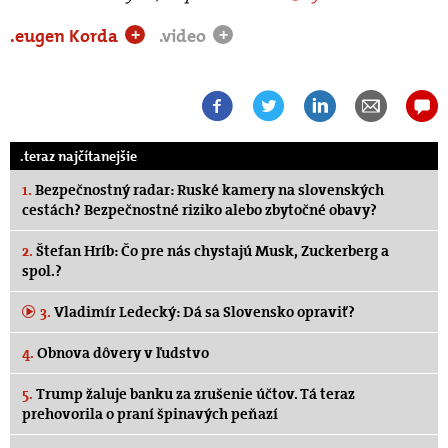
.eugen Korda
.video
+
+
.teraz najčítanejšie
1.
Bezpečnostný radar: Ruské kamery na slovenských
cestách? Bezpečnostné riziko alebo zbytočné obavy?
2.
Štefan Hríb: Čo pre nás chystajú Musk, Zuckerberg a
spol.?
3.
Vladimír Ledecký: Dá sa Slovensko opraviť?
4.
Obnova dôvery v ľudstvo
5.
Trump žaluje banku za zrušenie účtov. Tá teraz
prehovorila o praní špinavých peňazí