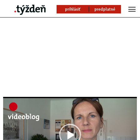
prihlásiť
predplatné