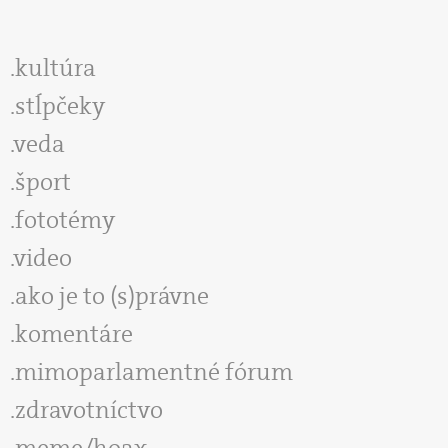
kultúra
stĺpčeky
veda
šport
fototémy
video
ako je to (s)právne
komentáre
mimoparlamentné fórum
zdravotníctvo
meme/hoax