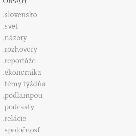
OBSAH
slovensko
svet
názory
rozhovory
reportáže
ekonomika
témy týždňa
podlampou
podcasty
relácie
spoločnosť