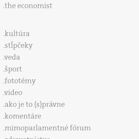
the economist
kultúra
stĺpčeky
veda
šport
fototémy
video
ako je to (s)právne
komentáre
mimoparlamentné fórum