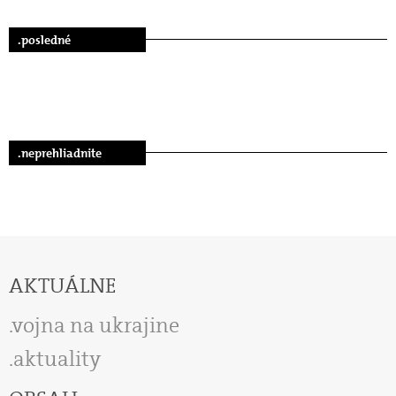
.posledné
.neprehliadnite
AKTUÁLNE
vojna na ukrajine
aktuality