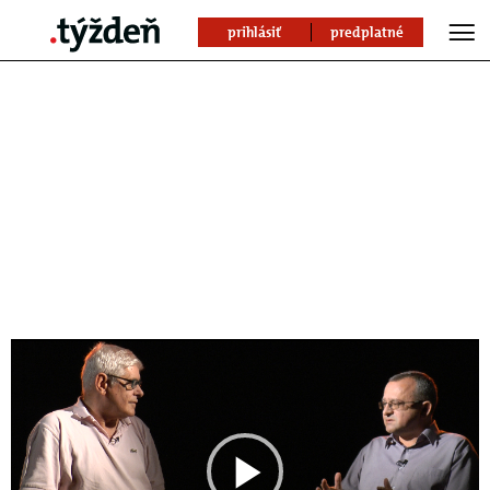
prihlásiť
predplatné