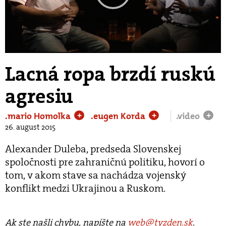
Play
Video
Lacná ropa brzdí ruskú
agresiu
.mario Homolka
.eugen Korda
.video
+
+
+
26. august 2015
Alexander Duleba, predseda Slovenskej
spoločnosti pre zahraničnú politiku, hovorí o
tom, v akom stave sa nachádza vojenský
konflikt medzi Ukrajinou a Ruskom.
Ak ste našli chybu, napíšte na
web@tyzden.sk
.