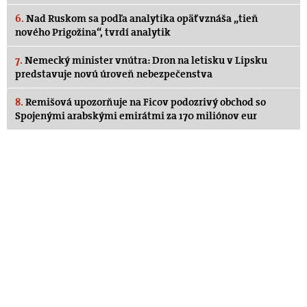
6.
Nad Ruskom sa podľa analytika opäť vznáša „tieň
nového Prigožina“, tvrdí analytik
7.
Nemecký minister vnútra: Dron na letisku v Lipsku
predstavuje novú úroveň nebezpečenstva
8.
Remišová upozorňuje na Ficov podozrivý obchod so
Spojenými arabskými emirátmi za 170 miliónov eur