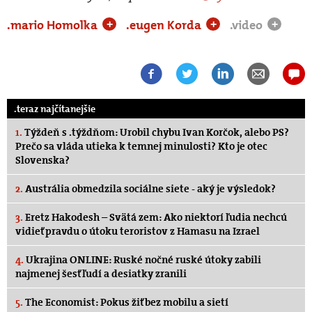
.mario Homolka
.eugen Korda
.video
+
+
+
.teraz najčítanejšie
1.
Týždeň s .týždňom: Urobil chybu Ivan Korčok, alebo PS?
Prečo sa vláda utieka k temnej minulosti? Kto je otec
Slovenska?
2.
Austrália obmedzila sociálne siete - aký je výsledok?
3.
Eretz Hakodesh – Svätá zem: Ako niektorí ľudia nechcú
vidieť pravdu o útoku teroristov z Hamasu na Izrael
4.
Ukrajina ONLINE: Ruské nočné ruské útoky zabili
najmenej šesť ľudí a desiatky zranili
5.
The Economist: Pokus žiť bez mobilu a sietí