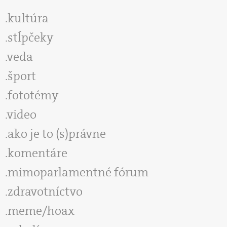
kultúra
stĺpčeky
veda
šport
fototémy
video
ako je to (s)právne
komentáre
mimoparlamentné fórum
zdravotníctvo
meme/hoax