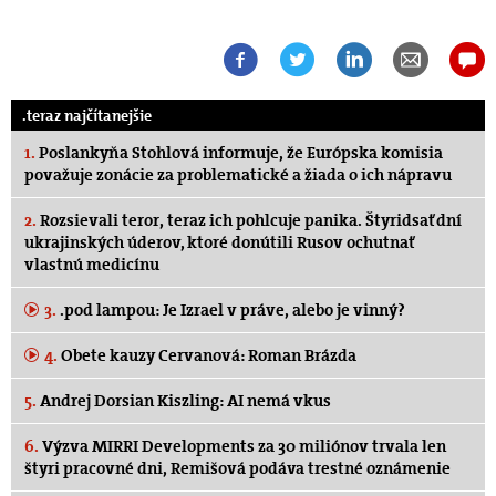
.teraz najčítanejšie
1.
Poslankyňa Stohlová informuje, že Európska komisia
považuje zonácie za problematické a žiada o ich nápravu
2.
Rozsievali teror, teraz ich pohlcuje panika. Štyridsať dní
ukrajinských úderov, ktoré donútili Rusov ochutnať
vlastnú medicínu
3.
.pod lampou: Je Izrael v práve, alebo je vinný?
4.
Obete kauzy Cervanová: Roman Brázda
5.
Andrej Dorsian Kiszling: AI nemá vkus
6.
Výzva MIRRI Developments za 30 miliónov trvala len
štyri pracovné dni, Remišová podáva trestné oznámenie