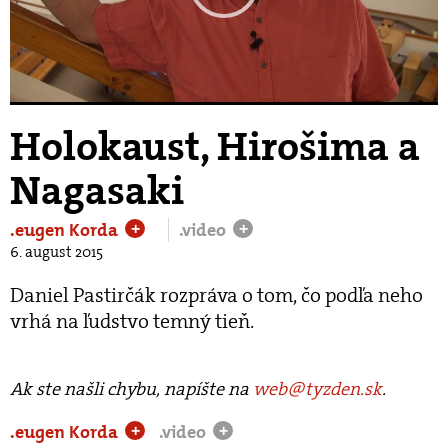
Play
Video
Holokaust, Hirošima a
Nagasaki
.eugen Korda
.video
+
+
6. august 2015
Daniel Pastirčák rozpráva o tom, čo podľa neho
vrhá na ľudstvo temný tieň.
Ak ste našli chybu, napíšte na
web@tyzden.sk
.
.eugen Korda
.video
+
+