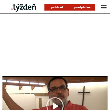
prihlásiť
predplatné