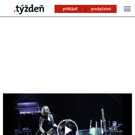
prihlásiť
predplatné