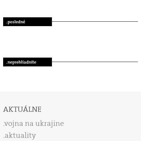
.posledné
.neprehliadnite
AKTUÁLNE
vojna na ukrajine
aktuality