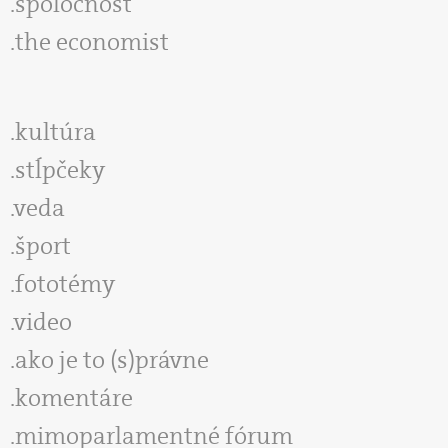
spoločnosť
the economist
kultúra
stĺpčeky
veda
šport
fototémy
video
ako je to (s)právne
komentáre
mimoparlamentné fórum