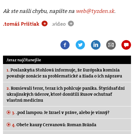
Ak ste našli chybu, napíšte na
web@tyzden.sk
.
.tomáš Prištiak
.video
+
+
.teraz najčítanejšie
1.
Poslankyňa Stohlová informuje, že Európska komisia
považuje zonácie za problematické a žiada o ich nápravu
2.
Rozsievali teror, teraz ich pohlcuje panika. Štyridsať dní
ukrajinských úderov, ktoré donútili Rusov ochutnať
vlastnú medicínu
3.
.pod lampou: Je Izrael v práve, alebo je vinný?
4.
Obete kauzy Cervanová: Roman Brázda