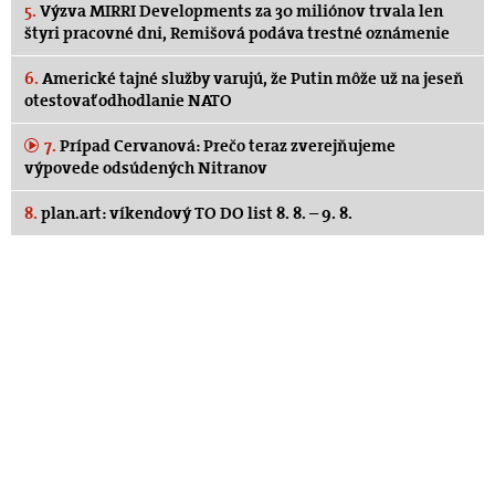
5.
Výzva MIRRI Developments za 30 miliónov trvala len
štyri pracovné dni, Remišová podáva trestné oznámenie
6.
Americké tajné služby varujú, že Putin môže už na jeseň
otestovať odhodlanie NATO
7.
Prípad Cervanová: Prečo teraz zverejňujeme
výpovede odsúdených Nitranov
8.
plan.art: víkendový TO DO list 8. 8. – 9. 8.