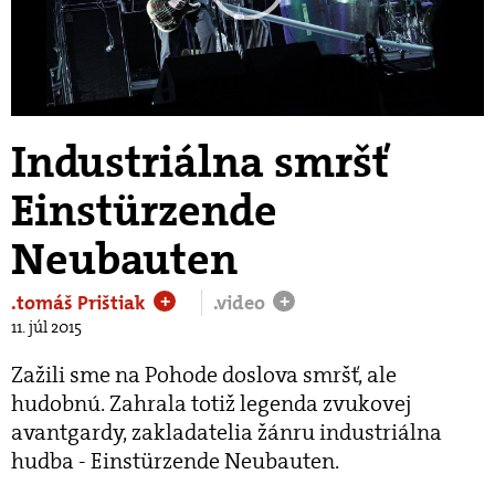
Play
Video
Industriálna smršť
Einstürzende
Neubauten
.tomáš Prištiak
.video
+
+
11. júl 2015
Zažili sme na Pohode doslova smršť, ale
hudobnú. Zahrala totiž legenda zvukovej
avantgardy, zakladatelia žánru industriálna
hudba - Einstürzende Neubauten.